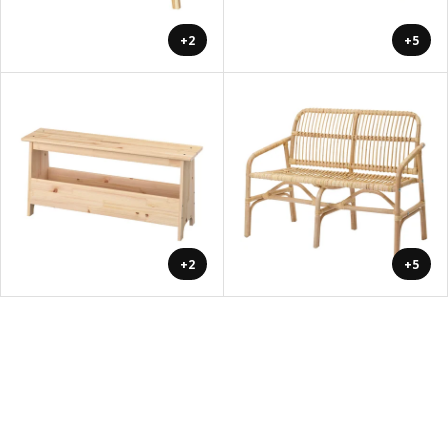
+2
+5
+2
+5