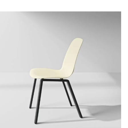
TA Sitzschale, Nussbaumfurnier