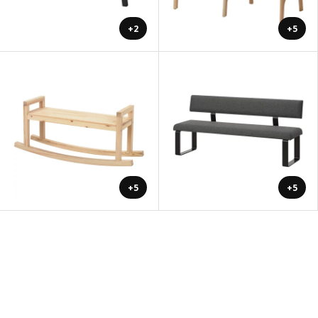
+2
+5
+5
+5