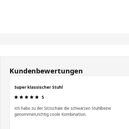
Kundenbewertungen
Super klassischer Stuhl
Bewertung: 5 von 5 Sterne
5
Ich habe zu der Sitzschale die schwarzen Stuhlbeine
genommen,richtig coole Kombination.