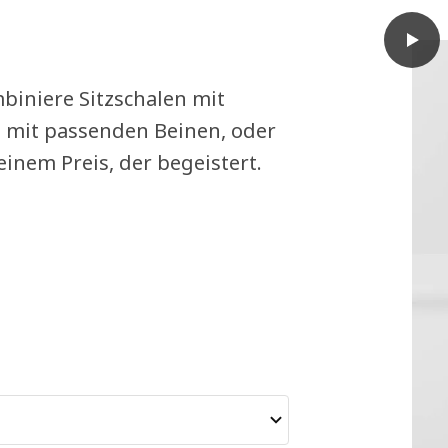
play
SKÅLS
mbiniere Sitzschalen mit
 mit passenden Beinen, oder
einem Preis, der begeistert.