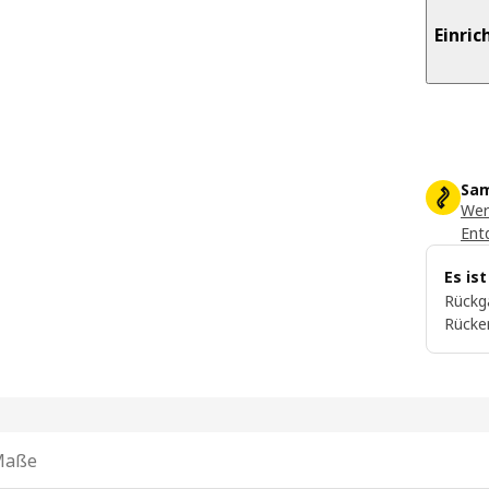
Einri
Sam
Wer
Ent
Es is
Rückg
Rücke
Maße