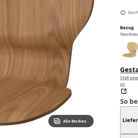
Durch
Bezug
Nussbau
Gesta
Stell ei
ist
So b
Liefe
Alle Medien