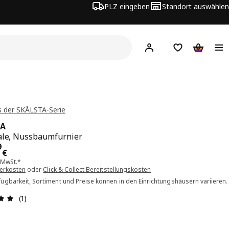
PLZ eingeben
Standort auswählen
Hej!
Hier einloggen
Merkzettel
Warenko
 der SKÅLSTA-Serie
TA
ale, Nussbaumfurnier
is 49.99€
9
€
. MwSt.*
ferkosten
oder
Click & Collect Bereitstellungskosten
ügbarkeit, Sortiment und Preise können in den Einrichtungshäusern variieren.
Bewertung: 5 von 5 Sterne Alle Bewertungen: 1
(1)