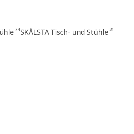
74
31
tühle
SKÅLSTA Tisch- und Stühle