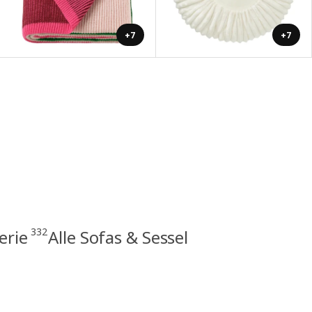
+7
+7
332
erie
Alle Sofas & Sessel