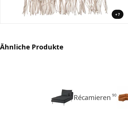
+7
Ähnliche Produkte
90
Récamieren