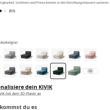
ügbarkeit, Sortiment und Preise können in den Einrichtungshäusern variieren.
Bewertung: 4.1 von 5 Sterne Alle Bewertungen: 63
(63)
 dunkelgrün
+2
nalisiere dein KIVIK
VIK mit dem 3D-Planer an
ekommst du es