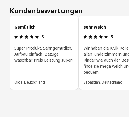
Kundenbewertungen
Kundenbewertungen überspringen
Gemütlich
sehr weich
Bewertung: 5 von 5 Sterne
Bewertung:
5
5
Super Produkt. Sehr gemütlich,
Wir haben die Kivik Kolle
Aufbau einfach, Bezüge
allen Kinderzimmern und
waschbar. Preis Leistung super!
Kinder wie auch der Be
finde sie mega weich un
bequem.
Olga, Deutschland
Sebastian, Deutschland