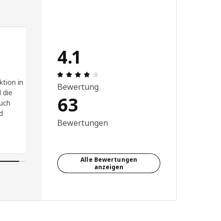
4.1
 5 von 5 Sterne
Bewertung: 4.1 von 5 Sterne Alle Bew
ktion in
Bewertung
 die
63
such
d
Bewertungen
Alle Bewertungen
anzeigen