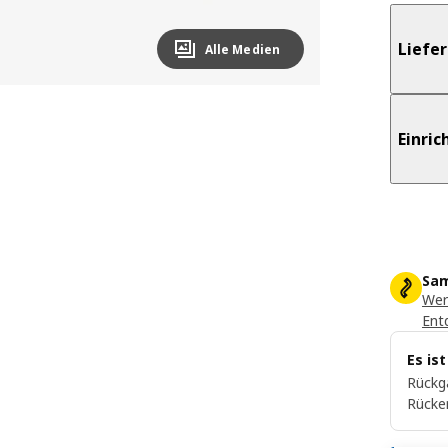
Liefe
Alle Medien
Einri
Sam
Wer
Ent
Es is
Rückg
Rücke