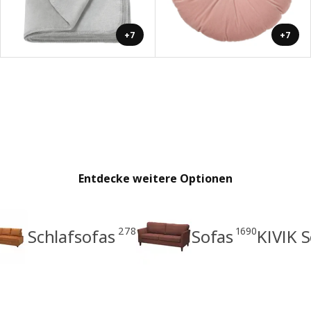
+7
+7
Entdecke weitere Optionen
278
1690
Schlafsofas
Sofas
KIVIK S