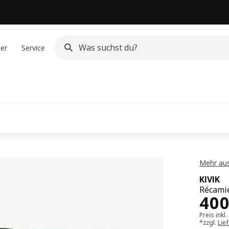
ner
Service
Mehr aus
KIVIK
Récamie
Pre
40
Preis inkl
*zzgl.
Lie