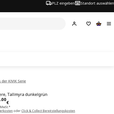
PLZ eingeben
Standort auswählen
Hej!
Hier einloggen
Merkzettel
Warenko
 der KIVIK Serie
re, Tallmyra dunkelgrün
is 400.00€
0
.
00
€
. MwSt.*
ferkosten
oder
Click & Collect Bereitstellungskosten