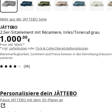
Mehr aus der JÄTTEBO Serie
JÄTTEBO
2,5er-Sitzelement mit Récamiere, links/Tonerud grau
Preis 1000.00€
1.000
.
00
€
Preis inkl. MwSt.*
*zzgl.
Lieferkosten
oder
Click & Collect Bereitstellungskosten
Warenverfügbarkeit, Sortiment und Preise können in den Einrichtungshäusern
variieren.
Bewertung: 4.2 von 5 Sterne Alle Bewertungen: 
(36)
Personalisiere dein JÄTTEBO
Passe JÄTTEBO mit dem 3D-Planer an