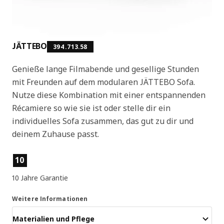
JÄTTEBO
394.713.58
Genieße lange Filmabende und gesellige Stunden
mit Freunden auf dem modularen JÄTTEBO Sofa.
Nutze diese Kombination mit einer entspannenden
Récamiere so wie sie ist oder stelle dir ein
individuelles Sofa zusammen, das gut zu dir und
deinem Zuhause passt.
Produktmerkmale
10
10 Jahre Garantie
Weitere Informationen
Materialien und Pflege