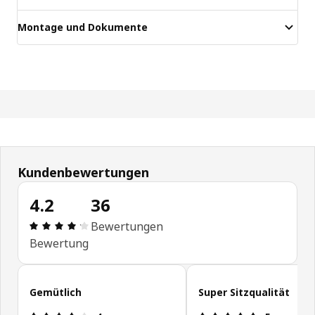
Montage und Dokumente
Kundenbewertungen
4.2
36
Bewertung: 4.2 von 5 Sterne Alle Bewertungen: 
Bewertungen
Bewertung
Kundenbewertungen überspringen
Gemütlich
Super Sitzqualität
Bewertung: 4 von 5 Sterne
Bewertung: 