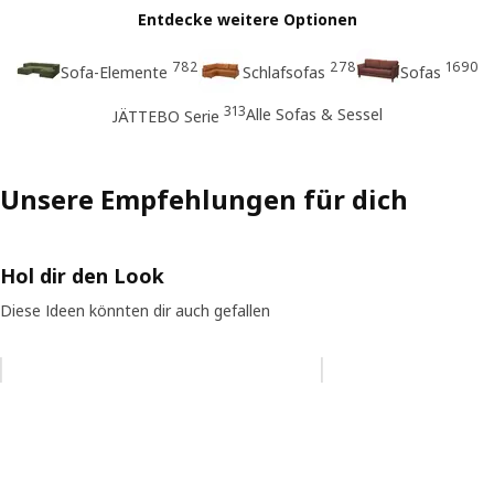
Entdecke weitere Optionen
782
278
1690
Sofa-Elemente
Schlafsofas
Sofas
313
Alle Sofas & Sessel
JÄTTEBO Serie
Unsere Empfehlungen für dich
Hol dir den Look
Diese Ideen könnten dir auch gefallen
Eintrag überspringen