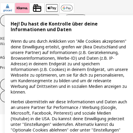
Cookie-Einstellungen
DE
Hej! Du hast die Kontrolle über deine
Informationen und Daten
IKEA Deutschland GmbH & Co. KG - Am Wandersmann 2-4, 65719 Hofheim-
Wenn du uns durch Anklicken von "Alle Cookies akzeptieren"
Wallau © Inter IKEA Systems B.V. 1999-2026
deine Einwilligung erteilst, greifen wir (Ikea Deutschland und
unsere Partner) auf Informationen (z.B. Gerätekennung,
AGB
Barrierefreiheit
Cookie-Richtlinie
Datenschutzerklärung
Impressum
Browserinformationen, Werbe-ID) und Daten (z.B. IP-
Adresse) in deinem Endgerät zu und speichern
Produktrückrufe
Responsible Disclosure
Vertrauensstelle
Informationen (z.B. Cookies) in deinem Endgerät, um unsere
Webseite zu optimieren, um sie für dich zu personalisieren,
um Kundensegmente zu bilden und um dir relevante
Vertrag widerrufen
Werbung auf Drittseiten und in sozialen Medien anzeigen zu
können.
Vertrag widerrufen (Services & Leistungen)
Hierbei übermitteln wir diese Informationen und Daten auch
an unsere Partner für Performance / Werbung (Google,
Microsoft, Facebook, Pinterest) und soziale Medien
(Youtube) in die USA. Du kannst deine Einwilligung jederzeit
unter "Einstellungen" widerrufen. Alternativ kannst du
"Optionale Cookies ablehnen" oder unter "Einstellungen"