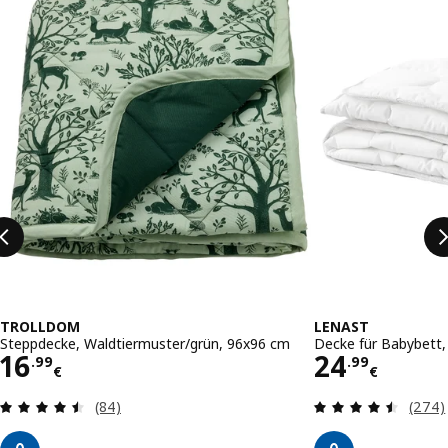
TROLLDOM
LENAST
Steppdecke, Waldtiermuster/grün, 96x96 cm
Decke für Babybett,
Preis 16.99€
Preis 24.
16
24
.
99
.
99
€
€
Bewertungen: 4.5 von 5 Sternen. Bewertungen 
Bewer
(84)
(274)