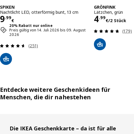
SPIKEN
GRÖNFINK
Nachtlicht LED, otterförmig bunt, 13 cm
Lätzchen, grün
Preis 9.99€
Preis 4.9
9
4
.
99
.
99
€
€
/2 Stück
20% Rabatt nur online
Bewer
Preis gültig von 14. Juli 2026 bis 09. August
(179)
2026
Bewertungen: 4.6 von 5 Sternen. Bewertungen 
(251)
Entdecke weitere Geschenkideen für
Menschen, die dir nahestehen
Überspringen
Die IKEA Geschenkkarte – da ist für alle