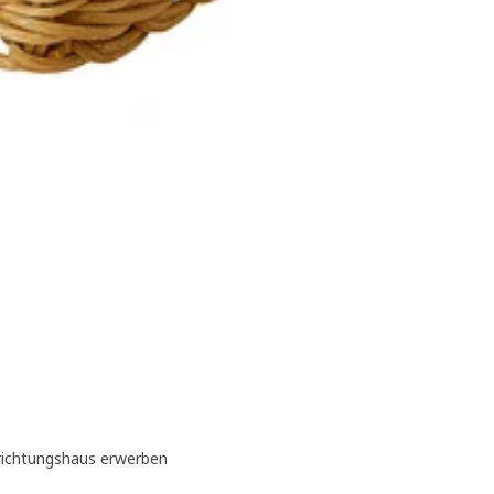
insgesamt:
nrichtungshaus erwerben