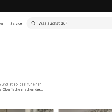
ner
Service
d ist so ideal für einen
te Oberfläche machen die
 und somit überall in deinem