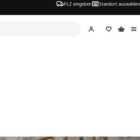
PLZ eingeben
Standort auswählen
Hej!
Hier einloggen
Merkzettel
Warenko