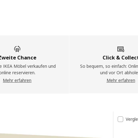
Zweite Chance
Click & Collec
e IKEA Möbel verkaufen und
So bequem, so einfach: Onli
online reservieren.
und vor Ort abhole
Mehr erfahren
Mehr erfahren
bnisse
Vergl