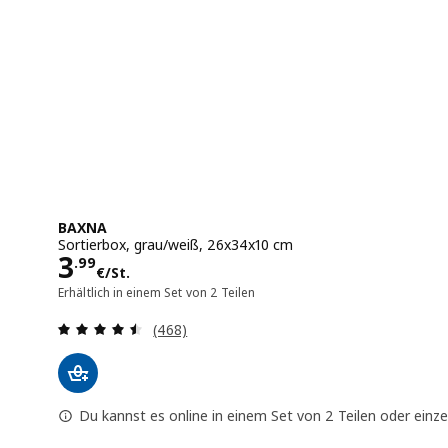
BAXNA
Sortierbox, grau/weiß, 26x34x10 cm
Preis 3.99€/St.
3
.
99
€
/St.
Erhältlich in einem Set von 2 Teilen
Bewertungen: 4.5 von 5 Sternen. Bewer
(468)
Du kannst es online in einem Set von 2 Teilen oder einz