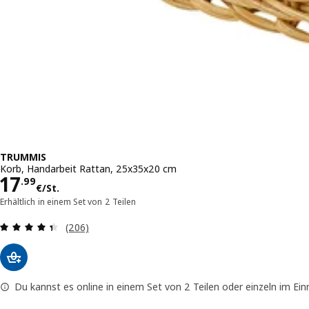
TRUMMIS
Korb, Handarbeit Rattan, 25x35x20 cm
Preis 17.99€/St.
17
.
99
€
/St.
Erhältlich in einem Set von 2 Teilen
Bewertungen: 4.4 von 5 Sternen. Bewertungen 
(206)
Du kannst es online in einem Set von 2 Teilen oder einzeln im Ei