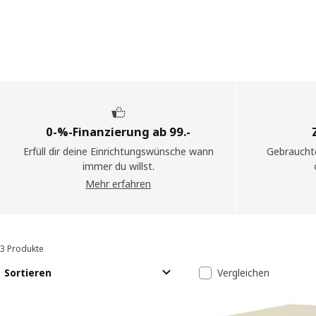
0-%-Finanzierung ab 99.-
Erfüll dir deine Einrichtungswünsche wann
Gebraucht
immer du willst.
Mehr erfahren
3 Produkte
Sortieren und Filtern
Zu den Ergebnissen springen
Liste der Erge
Sortieren
Vergleichen