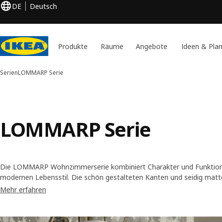
DE
Deutsch
Produkte
Räume
Angebote
Ideen & Pla
Serien
LOMMARP Serie
LOMMARP Serie
Die LOMMARP Wohnzimmerserie kombiniert Charakter und Funktion un
modernen Lebensstil. Die schön gestalteten Kanten und seidig mat
Produkte der Serie zeitlos dekorativ. Zudem sind die Möbel vielseitig
Mehr erfahren
Zuhause nutzbar.