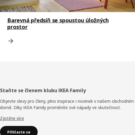
Barevná předsíň se spoustou úložných
prostor
Zápatí
Staňte se členem klubu IKEA Family
Objevte slevy pro členy, plno inspirace i novinek v našem obchodním
domě. Díky IKEA Family proměníte své nápady ve skutečnost.
Zjistěte více
Přihlaste se