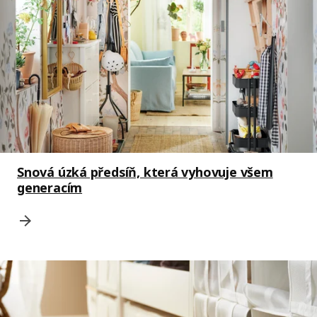
Snová úzká předsíň, která vyhovuje všem
generacím