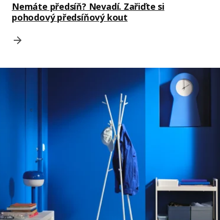
Nemáte předsíň? Nevadí. Zařiďte si
pohodový předsíňový kout