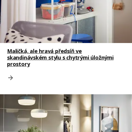
Maličká, ale hravá předsíň ve
skandinávském stylu s chytrými úložnými
prostory