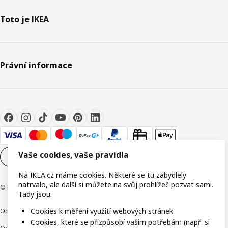
Toto je IKEA
Právní informace
Vaše cookies, vaše pravidla
Nastavení souborů cookie
CS
Na IKEA.cz máme cookies. Některé se tu zabydlely
natrvalo, ale další si můžete na svůj prohlížeč pozvat sami.
© Inter IKEA Systems B.V. 1999-2026
Tady jsou:
Cookies k měření využití webových stránek
Ochrana osobních údajů
Cookies
Společně bezpečně
Digitální přístupnost
Cookies, které se přizpůsobí vašim potřebám (např. si