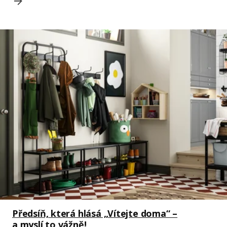
Předsíň, která hlásá „Vítejte doma“ –
a myslí to vážně!