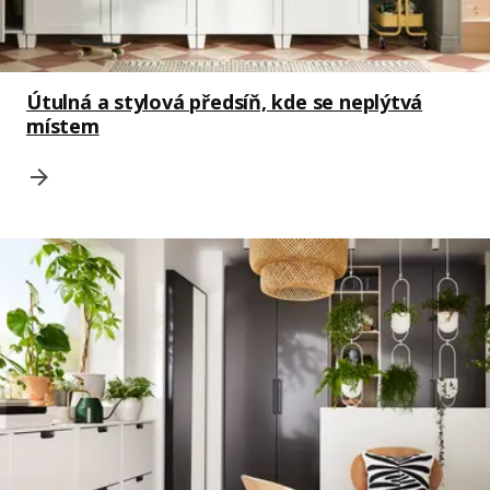
Útulná a stylová předsíň, kde se neplýtvá
místem