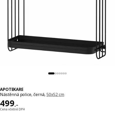
APOTEKARE
Nástěnná police, černá,
50x52 cm
Cena 499,–
499
,–
Cena včetně DPH