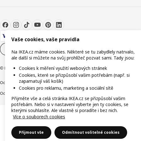
Vaše cookies, vaše pravidla
Nastavení souborů cookie
CS
Na IKEA.cz máme cookies. Některé se tu zabydlely natrvalo,
ale další si můžete na svůj prohlížeč pozvat sami. Tady jsou:
Cookies k měření využití webových stránek
© Inter IKEA Systems B.V. 1999-2026
Cookies, které se přizpůsobí vašim potřebám (např. si
zapamatují váš košík)
Ochrana osobních údajů
Cookies
Společně bezpečně
Digitální přístupnost
Cookies pro reklamu, marketing a sociální sítě
Ochrana Oznamovatelů
Přijměte vše a celá stránka IKEA.cz se přizpůsobí vašim
potřebám. Nebo si v nastavení vyberte jen ty cookies, se
kterými souhlasíte. Ale vlastně si poradíte i bez nich.
Více o souborech cookies
Přijmout vše
Odmítnout volitelné cookies