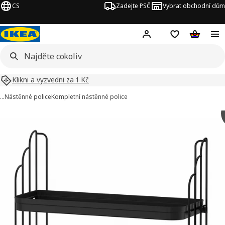
CS
Zadejte PSČ
Vybrat obchodní dům
Hej!
Přihlášení
Nákupní sezna
Nákupní 
Klikni a vyzvedni za 1 Kč
…
Nástěnné police
Kompletní nástěnné police
APOTEKARE obrázky
t obrázky