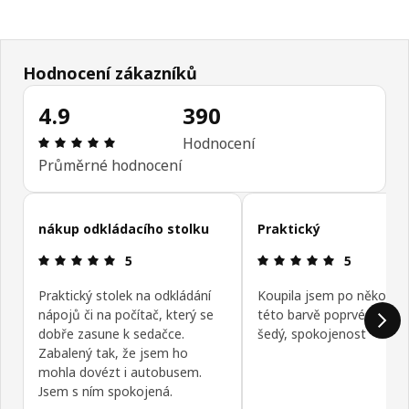
Hodnocení zákazníků
4.9
390
Hodnocení výrobku: 4.9 z 5 hvězdičky/hvězdiček
Hodnocení
Průměrné hodnocení
Přeskočit recenze zákazníků
nákup odkládacího stolku
Praktický
Hodnocení výrobku: 5 z 5 hvězdičky/hvězdiček
Hodnocení v
5
5
Praktický stolek na odkládání
Koupila jsem po několikát
nápojů či na počítač, který se
této barvě poprvé, je hez
dobře zasune k sedačce.
šedý, spokojenost
Zabalený tak, že jsem ho
mohla dovézt i autobusem.
Jsem s ním spokojená.