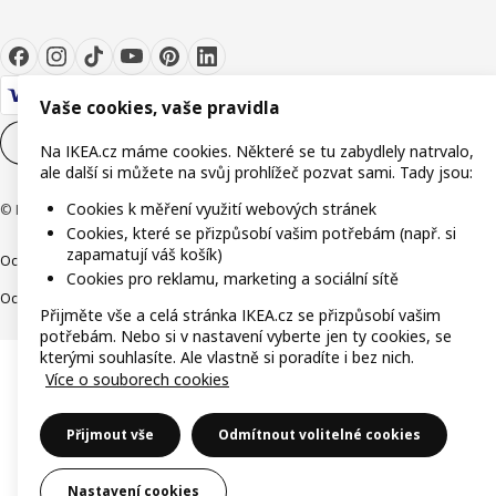
Vaše cookies, vaše pravidla
Nastavení souborů cookie
CS
Na IKEA.cz máme cookies. Některé se tu zabydlely natrvalo,
ale další si můžete na svůj prohlížeč pozvat sami. Tady jsou:
Cookies k měření využití webových stránek
© Inter IKEA Systems B.V. 1999-2026
Cookies, které se přizpůsobí vašim potřebám (např. si
zapamatují váš košík)
Ochrana osobních údajů
Cookies
Společně bezpečně
Digitální přístupnost
Cookies pro reklamu, marketing a sociální sítě
Ochrana Oznamovatelů
Přijměte vše a celá stránka IKEA.cz se přizpůsobí vašim
potřebám. Nebo si v nastavení vyberte jen ty cookies, se
kterými souhlasíte. Ale vlastně si poradíte i bez nich.
Více o souborech cookies
Přijmout vše
Odmítnout volitelné cookies
Nastavení cookies