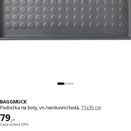
BAGGMUCK
Podložka na boty, vn./venkovní/šedá,
71x35 cm
Cena 79,–
79
,–
Cena včetně DPH