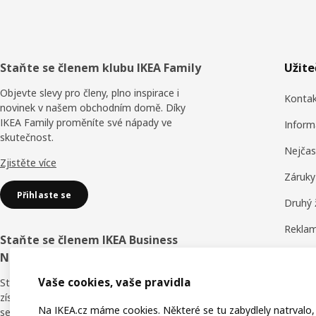
Zápatí
Staňte se členem klubu IKEA Family
Užit
Objevte slevy pro členy, plno inspirace i
Konta
novinek v našem obchodním domě. Díky
IKEA Family proměníte své nápady ve
Inform
skutečnost.
Nejčas
Zjistěte více
Záruky
Přihlaste se
Druhý 
Reklam
Staňte se členem IKEA Business
Obchod
Network
Hodnoc
Vaše cookies, vaše pravidla
Staňte se členem věrnostního programu a
získejte slevy, online školení i výhody pro
IKEA F
Na IKEA.cz máme cookies. Některé se tu zabydlely natrvalo,
sebe i své zaměstnance. Kdo říká, že v