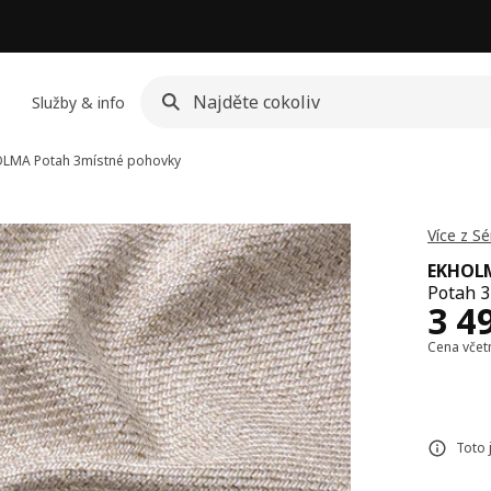
Služby & info
OLMA
Potah 3místné pohovky
Více z S
EKHOL
Potah 3
Cen
3 4
Cena vče
Toto 