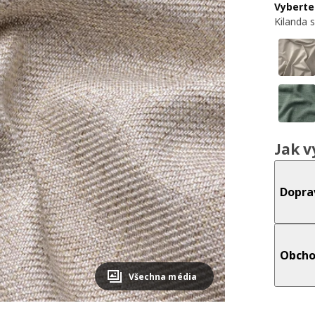
Vyberte
Kilanda 
Jak v
Dopra
Obcho
Všechna média