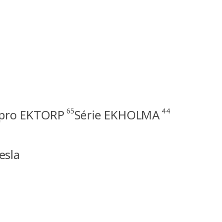
65
44
 pro EKTORP
Série EKHOLMA
esla