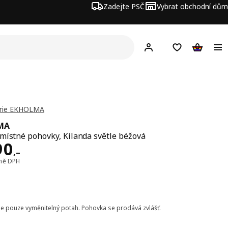
Zadejte PSČ
Vybrat obchodní dům
Hej!
Přihlášení
Nákupní sezna
Nákupní 
érie EKHOLMA
MA
místné pohovky, Kilanda světle béžová
a 3490,–
90
,–
tně DPH
je pouze vyměnitelný potah. Pohovka se prodává zvlášť.