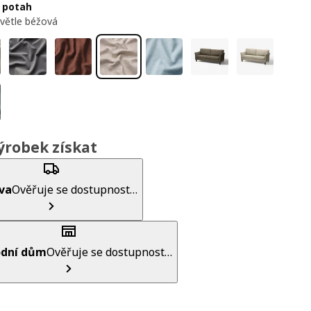
 potah
světle béžová
ýrobek získat
va
Ověřuje se dostupnost…
dní dům
Ověřuje se dostupnost…