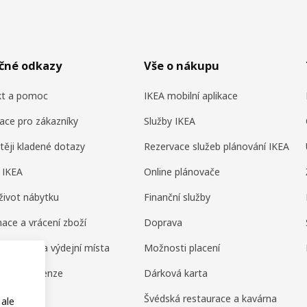
ečné odkazy
Vše o nákupu
kt a pomoc
IKEA mobilní aplikace
ace pro zákazníky
Služby IKEA
těji kladené dotazy
Rezervace služeb plánování IKEA
 IKEA
Online plánovače
život nábytku
Finanční služby
ace a vrácení zboží
Doprava
ní domy a výdejní místa
Možnosti placení
ení a recenze
Dárková karta
amily
Švédská restaurace a kavárna
 ale