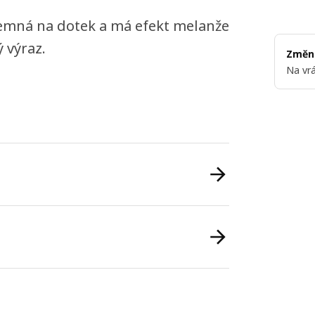
 jemná na dotek a má efekt melanže
 výraz.
Změni
Na vrá