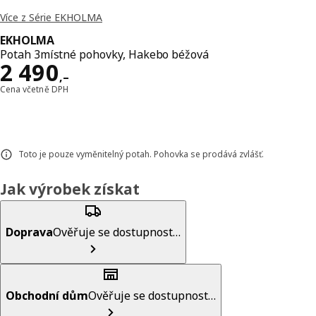
Více z Série EKHOLMA
EKHOLMA
Potah 3místné pohovky, Hakebo béžová
Cena 2490,–
2 490
,–
Cena včetně DPH
Toto je pouze vyměnitelný potah. Pohovka se prodává zvlášť.
Jak výrobek získat
Doprava
Ověřuje se dostupnost…
Obchodní dům
Ověřuje se dostupnost…