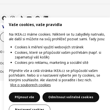
Vaše cookies, vaše pravidla
Na IKEA.cz máme cookies. Některé se tu zabydlely natrvalo,
Nastavení souborů cookie
CS
ale další si můžete na svůj prohlížeč pozvat sami. Tady jsou:
Cookies k měření využití webových stránek
© Inter IKEA Systems B.V. 1999-2026
Cookies, které se přizpůsobí vašim potřebám (např. si
zapamatují váš košík)
Cookies pro reklamu, marketing a sociální sítě
Ochrana osobních údajů
Cookies
Společně bezpečně
Digitální přístupnost
Přijměte vše a celá stránka IKEA.cz se přizpůsobí vašim
Ochrana Oznamovatelů
potřebám. Nebo si v nastavení vyberte jen ty cookies, se
kterými souhlasíte. Ale vlastně si poradíte i bez nich.
Více o souborech cookies
Přijmout vše
Odmítnout volitelné cookies
Nastavení cookies