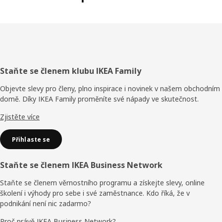
Zápatí
Staňte se členem klubu IKEA Family
Objevte slevy pro členy, plno inspirace i novinek v našem obchodním
domě. Díky IKEA Family proměníte své nápady ve skutečnost.
Zjistěte více
Přihlaste se
Staňte se členem IKEA Business Network
Staňte se členem věrnostního programu a získejte slevy, online
školení i výhody pro sebe i své zaměstnance. Kdo říká, že v
podnikání není nic zadarmo?
Proč právě IKEA Business Network?