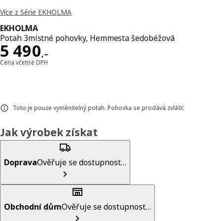
Více z Série EKHOLMA
EKHOLMA
Potah 3místné pohovky, Hemmesta šedobéžová
Cena 5490,–
5 490
,–
Cena včetně DPH
Toto je pouze vyměnitelný potah. Pohovka se prodává zvlášť.
Jak výrobek získat
Doprava
Ověřuje se dostupnost…
Obchodní dům
Ověřuje se dostupnost…