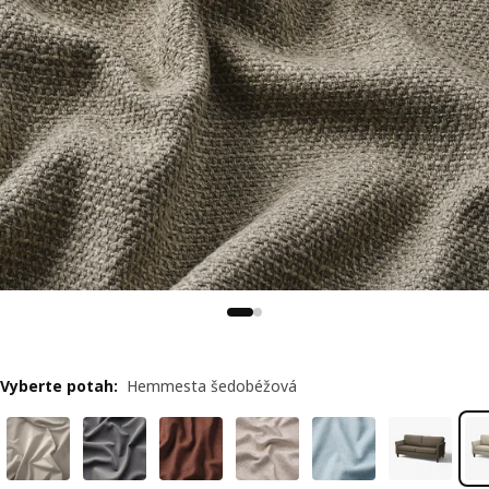
Vyberte potah
:
Hemmesta šedobéžová