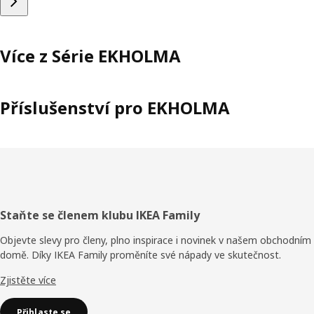
Více z Série EKHOLMA
Příslušenství pro EKHOLMA
Zápatí
Staňte se členem klubu IKEA Family
Objevte slevy pro členy, plno inspirace i novinek v našem obchodním
domě. Díky IKEA Family proměníte své nápady ve skutečnost.
Zjistěte více
Přihlaste se