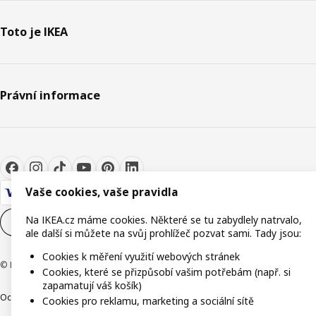
Toto je IKEA
Právní informace
Vaše cookies, vaše pravidla
Na IKEA.cz máme cookies. Některé se tu zabydlely natrvalo,
Nastavení souborů cookie
CS
ale další si můžete na svůj prohlížeč pozvat sami. Tady jsou:
Cookies k měření využití webových stránek
© Inter IKEA Systems B.V. 1999-2026
Cookies, které se přizpůsobí vašim potřebám (např. si
zapamatují váš košík)
Ochrana osobních údajů
Cookies
Společně bezpečně
Digitální přístupnost
Cookies pro reklamu, marketing a sociální sítě