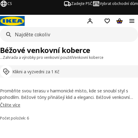
CS
Zadejte PSČ
Vybrat obchodní dům
Hej!
Přihlášení
Nákupní sezna
Nákupní 
Béžové venkovní koberce
…
Zahrada a výrobky pro venkovní použití
Venkovní koberce
Klikni a vyzvedni za 1 Kč
Proměňte svou terasu v harmonické místo, kde se snoubí styl s
pohodlím. Béžové tóny přinášejí klid a eleganci. Béžové venkovní
koberce snadno zkombinujete s jakýmkoli venkovním nábytkem.
Čtěte více
Vytvořte si prostor, kam se budete rádi vracet.
Počet položek: 6
Seřadit a filtrovat