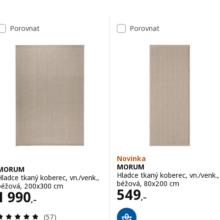
Přeskočit k výsledkům
Seznam výsledků
Porovnat
Porovnat
Novinka
MORUM
MORUM
Hladce tkaný koberec, vn./venk.,
Hladce tkaný koberec, vn./venk.,
béžová, 80x200 cm
béžová, 200x300 cm
Cena 549,–
549
Cena 1990,–
1 990
,–
,–
Recenze: 4.8 z 5 hvězdy. Celkem recenzí:
(57)