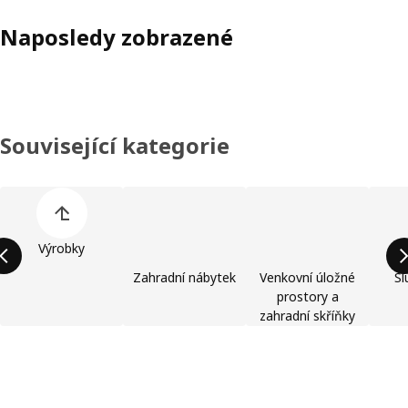
Naposledy zobrazené
Související kategorie
Přeskočit seznam kategorií výrobků
Výrobky
Zahradní nábytek
Venkovní úložné
Sl
prostory a
zahradní skříňky