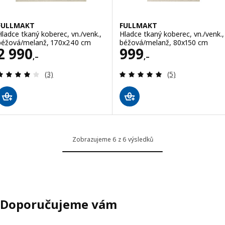
FULLMAKT
FULLMAKT
Hladce tkaný koberec, vn./venk.,
Hladce tkaný koberec, vn./venk.,
béžová/melanž, 170x240 cm
béžová/melanž, 80x150 cm
Cena 2990,–
Cena 999,–
2 990
999
,–
,–
Recenze: 4 z 5 hvězdy. Celkem recenzí:
Recenze: 5 z 5 h
(3)
(5)
Zobrazujeme 6 z 6 výsledků
Doporučujeme vám