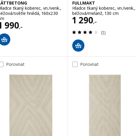
LÄTTBETONG
FULLMAKT
Hladce tkaný koberec, vn./venk.,
Hladce tkaný koberec, vn./venk.,
béžová/světle hnědá, 160x230
béžová/melanž, 130 cm
Cena 1290,–
1 290
cm
,–
Cena 1990,–
1 990
,–
Recenze: 4 z 5 h
(1)
Porovnat
Porovnat