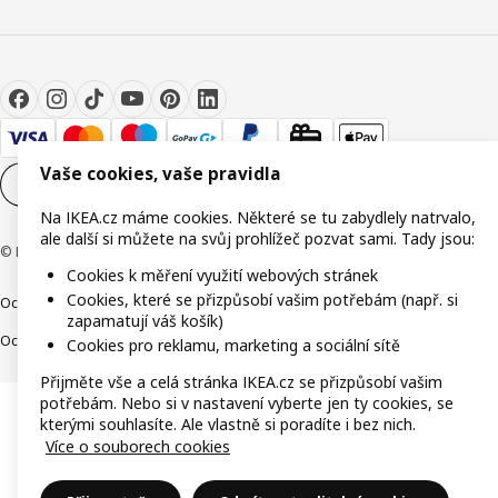
Vaše cookies, vaše pravidla
Nastavení souborů cookie
CS
Na IKEA.cz máme cookies. Některé se tu zabydlely natrvalo,
ale další si můžete na svůj prohlížeč pozvat sami. Tady jsou:
© Inter IKEA Systems B.V. 1999-2026
Cookies k měření využití webových stránek
Cookies, které se přizpůsobí vašim potřebám (např. si
Ochrana osobních údajů
Cookies
Společně bezpečně
Digitální přístupnost
zapamatují váš košík)
Ochrana Oznamovatelů
Cookies pro reklamu, marketing a sociální sítě
Přijměte vše a celá stránka IKEA.cz se přizpůsobí vašim
potřebám. Nebo si v nastavení vyberte jen ty cookies, se
kterými souhlasíte. Ale vlastně si poradíte i bez nich.
Více o souborech cookies