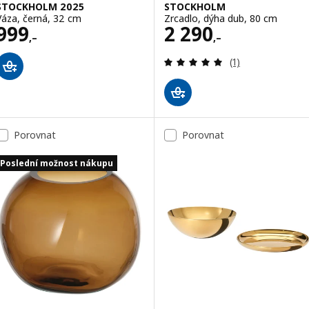
STOCKHOLM 2025
STOCKHOLM
Váza, černá, 32 cm
Zrcadlo, dýha dub, 80 cm
Cena 999,–
Cena 2290,–
999
2 290
,–
,–
Recenze: 5 z 5 h
(1)
Porovnat
Porovnat
Poslední možnost nákupu