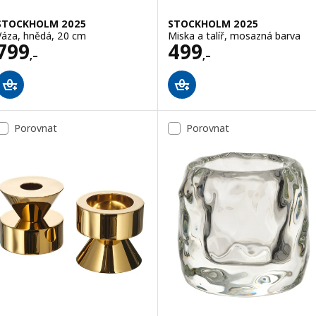
STOCKHOLM 2025
STOCKHOLM 2025
Váza, hnědá, 20 cm
Miska a talíř, mosazná barva
Cena 799,–
Cena 499,–
799
499
,–
,–
Porovnat
Porovnat