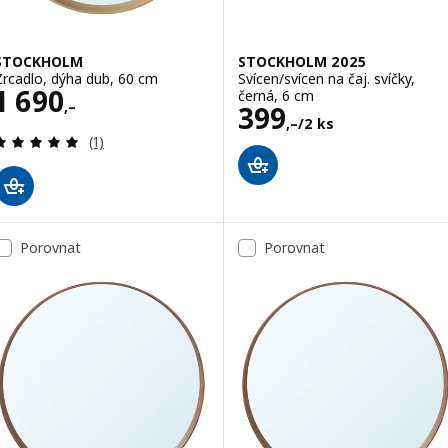
STOCKHOLM
STOCKHOLM 2025
Zrcadlo, dýha dub, 60 cm
Svícen/svícen na čaj. svíčky,
Cena 1690,–
1 690
černá, 6 cm
,–
Cena 399,–/2 k
399
,–
/2 ks
Recenze: 5 z 5 hvězdy. Celkem recenzí:
(1)
Porovnat
Porovnat