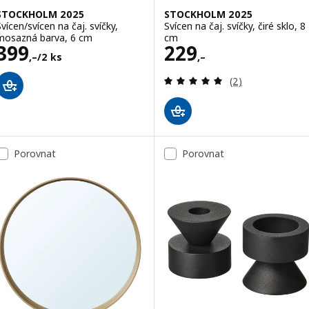
STOCKHOLM 2025
STOCKHOLM 2025
Svícen/svícen na čaj. svíčky,
Svícen na čaj. svíčky, čiré sklo, 8
mosazná barva, 6 cm
cm
Cena 399,–/2 ks
Cena 229,–
399
229
,–
/2 ks
,–
Recenze: 5 z 5 h
(2)
Porovnat
Porovnat