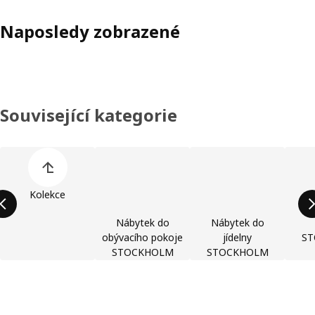
Naposledy zobrazené
Související kategorie
Přeskočit seznam kategorií výrobků
Kolekce
Nábytek do
Nábytek do
obývacího pokoje
jídelny
S
STOCKHOLM
STOCKHOLM