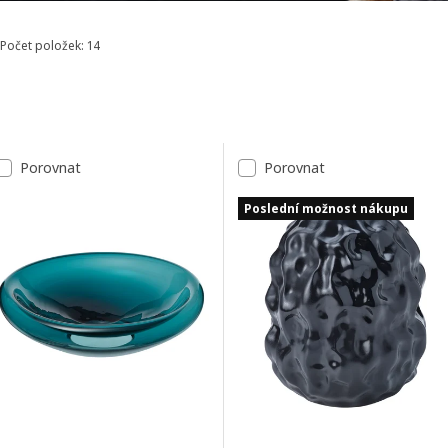
Počet položek: 14
Seřadit a filtrovat
Přeskočit k výsledkům
Seznam výsledků
Porovnat
Porovnat
Poslední možnost nákupu