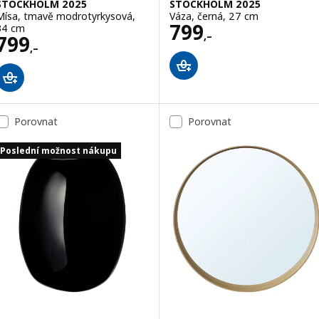
STOCKHOLM 2025
STOCKHOLM 2025
Mísa, tmavě modrotyrkysová,
Váza, černá, 27 cm
Cena 799,–
799
34 cm
,–
Cena 799,–
799
,–
Porovnat
Porovnat
Poslední možnost nákupu