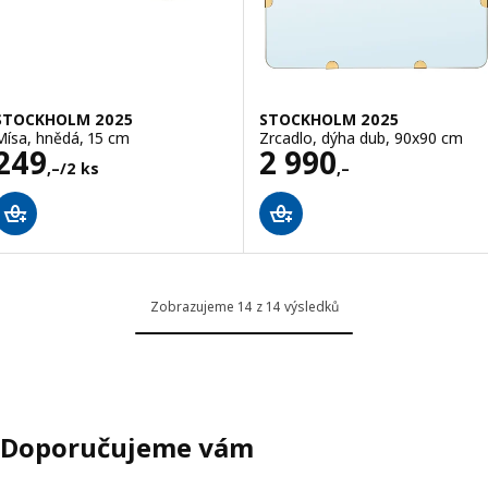
STOCKHOLM 2025
STOCKHOLM 2025
Mísa, hnědá, 15 cm
Zrcadlo, dýha dub, 90x90 cm
Cena 249,–/2 ks
Cena 2990,–
249
2 990
,–
/2 ks
,–
Zobrazujeme 14 z 14 výsledků
Doporučujeme vám