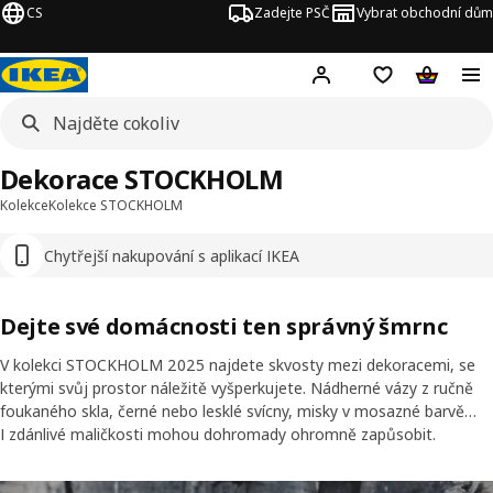
CS
Zadejte PSČ
Vybrat obchodní dům
Hej!
Přihlášení
Nákupní sezna
Nákupní 
Dekorace STOCKHOLM
Kolekce
Kolekce STOCKHOLM
Chytřejší nakupování s aplikací IKEA
Dejte své domácnosti ten správný šmrnc
V kolekci STOCKHOLM 2025 najdete skvosty mezi dekoracemi, se
kterými svůj prostor náležitě vyšperkujete. Nádherné vázy z ručně
foukaného skla, černé nebo lesklé svícny, misky v mosazné barvě…
I zdánlivé maličkosti mohou dohromady ohromně zapůsobit.