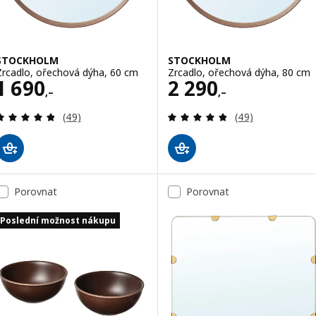
STOCKHOLM
STOCKHOLM
Zrcadlo, ořechová dýha, 60 cm
Zrcadlo, ořechová dýha, 80 cm
Cena 1690,–
Cena 2290,–
1 690
2 290
,–
,–
Recenze: 4.8 z 5 hvězdy. Celkem recenzí:
Recenze: 4.8 z 5
(49)
(49)
Porovnat
Porovnat
Poslední možnost nákupu