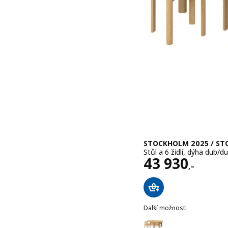
STOCKHOLM 2025 / ST
Stůl a 6 židlí, dýha dub/
Cena 43930,
43 930
,–
Další možnosti
STOCKHOLM 2025 / STOCK
Možnost: STOCKHOLM 202