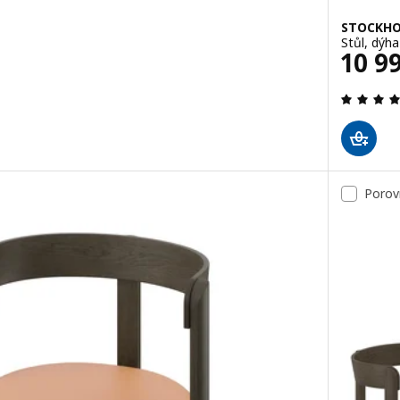
STOCKHO
Stůl, dýh
Cena
10 9
Porov