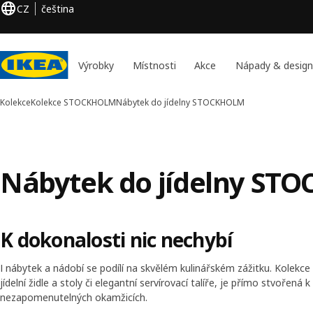
CZ
čeština
Výrobky
Místnosti
Akce
Nápady & design
Kolekce
Kolekce STOCKHOLM
Nábytek do jídelny STOCKHOLM
Nábytek do jídelny S
K dokonalosti nic nechybí
I nábytek a nádobí se podílí na skvělém kulinářském zážitku. Kole
jídelní židle a stoly či elegantní servírovací talíře, je přímo stvořen
nezapomenutelných okamžicích.