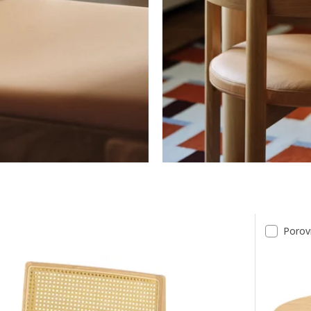
dků
Porov