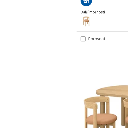
Další možnosti
STOCKHOLM 2025
Možnost: STOCKHOLM 202
Porovnat