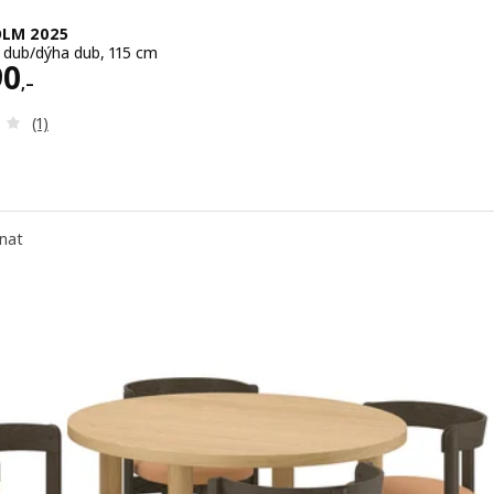
LM 2025
a dub/dýha dub, 115 cm
 10990,–
90
,–
Recenze: 4 z 5 hvězdy. Celkem recenzí:
(1)
nat