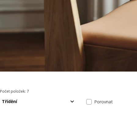
Počet položek: 7
Seřadit a filtrovat
Přeskočit k výsledkům
Seznam výsle
Třídění
Porovnat