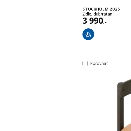
STOCKHOLM 2025
Židle, dub/ratan
Cena 3990,–
3 990
,–
Porovnat