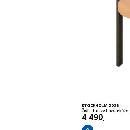
STOCKHOLM 2025
Židle, tmavě hnědá/kůže
Cena 4490,–
4 490
,–