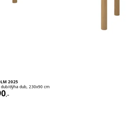
LM 2025
a dub/dýha dub, 230x90 cm
 16990,–
90
,–
 cm