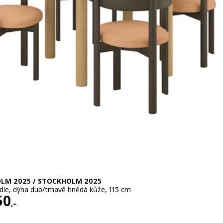
LM 2025 / STOCKHOLM 2025
židle, dýha dub/tmavě hnědá kůže, 115 cm
 28950,–
50
,–