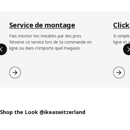
Ignorer la liste
Service de montage
Click
Fais monter tes meubles par des pros.
Si simpl
Réserve ce service lors de ta commande en
ligne et 
ligne ou dans n'importe quel magasin.
Shop the Look @ikeaswitzerland