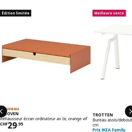
Ignorer la liste
Édition limitée
Meilleure vente
Nouveau
ELLOVEN
TROTTEN
Réhausseur écran ordinateur av tir, orange vif
Bureau assis/debout
Prix CHF 29.95
29
CHF
.
95
cm
Prix IKEA Family