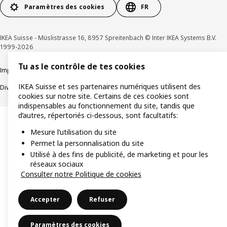
Paramètres des cookies
FR
IKEA Suisse - Müslistrasse 16, 8957 Spreitenbach © Inter IKEA Systems B.V.
1999-2026
Tu as le contrôle de tes cookies
Impressum / Déclaration de protection des données
Cookies
IKEA Suisse et ses partenaires numériques utilisent des
Divulgation responsable
Conditions générales
cookies sur notre site. Certains de ces cookies sont
indispensables au fonctionnement du site, tandis que
d’autres, répertoriés ci-dessous, sont facultatifs:
Mesure l’utilisation du site
Permet la personnalisation du site
Utilisé à des fins de publicité, de marketing et pour les
réseaux sociaux
Consulter notre Politique de cookies
Accepter
Refuser
Paramètres des cookies