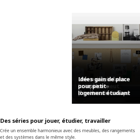
Toutes les idées
pour ton espace
de travail
Petite pièce où la
Idées simples pour
Une « pièce dans
Idées gain de place
créativité peut
bureau
une pièce »
pour petit
s’épanouir
personnalisé
derrière un canapé
logement étudiant
Des séries pour jouer, étudier, travailler
Crée un ensemble harmonieux avec des meubles, des rangements
et des systèmes dans le même style.