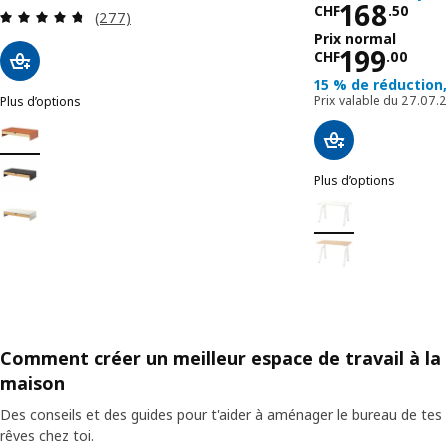
Prix CHF 
168
CHF
.
50
Révision: 4.7 hors de 5 étoiles. Nombre total de
(277)
Prix normal
Prix norm
199
CHF
.
00
15 % de réduction
Prix valable du 27.07
Plus d’options
ELLOVEN
Option: ELLOVEN, Réhausseur écran ordinateur av tir, orange vif
Option: ELLOVEN, Réhausseur écran ordinateur av tir, anthracite
Plus d’options
TROTTEN
Option: TROTTEN, Bu
Option: ELLOVEN, Réhausseur écran ordinateur av tir, blanc
Option: TROTTEN, Bu
Comment créer un meilleur espace de travail à la
maison
Des conseils et des guides pour t'aider à aménager le bureau de tes
rêves chez toi.