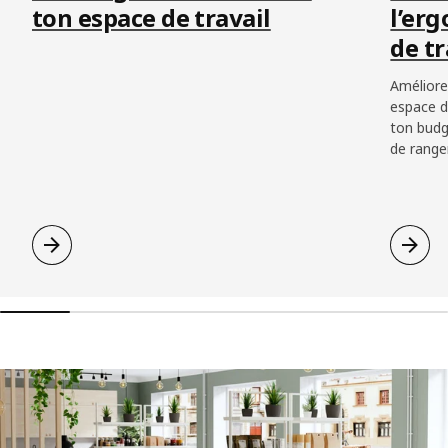
ton espace de travail
l’er
de tr
Améliore
espace d
ton budge
de range
Ignorer la liste