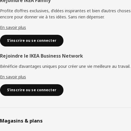
Pied
Rejoindre IKEA Family
de
Profite d’offres exclusives, d’idées inspirantes et bien d’autres choses
encore pour donner vie à tes idées. Sans rien dépenser.
page
En savoir plus
S’inscrire ou se connecter
Rejoindre le IKEA Business Network
Bénéficie d’avantages uniques pour créer une vie meilleure au travail.
En savoir plus
S’inscrire ou se connecter
Magasins & plans