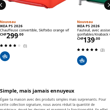
Nouveau
Nouveau
IKEA PS 2026
IKEA PS 2026
Chauffeuse convertible, Skiftebo orange vif
Fauteuil, avec assis
Prix CHF 299.00
299
gonflables/Knäbäck v
CHF
.
00
Prix CHF 
139
CHF
.
00
Révision: 4 hors de 5 étoiles. Nombre total de 
(1)
Révisi
(3)
Simple, mais jamais ennuyeux
Égaie ta maison avec des produits simples mais surprenants. Pour
cette collection signature, nous avons réduit la quantité de
matériaux, épuré les designs et maximisé la fonctionnalité. En effet,