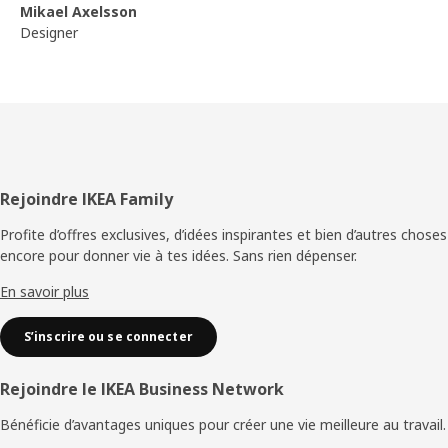
Mikael Axelsson
Designer
Pied
Rejoindre IKEA Family
de
Profite d’offres exclusives, d’idées inspirantes et bien d’autres choses
encore pour donner vie à tes idées. Sans rien dépenser.
page
En savoir plus
S’inscrire ou se connecter
Rejoindre le IKEA Business Network
Bénéficie d’avantages uniques pour créer une vie meilleure au travail.