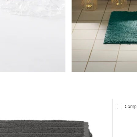
tats
Comp