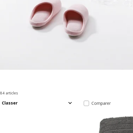
84 articles
Trier et filtrer
Passer aux résultats
Liste des résul
Classer
Comparer