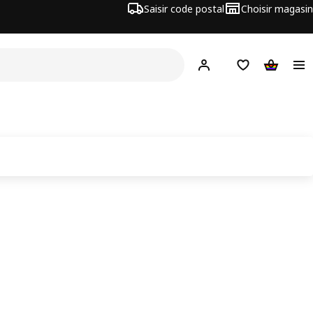
Saisir code postal
Choisir magasin
Hej!
Connecte-toi
Liste d'achats
Panier