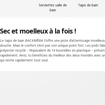
Serviettes salle de
Tapis de bain
bain
Sec et moelleux à la fois !
Le tapis de bain BACKMÅRA t’offre une piste d’atterrissage moelleuse
douche. Mais le confort n’est pas son unique point fort. Les poils fa
polyester recyclé – l’équivalent de 14 bouteilles en plastique – prése
rapidement. Ainsi, tu bénéficies du meilleur des deux mondes avec u
qui sèche rapidement tout seul.
Skip listing