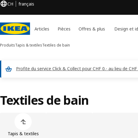
CH
français
Articles
Pièces
Offres & plus
Design et i
Produits
Tapis & textiles
Textiles de bain
Profite du service Click & Collect pour CHF 0.- au lieu de 
Textiles de bain
Ignorer la liste des catégories de produit
Tapis & textiles