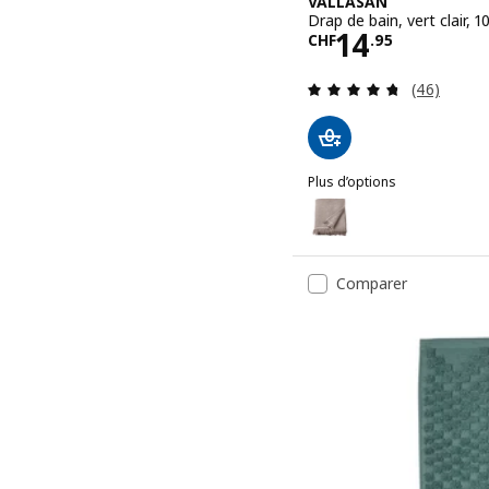
VALLASÅN
Drap de bain, vert clair, 
Prix CHF 14
14
CHF
.
95
Révision: 
(46)
Plus d’options
VALLASÅN
Option: VALLASÅN, Drap de
Comparer