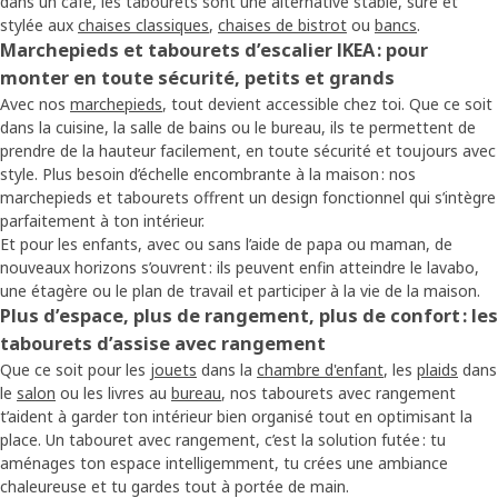
dans un café, les tabourets sont une alternative stable, sûre et
stylée aux
chaises classiques
,
chaises de bistrot
ou
bancs
.
Marchepieds et tabourets d’escalier IKEA : pour
monter en toute sécurité, petits et grands
Avec nos
marchepieds
, tout devient accessible chez toi. Que ce soit
dans la cuisine, la salle de bains ou le bureau, ils te permettent de
prendre de la hauteur facilement, en toute sécurité et toujours avec
style. Plus besoin d’échelle encombrante à la maison : nos
marchepieds et tabourets offrent un design fonctionnel qui s’intègre
parfaitement à ton intérieur.
Et pour les enfants, avec ou sans l’aide de papa ou maman, de
nouveaux horizons s’ouvrent : ils peuvent enfin atteindre le lavabo,
une étagère ou le plan de travail et participer à la vie de la maison.
Plus d’espace, plus de rangement, plus de confort : les
tabourets d’assise avec rangement
Que ce soit pour les
jouets
dans la
chambre d'enfant
, les
plaids
dans
le
salon
ou les livres au
bureau
, nos tabourets avec rangement
t’aident à garder ton intérieur bien organisé tout en optimisant la
place. Un tabouret avec rangement, c’est la solution futée : tu
aménages ton espace intelligemment, tu crées une ambiance
chaleureuse et tu gardes tout à portée de main.