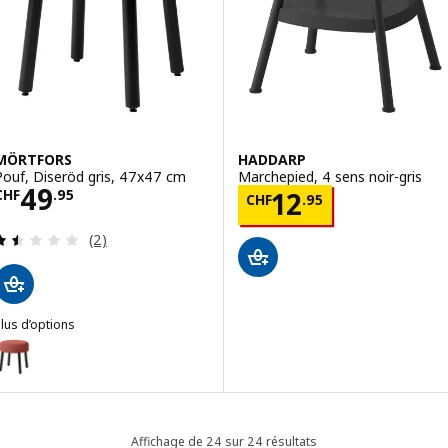
MÖRTFORS
HADDARP
Pouf, Diseröd gris, 47x47 cm
Marchepied, 4 sens noir-gris
Prix CHF 49.95
49
Prix CHF 12.95
CHF
.
95
12
CHF
.
95
Révision: 1.5 hors de 5 étoiles. Nombre total de 
(2)
lus d’options
MÖRTFORS
Option: MÖRTFORS, Pouf, Diseröd rouge, 47x47 cm
Option: MÖRTFORS, Pouf, Diseröd jaune foncé, 47x47 cm
Affichage de 24 sur 24 résultats