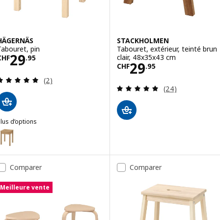
HÄGERNÄS
STACKHOLMEN
Tabouret, pin
Tabouret, extérieur, teinté brun
Prix CHF 29.95
29
clair, 48x35x43 cm
CHF
.
95
Prix CHF 29.95
29
CHF
.
95
Révision: 5 hors de 5 étoiles. Nombre total de c
(2)
Révision: 5 hors
(24)
lus d’options
HÄGERNÄS
ption: HÄGERNÄS, Tabouret, vernis effet anc pin
Comparer
Comparer
Meilleure vente