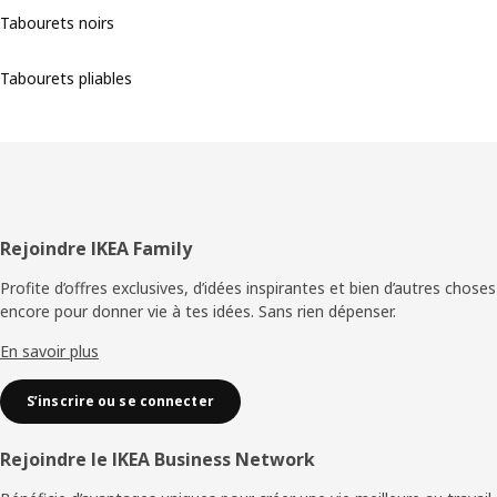
Tabourets noirs
Tabourets pliables
Pied
Rejoindre IKEA Family
de
Profite d’offres exclusives, d’idées inspirantes et bien d’autres choses
encore pour donner vie à tes idées. Sans rien dépenser.
page
En savoir plus
S’inscrire ou se connecter
Rejoindre le IKEA Business Network