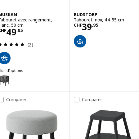
MUSKAN
RUDSTORP
Tabouret avec rangement,
Tabouret, noir, 44-55 cm
Prix CHF 39.95
39
blanc, 50 cm
CHF
.
95
Prix CHF 49.95
49
CHF
.
95
Révision: 5 hors de 5 étoiles. Nombre total de c
(2)
lus d’options
MUSKAN
Option: MUSKAN, Tabouret avec rangement, noir, 50 cm
Comparer
Comparer