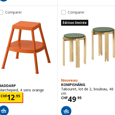
Comparer
Comparer
Édition limitée
Nouveau
KOMPISHÄNG
HADDARP
Tabouret, lot de 2, bouleau, 46
Marchepied, 4 sens orange
cm
Prix CHF 12.95
12
CHF
.
95
Prix CHF 49.95
49
CHF
.
95