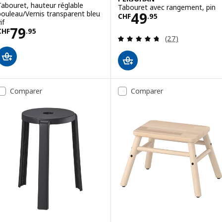
Tabouret, hauteur réglable
Tabouret avec rangement, pin
Prix CHF 49.95
bouleau/Vernis transparent bleu
49
CHF
.
95
if
Prix CHF 79.95
79
CHF
.
95
Révision: 4.7 ho
(27)
Comparer
Comparer