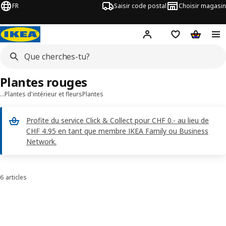
FR
Saisir code postal
Choisir magasin
Hej!
Connecte-toi
Liste d'achats
Panier
Plantes rouges
…
Plantes d'intérieur et fleurs
Plantes
Profite du service Click & Collect pour CHF 0.- au lieu de
CHF 4.95 en tant que membre IKEA Family ou Business
Network.
6 articles
Trier et filtrer