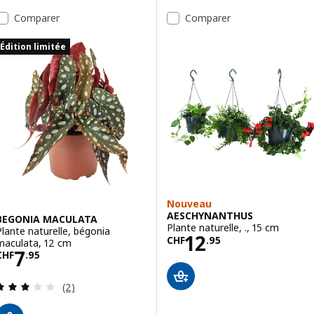
Passer aux résultats
Liste des résultats
Comparer
Comparer
Édition limitée
Nouveau
AESCHYNANTHUS
BEGONIA MACULATA
Plante naturelle, ., 15 cm
Plante naturelle, bégonia
Prix CHF 12.95
12
CHF
.
95
maculata, 12 cm
Prix CHF 7.95
7
CHF
.
95
Révision: 3 hors de 5 étoiles. Nombre total de c
(2)