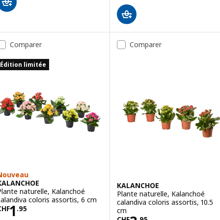
Comparer
Comparer
Édition limitée
Nouveau
KALANCHOE
KALANCHOE
Plante naturelle, Kalanchoé
Plante naturelle, Kalanchoé
calandiva coloris assortis, 6 cm
calandiva coloris assortis, 10.5
Prix CHF 1.95
1
CHF
.
95
cm
CHF
.
95