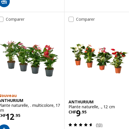
Comparer
Comparer
Nouveau
ANTHURIUM
ANTHURIUM
Plante naturelle, . multicolore, 17
Plante naturelle, ., 12 cm
Prix CHF 9.95
cm
9
CHF
.
95
Prix CHF 12.95
12
CHF
.
95
Révision: 4.6 ho
(10)