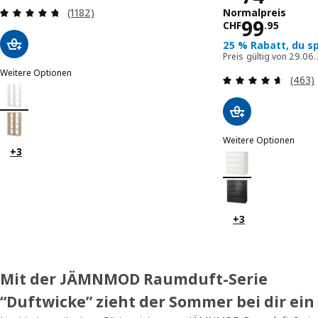
Bewertungen: 4.7 von 5 Sternen. Bewertungen 
Normalpreis
(1182)
Normalpr
99
CHF
.
95
25 % Rabatt, du s
Preis gültig von 29.06
Weitere Optionen
Bewer
(463)
KALLAX
Option: KALLAX, Regal, weiß, 77x147 cm
Option: KALLAX, Regal, Eicheneff wlas, 77x147 cm
Weitere Optionen
+3
MALM
Option: MALM, Komm
Option: MALM, Komm
+3
Mit der JÄMNMOD Raumduft-Serie
“Duftwicke” zieht der Sommer bei dir ein