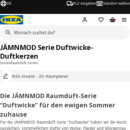
DE
PLZ eingeben
Standort wählen
Hej!
Logge dich ein
Einkaufsliste
Warenko
JÄMNMOD Serie Duftwicke-
Duftkerzen
Serien
Raumduft-Serien
IKEA Kreativ - 3D-Raumplaner
Die JÄMNMOD Raumduft-Serie
“Duftwicke” für den ewigen Sommer
zuhause
Für die JÄMNMOD Raumduft-Serie “Duftwicke” haben wir die leicht
süsslichen, sommerlichen Düfte von Wicke, Flieder und Morgentau