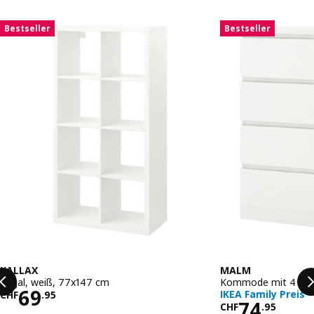
Liste überspringen
Bestseller
Bestseller
KALLAX
MALM
Regal, weiß, 77x147 cm
Kommode mit 4 Schu
Preis CHF 69.95
69
IKEA Family Preis
CHF
.
95
Preis CHF
74
CHF
.
95