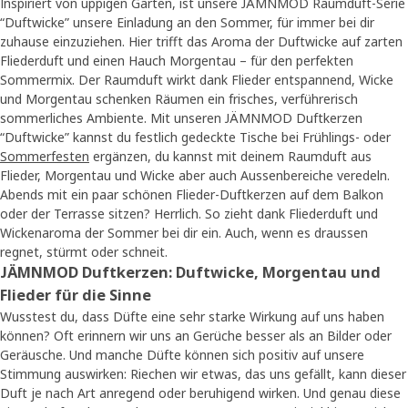
Inspiriert von üppigen Gärten, ist unsere JÄMNMOD Raumduft-Serie
“Duftwicke” unsere Einladung an den Sommer, für immer bei dir
zuhause einzuziehen. Hier trifft das Aroma der Duftwicke auf zarten
Fliederduft und einen Hauch Morgentau – für den perfekten
Sommermix. Der Raumduft wirkt dank Flieder entspannend, Wicke
und Morgentau schenken Räumen ein frisches, verführerisch
sommerliches Ambiente. Mit unseren JÄMNMOD Duftkerzen
“Duftwicke” kannst du festlich gedeckte Tische bei Frühlings- oder
Sommerfesten
ergänzen, du kannst mit deinem Raumduft aus
Flieder, Morgentau und Wicke aber auch Aussenbereiche veredeln.
Abends mit ein paar schönen Flieder-Duftkerzen auf dem Balkon
oder der Terrasse sitzen? Herrlich. So zieht dank Fliederduft und
Wickenaroma der Sommer bei dir ein. Auch, wenn es draussen
regnet, stürmt oder schneit.
JÄMNMOD Duftkerzen: Duftwicke, Morgentau und
Flieder für die Sinne
Wusstest du, dass Düfte eine sehr starke Wirkung auf uns haben
können? Oft erinnern wir uns an Gerüche besser als an Bilder oder
Geräusche. Und manche Düfte können sich positiv auf unsere
Stimmung auswirken: Riechen wir etwas, das uns gefällt, kann dieser
Duft je nach Art anregend oder beruhigend wirken. Und genau diese