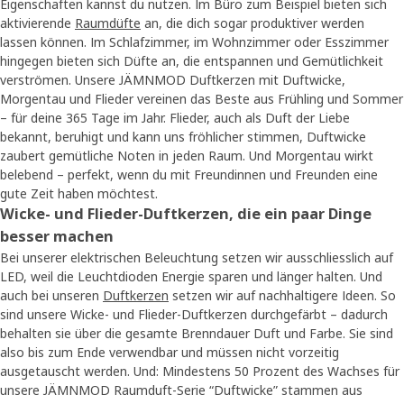
Eigenschaften kannst du nutzen. Im Büro zum Beispiel bieten sich
aktivierende
Raumdüfte
an, die dich sogar produktiver werden
lassen können. Im Schlafzimmer, im Wohnzimmer oder Esszimmer
hingegen bieten sich Düfte an, die entspannen und Gemütlichkeit
verströmen. Unsere JÄMNMOD Duftkerzen mit Duftwicke,
Morgentau und Flieder vereinen das Beste aus Frühling und Sommer
– für deine 365 Tage im Jahr. Flieder, auch als Duft der Liebe
bekannt, beruhigt und kann uns fröhlicher stimmen, Duftwicke
zaubert gemütliche Noten in jeden Raum. Und Morgentau wirkt
belebend – perfekt, wenn du mit Freundinnen und Freunden eine
gute Zeit haben möchtest.
Wicke- und Flieder-Duftkerzen, die ein paar Dinge
besser machen
Bei unserer elektrischen Beleuchtung setzen wir ausschliesslich auf
LED, weil die Leuchtdioden Energie sparen und länger halten. Und
auch bei unseren
Duftkerzen
setzen wir auf nachhaltigere Ideen. So
sind unsere Wicke- und Flieder-Duftkerzen durchgefärbt – dadurch
behalten sie über die gesamte Brenndauer Duft und Farbe. Sie sind
also bis zum Ende verwendbar und müssen nicht vorzeitig
ausgetauscht werden. Und: Mindestens 50 Prozent des Wachses für
unsere JÄMNMOD Raumduft-Serie “Duftwicke” stammen aus