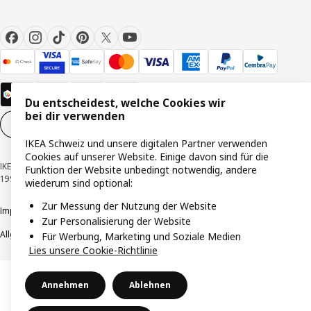
Du entscheidest, welche Cookies wir
bei dir verwenden
Cookie-Einstellungen
DE
IKEA Schweiz und unsere digitalen Partner verwenden
Cookies auf unserer Website. Einige davon sind für die
IKEA Schweiz - Müslistrasse 16, 8957 Spreitenbach © Inter IKEA Systems B.V.
Funktion der Website unbedingt notwendig, andere
1999-2026
wiederum sind optional:
Zur Messung der Nutzung der Website
Impressum / Datenschutzerklärung
Cookies
Verantwortungsvolle Offenlegung
Zur Personalisierung der Website
Allgemeine Geschäftsbedingungen
Für Werbung, Marketing und Soziale Medien
Lies unsere Cookie-Richtlinie
Annehmen
Ablehnen