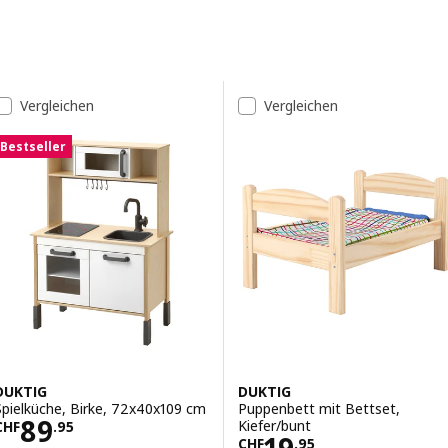
Zu den Ergebnissen springen
Ergebnis-Liste
Vergleichen
Vergleichen
Bestseller
DUKTIG
DUKTIG
Spielküche, Birke, 72x40x109 cm
Puppenbett mit Bettset,
Preis CHF 89.95
89
Kiefer/bunt
CHF
.
95
Preis CHF 19.95
CHF
.
95