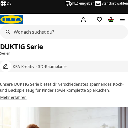
DE
PLZ eingeben
Standort wählen
Hej!
Logge dich ein
Einkaufsliste
Warenko
DUKTIG Serie
Serien
IKEA Kreativ - 3D-Raumplaner
Unsere DUKTIG Serie bietet dir verschiedenstes spannendes Koch-
und Backspielzeug für Kinder sowie komplette Spielküchen.
Mehr erfahren