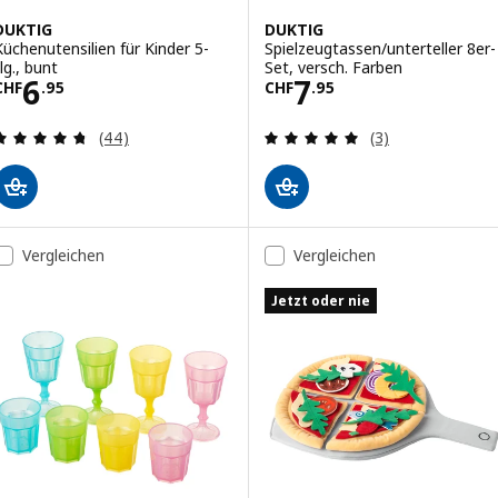
DUKTIG
DUKTIG
Küchenutensilien für Kinder 5-
Spielzeugtassen/unterteller 8er-
lg., bunt
Set, versch. Farben
Preis CHF 6.95
Preis CHF 7.95
6
7
CHF
.
95
CHF
.
95
Bewertungen: 4.7 von 5 Sternen. Bewertungen i
Bewertungen: 5 
(44)
(3)
Vergleichen
Vergleichen
Jetzt oder nie