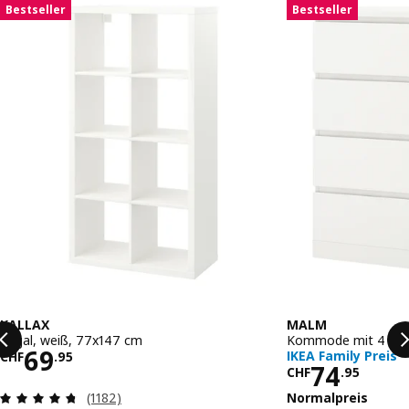
Liste überspringen
Bestseller
Bestseller
KALLAX
MALM
Regal, weiß, 77x147 cm
Kommode mit 4 Schu
Preis CHF 69.95
69
IKEA Family Preis
CHF
.
95
Preis CHF
74
CHF
.
95
Bewertungen: 4.7 von 5 Sternen. Bewertungen 
Normalpreis
(1182)