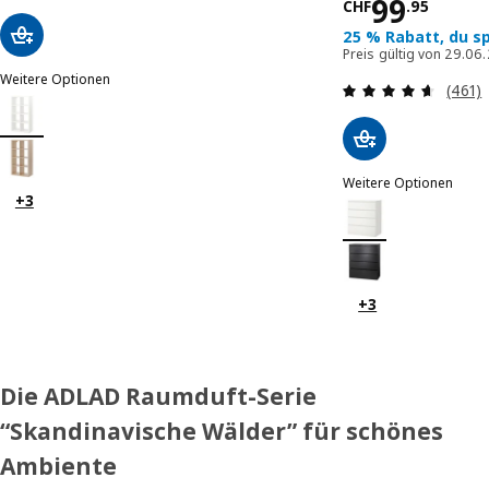
Normalpr
99
CHF
.
95
25 % Rabatt, du s
Preis gültig von 29.06
Weitere Optionen
Bewer
(461)
KALLAX
Option: KALLAX, Regal, weiß, 77x147 cm
Option: KALLAX, Regal, Eicheneff wlas, 77x147 cm
Weitere Optionen
+3
MALM
Option: MALM, Komm
Option: MALM, Komm
+3
Die ADLAD Raumduft-Serie
“Skandinavische Wälder” für schönes
Ambiente