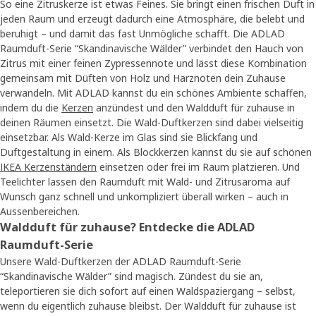
So eine Zitruskerze ist etwas Feines. Sie bringt einen frischen Duft in
jeden Raum und erzeugt dadurch eine Atmosphäre, die belebt und
beruhigt – und damit das fast Unmögliche schafft. Die ADLAD
Raumduft-Serie “Skandinavische Wälder” verbindet den Hauch von
Zitrus mit einer feinen Zypressennote und lässt diese Kombination
gemeinsam mit Düften von Holz und Harznoten dein Zuhause
verwandeln. Mit ADLAD kannst du ein schönes Ambiente schaffen,
indem du die
Kerzen
anzündest und den Waldduft für zuhause in
deinen Räumen einsetzt. Die Wald-Duftkerzen sind dabei vielseitig
einsetzbar. Als Wald-Kerze im Glas sind sie Blickfang und
Duftgestaltung in einem. Als Blockkerzen kannst du sie auf schönen
IKEA Kerzenständern
einsetzen oder frei im Raum platzieren. Und
Teelichter lassen den Raumduft mit Wald- und Zitrusaroma auf
Wunsch ganz schnell und unkompliziert überall wirken – auch in
Aussenbereichen.
Waldduft für zuhause? Entdecke die ADLAD
Raumduft-Serie
Unsere Wald-Duftkerzen der ADLAD Raumduft-Serie
“Skandinavische Wälder” sind magisch. Zündest du sie an,
teleportieren sie dich sofort auf einen Waldspaziergang – selbst,
wenn du eigentlich zuhause bleibst. Der Waldduft für zuhause ist