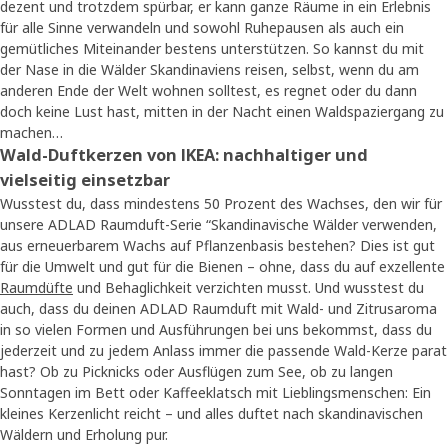
dezent und trotzdem spürbar, er kann ganze Räume in ein Erlebnis
für alle Sinne verwandeln und sowohl Ruhepausen als auch ein
gemütliches Miteinander bestens unterstützen. So kannst du mit
der Nase in die Wälder Skandinaviens reisen, selbst, wenn du am
anderen Ende der Welt wohnen solltest, es regnet oder du dann
doch keine Lust hast, mitten in der Nacht einen Waldspaziergang zu
machen…
Wald-Duftkerzen von IKEA: nachhaltiger und
vielseitig einsetzbar
Wusstest du, dass mindestens 50 Prozent des Wachses, den wir für
unsere ADLAD Raumduft-Serie “Skandinavische Wälder verwenden,
aus erneuerbarem Wachs auf Pflanzenbasis bestehen? Dies ist gut
für die Umwelt und gut für die Bienen – ohne, dass du auf exzellente
Raumdüfte
und Behaglichkeit verzichten musst. Und wusstest du
auch, dass du deinen ADLAD Raumduft mit Wald- und Zitrusaroma
in so vielen Formen und Ausführungen bei uns bekommst, dass du
jederzeit und zu jedem Anlass immer die passende Wald-Kerze parat
hast? Ob zu Picknicks oder Ausflügen zum See, ob zu langen
Sonntagen im Bett oder Kaffeeklatsch mit Lieblingsmenschen: Ein
kleines Kerzenlicht reicht – und alles duftet nach skandinavischen
Wäldern und Erholung pur.