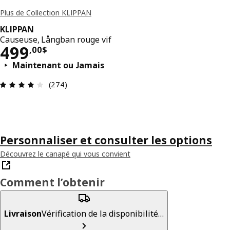
Plus de Collection KLIPPAN
KLIPPAN
Causeuse, Långban rouge vif
Prix 499,00$
499
,
00
$
Maintenant ou Jamais
Avis: 4 sur 5 étoiles. Nombre total d'avis: 274
(274)
Personnaliser et consulter les options
Découvrez le canapé qui vous convient
Comment l’obtenir
Livraison
Vérification de la disponibilité…