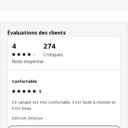
Évaluations des clients
4
274
Avis: 4 sur 5 étoiles. Nombre total d'avis: 274
Critiques
Note moyenne
Confortable
Avis: 5 sur 5 étoiles.
5
Ce canapé est très confortable, il est facile à monter et
il est beau.
Déborah, Belgique