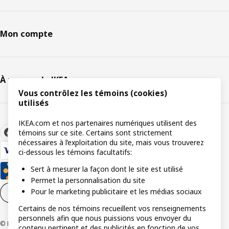
Mon compte
À propos de IKEA
Vous contrôlez les témoins (cookies)
utilisés
IKEA.com et nos partenaires numériques utilisent des
témoins sur ce site. Certains sont strictement
nécessaires à l’exploitation du site, mais vous trouverez
ci-dessous les témoins facultatifs:
Sert à mesurer la façon dont le site est utilisé
Permet la personnalisation du site
Pour le marketing publicitaire et les médias sociaux
Paramètres de témoins
FR
Certains de nos témoins recueillent vos renseignements
personnels afin que nous puissions vous envoyer du
© Inter IKEA Systems B.V 1999-2026
contenu pertinent et des publicités en fonction de vos