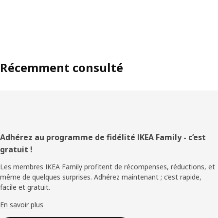
Récemment consulté
Pied
Adhérez au programme de fidélité IKEA Family - c’est
gratuit !
de
Les membres IKEA Family profitent de récompenses, réductions, et
page
même de quelques surprises. Adhérez maintenant ; c’est rapide,
facile et gratuit.
En savoir plus