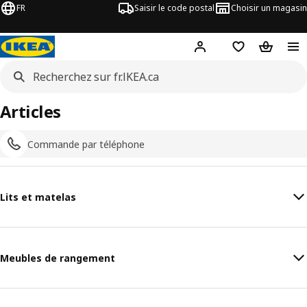
FR
Saisir le code postal
Choisir un magasin
Hej
! Connectez-vous
Liste d'achats
Panier
Articles
Commande par téléphone
Lits et matelas
Meubles de rangement