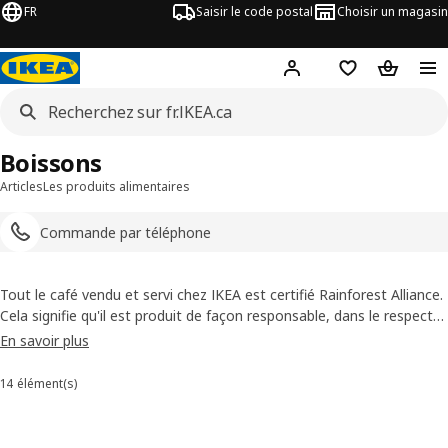
FR
Saisir le code postal
Choisir un magasin
Hej
! Connectez-vous
Liste d'achats
Panier
Boissons
Articles
Les produits alimentaires
Commande par téléphone
Tout le café vendu et servi chez IKEA est certifié Rainforest Alliance.
Cela signifie qu'il est produit de façon responsable, dans le respect
des gens et de l'environnement. Vous pouvez même retracer
En savoir plus
l'origine de chaque paquet jusqu'à l'agriculteur qui a produit le café.
Évidemment, le café n'est pas la tasse de thé de tous. Nous vous
14 élément(s)
Trier et filtrer
proposons donc quantité d'autres boissons pour étancher votre
soif.