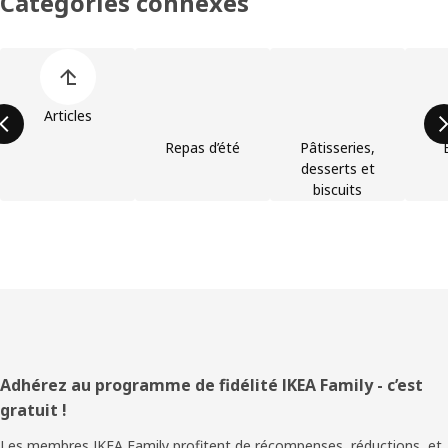
Catégories connexes
Ignorer la liste des catégories d’articles
Articles
Repas d’été
Pâtisseries,
desserts et
biscuits
Pied
Adhérez au programme de fidélité IKEA Family - c’est
gratuit !
de
Les membres IKEA Family profitent de récompenses, réductions, et