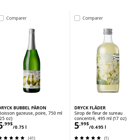
Passer aux résultats
Liste des résultats
Comparer
Comparer
DRYCK BUBBEL PÄRON
DRYCK FLÄDER
Boisson gazeuse, poire, 750 ml
Sirop de fleur de sureau
(25 oz)
concentré, 495 ml (17 oz)
Prix 5,99$/0.75 l
Prix 5,99$/0.495
5
5
,
99
$
,
99
$
/0.75 l
/0.495 l
Examen: 4.9 sur des 5 Étoiles. Total des évaluatio
Examen: 5 sur de
(41)
(1)