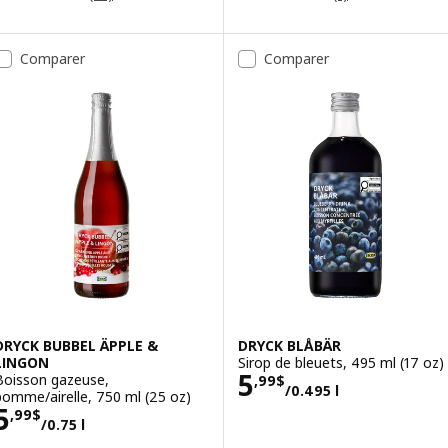
Comparer
Comparer
DRYCK BUBBEL ÄPPLE &
DRYCK BLÅBÄR
LINGON
Sirop de bleuets, 495 ml (17 oz)
Prix 5,99$/0.495
5
Boisson gazeuse,
,
99
$
/0.495 l
pomme/airelle, 750 ml (25 oz)
Prix 5,99$/0.75 l
5
,
99
$
/0.75 l