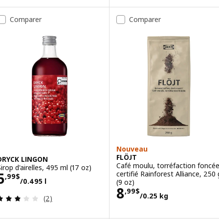
Comparer
Comparer
Nouveau
FLÖJT
DRYCK LINGON
Café moulu, torréfaction foncé
Sirop d'airelles, 495 ml (17 oz)
Prix 5,99$/0.495 l
certifié Rainforest Alliance, 250 
5
,
99
$
/0.495 l
(9 oz)
Prix 8,99$/0.25
8
,
99
$
/0.25 kg
Examen: 3 sur des 5 Étoiles. Total des évaluations
(2)