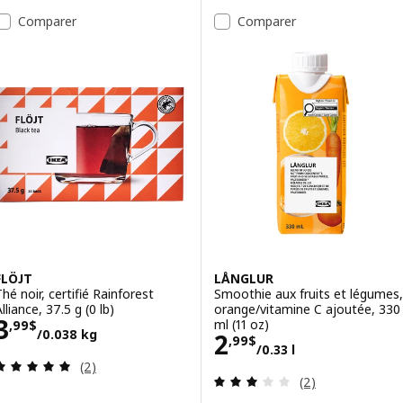
Comparer
Comparer
FLÖJT
LÅNGLUR
Thé noir, certifié Rainforest
Smoothie aux fruits et légumes,
lliance, 37.5 g (0 lb)
orange/vitamine C ajoutée, 330
Prix 3,99$/0.038 kg
3
ml (11 oz)
,
99
$
/0.038 kg
Prix 2,99$/0.33 
2
,
99
$
/0.33 l
Examen: 5 sur des 5 Étoiles. Total des évaluations
(2)
Examen: 3 sur de
(2)