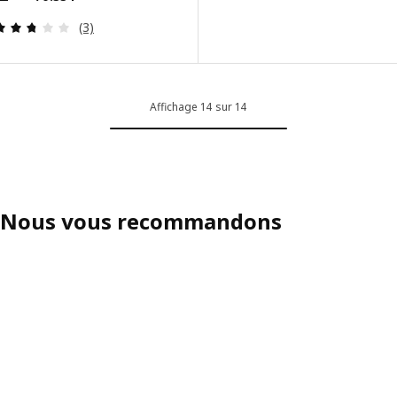
Examen: 2.7 sur des 5 Étoiles. Total des évaluatio
(3)
Affichage 14 sur 14
Nous vous recommandons