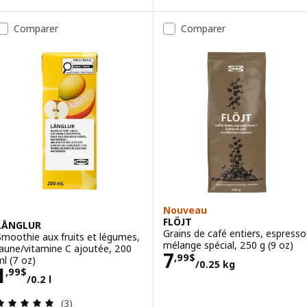
Comparer
Comparer
Nouveau
FLÖJT
LÅNGLUR
Grains de café entiers, espresso
Smoothie aux fruits et légumes,
mélange spécial, 250 g (9 oz)
jaune/vitamine C ajoutée, 200
Prix 7,99$/0.25
7
,
99
$
ml (7 oz)
/0.25 kg
Prix 1,99$/0.2 l
1
,
99
$
/0.2 l
Examen: 5 sur des 5 Étoiles. Total des évaluations
(3)