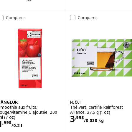
Comparer
Comparer
LÅNGLUR
FLÖJT
Smoothie aux fruits,
Thé vert, certifié Rainforest
rouge/vitamine C ajoutée, 200
Alliance, 37.5 g (1 oz)
Prix 3,99$/0.03
3
ml (7 oz)
,
99
$
/0.038 kg
Prix 1,99$/0.2 l
1
,
99
$
/0.2 l