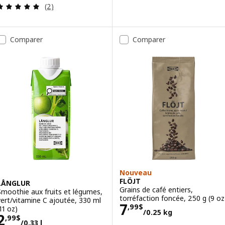
Examen: 5 sur des 5 Étoiles. Total des évaluations
(2)
Comparer
Comparer
Nouveau
FLÖJT
LÅNGLUR
Grains de café entiers,
Smoothie aux fruits et légumes,
torréfaction foncée, 250 g (9 oz
vert/vitamine C ajoutée, 330 ml
Prix 7,99$/0.25
7
,
99
$
11 oz)
/0.25 kg
Prix 2,99$/0.33 l
2
,
99
$
/0.33 l