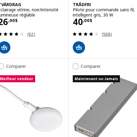
TVÄRDRAG
TRÅDFRI
clairage vitrine, noir/intensité
Pilote pour commande sans fil,
lumineuse réglable
intelligent gris, 30 W
Prix 26,00$
Prix 40,00$
26
40
,
00
$
,
00
$
Examen: 3.8 sur des 5 Étoiles. Total des évaluatio
Examen: 4 sur de
(92)
(568)
Comparer
Comparer
Meilleur vendeur
Maintenant ou Jamais