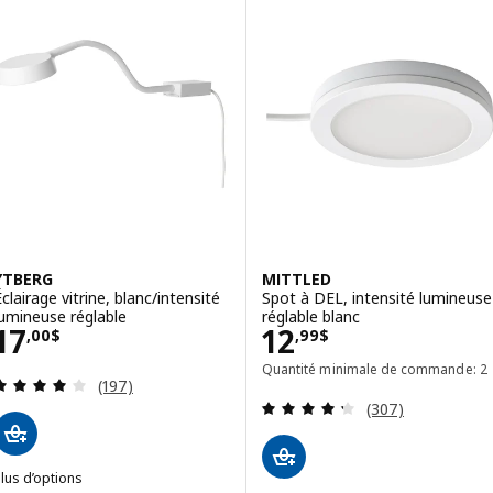
YTBERG
MITTLED
Éclairage vitrine, blanc/intensité
Spot à DEL, intensité lumineuse
lumineuse réglable
réglable blanc
Prix 17,00$
Prix 12,99$
17
12
,
00
$
,
99
$
Quantité minimale de commande: 2
Examen: 4.1 sur des 5 Étoiles. Total des évaluatio
(197)
Examen: 4.3 sur d
(307)
lus d’options