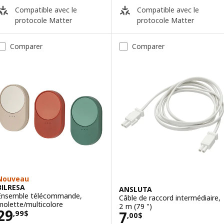
Compatible avec le
Compatible avec le
protocole Matter
protocole Matter
Comparer
Comparer
Nouveau
BILRESA
ANSLUTA
Ensemble télécommande,
Câble de raccord intermédiaire,
molette/multicolore
2 m (79 ")
Prix 29,99$
29
Prix 7,00$
7
,
99
$
,
00
$