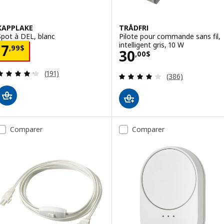
KAPPLAKE
TRÅDFRI
Spot à DEL, blanc
Pilote pour commande sans fil,
intelligent gris, 10 W
Prix 7,99$
7
,
99
$
Prix 30,00$
30
,
00
$
Examen: 4.2 sur des 5 Étoiles. Total des évaluatio
(191)
Examen: 4 sur de
(386)
Comparer
Comparer