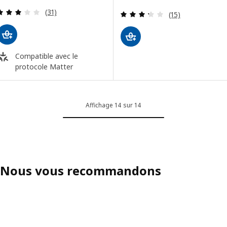
Examen: 2.9 sur des 5 Étoiles. Total des évaluatio
(31)
Examen: 3.3 sur d
(15)
Compatible avec le
protocole Matter
Affichage 14 sur 14
Nous vous recommandons