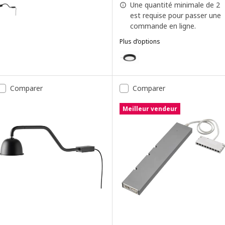
YTBERG
ption : YTBERG, Éclairage vitrine, noir/intensité lumineuse réglable
Une quantité minimale de 2
est requise pour passer une
commande en ligne.
Plus d’options
MITTLED
Option : MITTLED, Spot à DEL, i
Comparer
Comparer
Meilleur vendeur