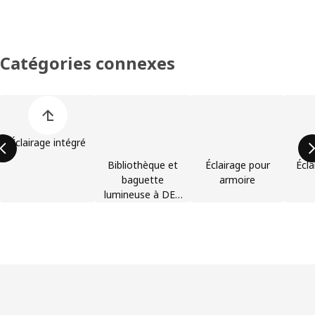
Catégories connexes
Ignorer la liste des catégories d’articles
Éclairage intégré
Bibliothèque et
Éclairage pour
Écla
baguette
armoire
lumineuse à DEL
pour armoire