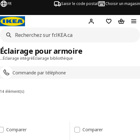
FR
Saisir le code postal
Choisir un magasin
Hej
! Connectez-vous
Liste d'achats
Panier
Éclairage pour armoire
…
Éclairage intégré
Éclairage bibliothèque
Commande par téléphone
14 élément(s)
Trier et filtrer
Passer aux résultats
Liste des résultats
Comparer
Comparer