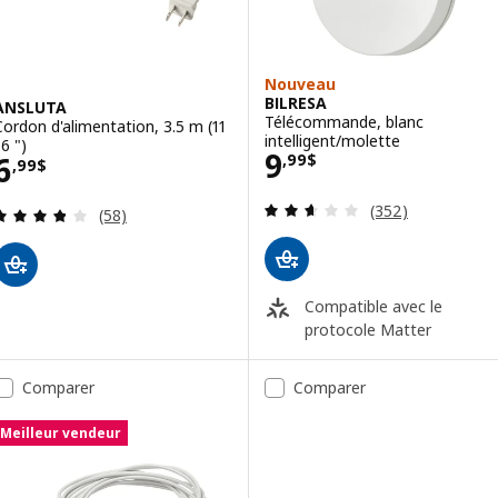
Nouveau
BILRESA
ANSLUTA
Télécommande, blanc
Cordon d'alimentation, 3.5 m (11
intelligent/molette
 6 ")
Prix 9,99$
9
Prix 6,99$
6
,
99
$
,
99
$
Examen: 2.6 sur d
(352)
Examen: 3.8 sur des 5 Étoiles. Total des évaluatio
(58)
Compatible avec le
protocole Matter
Comparer
Comparer
Meilleur vendeur