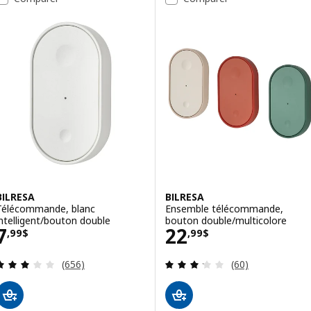
BILRESA
BILRESA
Télécommande, blanc
Ensemble télécommande,
intelligent/bouton double
bouton double/multicolore
Prix 7,99$
Prix 22,99$
7
22
,
99
$
,
99
$
Examen: 3.1 sur des 5 Étoiles. Total des évaluatio
Examen: 3.2 sur d
(656)
(60)