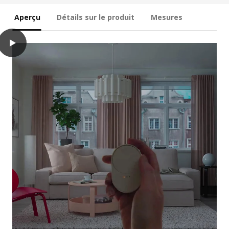
Aperçu
Détails sur le produit
Mesures
play
BILRESA Ensemble télécommande, molette/multicolore