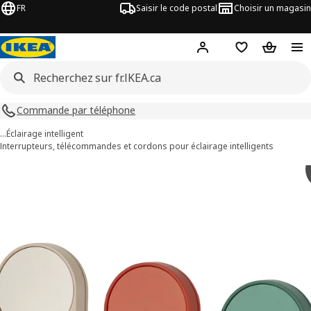
FR
Saisir le code postal
Choisir un magasin
Hej
! Connectez-vous
Liste d'achats
Panier
Commande par téléphone
…
Éclairage intelligent
Interrupteurs, télécommandes et cordons pour éclairage intelligents
ages de 5 BILRESA
les images