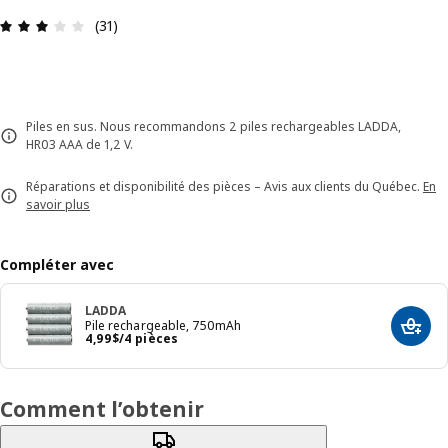
Avis: 2.9 sur 5 étoiles. Nombre total d'avis: 31
(31)
Piles en sus. Nous recommandons 2 piles rechargeables LADDA,
HR03 AAA de 1,2 V.
Réparations et disponibilité des pièces – Avis aux clients du Québec.
En
savoir plus
Compléter avec
LADDA
Pile rechargeable, 750mAh
Ajout
Prix 4,99$/4 pièces
4
,
99
$
/4 pièces
Comment l’obtenir