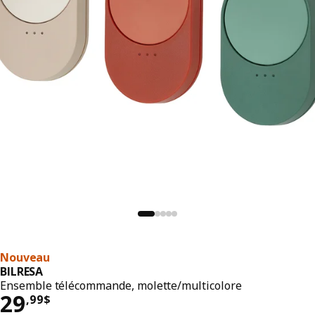
Nouveau
BILRESA
Ensemble télécommande, molette/multicolore
Prix 29,99$
29
,
99
$