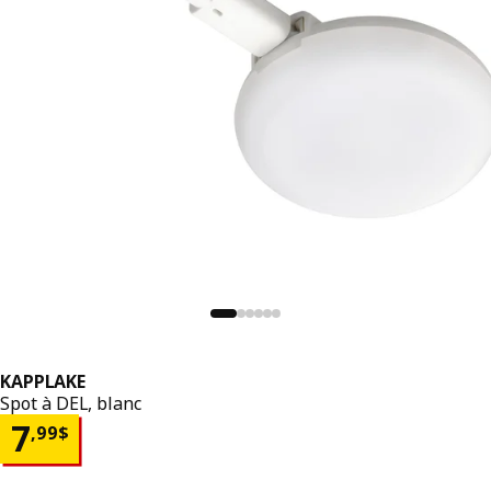
KAPPLAKE
Spot à DEL, blanc
Prix 7,99$
7
,
99
$