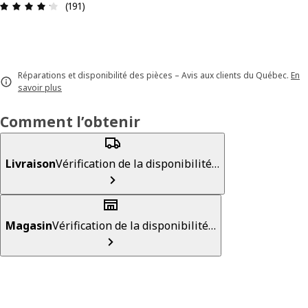
Avis: 4.2 sur 5 étoiles. Nombre total d'avis: 191
(191)
Réparations et disponibilité des pièces – Avis aux clients du Québec.
En
savoir plus
Comment l’obtenir
Livraison
Vérification de la disponibilité…
Magasin
Vérification de la disponibilité…