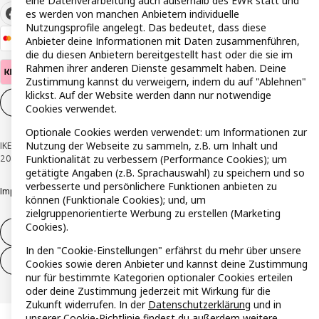
eine Datenverarbeitung auch außerhalb des EWR statt und
es werden von manchen Anbietern individuelle
Nutzungsprofile angelegt. Das bedeutet, dass diese
Anbieter deine Informationen mit Daten zusammenführen,
die du diesen Anbietern bereitgestellt hast oder die sie im
Rahmen ihrer anderen Dienste gesammelt haben. Deine
Zustimmung kannst du verweigern, indem du auf "Ablehnen"
klickst. Auf der Website werden dann nur notwendige
Cookie-Einstellungen
DE
Cookies verwendet.
Optionale Cookies werden verwendet: um Informationen zur
Nutzung der Webseite zu sammeln, z.B. um Inhalt und
IKEA Österreich - Südring, 2334 Vösendorf © Inter IKEA Systems B.V. 1999-
2026
Funktionalität zu verbessern (Performance Cookies); um
getätigte Angaben (z.B. Sprachauswahl) zu speichern und so
verbesserte und persönlichere Funktionen anbieten zu
Impressum
Datenschutzerklärung
Cookie Richtlinie
Responsible Disclosure
können (Funktionale Cookies); und, um
zielgruppenorientierte Werbung zu erstellen (Marketing
Cookies).
Widerruf / Rückgabe
In den "Cookie-Einstellungen" erfährst du mehr über unsere
Widerrufsrecht ausüben (Services)
Cookies sowie deren Anbieter und kannst deine Zustimmung
nur für bestimmte Kategorien optionaler Cookies erteilen
oder deine Zustimmung jederzeit mit Wirkung für die
Zukunft widerrufen. In der
Datenschutzerklärung
und in
unserer
Cookie-Richtlinie
findest du außerdem weitere