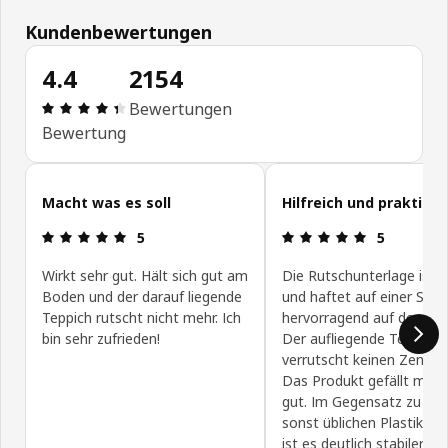
Kundenbewertungen
4.4
2154
Produktbewertung: 4.4 von 5 Sterne Alle Bewert
Bewertungen
Bewertung
Kundenbewertungen überspringen
Macht was es soll
Hilfreich und praktisch
Produktbewertung: 5 von 5 Sterne
Produktbewe
5
5
Wirkt sehr gut. Hält sich gut am
Die Rutschunterlage ist s
Boden und der darauf liegende
und haftet auf einer Seit
Teppich rutscht nicht mehr. Ich
hervorragend auf den Flie
bin sehr zufrieden!
Der aufliegende Teppich
verrutscht keinen Zentime
Das Produkt gefällt mir s
gut. Im Gegensatz zu de
sonst üblichen Plastikma
ist es deutlich stabiler