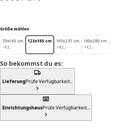
Größe wählen
70x140 cm
123x185 cm
165x235 cm
190x280 cm
€ 3,-
€ 2,-
€ 3,-
−
€
3
,
-
+
€
2
,
-
+
€
3
,
-
So bekommst du es:
Lieferung
Prüfe Verfügbarkeit...
Einrichtungshaus
Prüfe Verfügbarkeit...