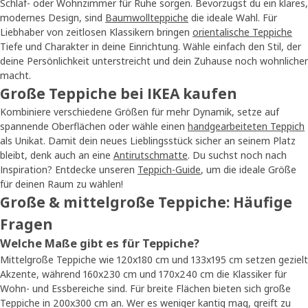
Schlaf- oder Wohnzimmer für Ruhe sorgen. Bevorzugst du ein klares,
modernes Design, sind
Baumwollteppiche
die ideale Wahl. Für
Liebhaber von zeitlosen Klassikern bringen
orientalische Teppiche
Tiefe und Charakter in deine Einrichtung. Wähle einfach den Stil, der
deine Persönlichkeit unterstreicht und dein Zuhause noch wohnlicher
macht.
Große Teppiche bei IKEA kaufen
Kombiniere verschiedene Größen für mehr Dynamik, setze auf
spannende Oberflächen oder wähle einen
handgearbeiteten Teppich
als Unikat. Damit dein neues Lieblingsstück sicher an seinem Platz
bleibt, denk auch an eine
Antirutschmatte
. Du suchst noch nach
Inspiration? Entdecke unseren
Teppich-Guide
, um die ideale Größe
für deinen Raum zu wählen!
Große & mittelgroße Teppiche: Häufige
Fragen
Welche Maße gibt es für Teppiche?
Mittelgroße Teppiche wie 120x180 cm und 133x195 cm setzen gezielt
Akzente, während 160x230 cm und 170x240 cm die Klassiker für
Wohn- und Essbereiche sind. Für breite Flächen bieten sich große
Teppiche in 200x300 cm an. Wer es weniger kantig mag, greift zu