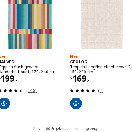
Neu
Neu
HALVED
GEOLOG
Teppich flach gewebt,
Teppich Langflor, elfenbeinweiß,
Handarbeit bunt, 170x240 cm
160x230 cm
Preis € 199,-
Preis € 169,-
199
169
€
€
,-
,-
Überprüfung: 4.5 aus 5 sterne. Bewertungen ins
Überprüfung: 5 
(246)
(1)
24 von 60 Ergebnissen sind angezeigt.