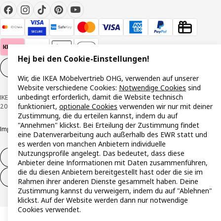
Hej bei den Cookie-Einstellungen!
Cookie-Einstellungen
DE
Wir, die IKEA Möbelvertrieb OHG, verwenden auf unserer
Website verschiedene Cookies:
Notwendige Cookies
sind
unbedingt erforderlich, damit die Website technisch
IKEA Österreich - Südring, 2334 Vösendorf © Inter IKEA Systems B.V. 1999-
funktioniert,
optionale Cookies
verwenden wir nur mit deiner
2026
Zustimmung, die du erteilen kannst, indem du auf
"Annehmen" klickst. Bei Erteilung der Zustimmung findet
Impressum
Datenschutzerklärung
Cookie Richtlinie
Responsible Disclosure
eine Datenverarbeitung auch außerhalb des EWR statt und
es werden von manchen Anbietern individuelle
Nutzungsprofile angelegt. Das bedeutet, dass diese
Widerruf / Rückgabe
Anbieter deine Informationen mit Daten zusammenführen,
die du diesen Anbietern bereitgestellt hast oder die sie im
Widerrufsrecht ausüben (Services)
Rahmen ihrer anderen Dienste gesammelt haben. Deine
Zustimmung kannst du verweigern, indem du auf "Ablehnen"
klickst. Auf der Website werden dann nur notwendige
Cookies verwendet.