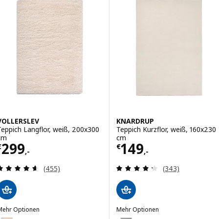
VOLLERSLEV
KNARDRUP
Teppich Langflor, weiß, 200x300
Teppich Kurzflor, weiß, 160x230
cm
cm
Preis € 299,-
Preis € 149,-
299
149
€
€
,-
,-
Überprüfung: 4.6 aus 5 sterne. Bewertungen ins
Überprüfung: 4.
(455)
(343)
Mehr Optionen
Mehr Optionen
OLLERSLEV
KNARDRUP