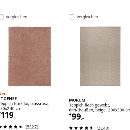
Zu den Ergebnissen springen
Liste der Ergebnisse
Vergleichen
Vergleichen
Neu
STOENSE
MORUM
Teppich Kurzflor, blassrosa,
Teppich flach gewebt,
170x240 cm
drin/draußen, beige, 200x300 c
Preis € 119,-
119
Preis € 99,-
99
€
€
,-
,-
Überprüfung: 4.6 aus 5 sterne. Bewertungen ins
(5927)
Überprüfung: 4.
(2243)