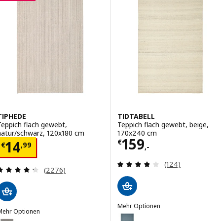
TIPHEDE
TIDTABELL
Teppich flach gewebt,
Teppich flach gewebt, beige,
natur/schwarz, 120x180 cm
170x240 cm
Preis € 159,-
159
Preis € 14,99
€
14
€
,
99
,-
Überprüfung: 3.
(124)
Überprüfung: 4.3 aus 5 sterne. Bewertungen ins
(2276)
Mehr Optionen
Mehr Optionen
TIDTABELL
Option: TIDTABELL, Teppich fla
IPHEDE