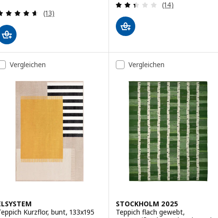
Überprüfung: 2.
(14)
Überprüfung: 4.6 aus 5 sterne. Bewertungen ins
(13)
Vergleichen
Vergleichen
ELSYSTEM
STOCKHOLM 2025
Teppich Kurzflor, bunt, 133x195
Teppich flach gewebt,