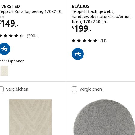
TVERSTED
BLÅLJUS
Teppich Kurzflor, beige, 170x240
Teppich flach gewebt,
cm
handgewebt natur/grau/braun
Preis € 149,-
149
Karo, 170x240 cm
€
,-
Preis € 199,-
199
€
,-
Überprüfung: 4.4 aus 5 sterne. Bewertungen ins
(390)
Überprüfung: 5 
(11)
Mehr Optionen
TVERSTED
ption: TVERSTED, Teppich Kurzflor, beige, 133x195 cm
Vergleichen
Vergleichen