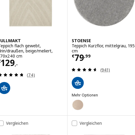
FULLMAKT
STOENSE
Teppich flach gewebt,
Teppich Kurzflor, mittelgrau, 195
drin/draußen, beige/meliert,
cm
Preis € 79,99
79
170x240 cm
€
,
99
Preis € 129,-
129
€
,-
Überprüfung: 4.
(941)
Überprüfung: 4.7 aus 5 sterne. Bewertungen ins
(74)
Mehr Optionen
STOENSE
Option: STOENSE, Teppich Kurzfl
Option: STOENSE, Teppich Kurzfl
Vergleichen
Vergleichen