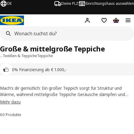
DE
Deine PLZ
Einrichtungshaus auswählen
Hej!
Jetzt anmelden.
Einkaufsliste
Warenko
Große & mittelgroße Teppiche
…
Textilien & Teppiche
Teppiche
0% Finanzierung ab € 1.000,-
Mach’s dir gemütlich: Ein großer Teppich sorgt für Struktur und
Wärme, während mittelgroße Teppiche Geräusche dämpfen und
Akzente setzen. Schau dir jetzt unsere Auswahl an und entdecke die
Mehr dazu
Variante, die perfekt zu dir passt!
60 Produkte
Sortieren und Filtern