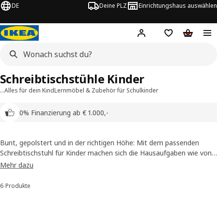
DE
Deine PLZ
Einrichtungshaus auswählen
Hej!
Jetzt anmelden.
Einkaufsliste
Warenko
Schreibtischstühle Kinder
…
Alles für dein Kind
Lernmöbel & Zubehör für Schulkinder
0% Finanzierung ab € 1.000,-
Bunt, gepolstert und in der richtigen Höhe: Mit dem passenden
Schreibtischstuhl für Kinder machen sich die Hausaufgaben wie von
selbst. Entdecke unsere Auswahl an ergonomischen
Mehr dazu
Kinderschreibtischstühlen!
6 Produkte
Sortieren und Filtern