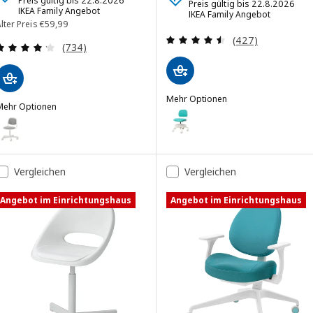
Preis gültig bis 22.8.2026
Preis gültig bis 22.8.2026
IKEA Family Angebot
IKEA Family Angebot
Alter Preis € 59,99
lter Preis
€
59
,
99
Überprüfung: 4.
(427)
Überprüfung: 4.2 aus 5 sterne. Bewertungen ins
(734)
Mehr Optionen
Mehr Optionen
VIMUND
Option: VIMUND, Schreibtischstuh
RFJÄLL
ption: ÖRFJÄLL, Schreibtischstuhl für Kinder, weiß/Vissle hellgrau
ption: ÖRFJÄLL, Schreibtischstuhl für Kinder, weiß/Vissle rosa
Vergleichen
Vergleichen
Angebot im Einrichtungshaus
Angebot im Einrichtungshaus