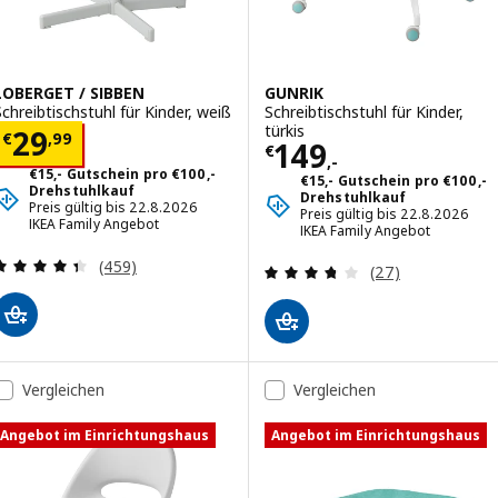
LOBERGET / SIBBEN
GUNRIK
Schreibtischstuhl für Kinder, weiß
Schreibtischstuhl für Kinder,
türkis
Preis € 29,99
29
€
,
99
Preis € 149,-
149
€
,-
€15,- Gutschein pro €100,-
€15,- Gutschein pro €100,-
Drehstuhlkauf
Drehstuhlkauf
Preis gültig bis 22.8.2026
Preis gültig bis 22.8.2026
IKEA Family Angebot
IKEA Family Angebot
Überprüfung: 4.4 aus 5 sterne. Bewertungen ins
(459)
Überprüfung: 3.
(27)
Vergleichen
Vergleichen
Angebot im Einrichtungshaus
Angebot im Einrichtungshaus