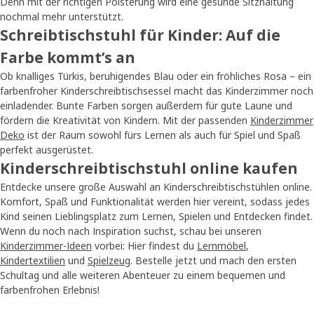
Denn mit der richtigen Polsterung wird eine gesunde Sitzhaltung
nochmal mehr unterstützt.
Schreibtischstuhl für Kinder: Auf die
Farbe kommt’s an
Ob knalliges Türkis, beruhigendes Blau oder ein fröhliches Rosa – ein
farbenfroher Kinderschreibtischsessel macht das Kinderzimmer noch
einladender. Bunte Farben sorgen außerdem für gute Laune und
fördern die Kreativität von Kindern. Mit der passenden
Kinderzimmer
Deko
ist der Raum sowohl fürs Lernen als auch für Spiel und Spaß
perfekt ausgerüstet.
Kinderschreibtischstuhl online kaufen
Entdecke unsere große Auswahl an Kinderschreibtischstühlen online.
Komfort, Spaß und Funktionalität werden hier vereint, sodass jedes
Kind seinen Lieblingsplatz zum Lernen, Spielen und Entdecken findet.
Wenn du noch nach Inspiration suchst, schau bei unseren
Kinderzimmer-Ideen
vorbei: Hier findest du
Lernmöbel
,
Kindertextilien
und
Spielzeug
. Bestelle jetzt und mach den ersten
Schultag und alle weiteren Abenteuer zu einem bequemen und
farbenfrohen Erlebnis!