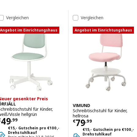
Zu den Ergebnissen springen
Liste der Ergebnisse
Vergleichen
Vergleichen
Angebot im Einrichtungshaus
Angebot im Einrichtungshaus
Neuer gesenkter Preis
ÖRFJÄLL
VIMUND
Schreibtischstuhl für Kinder,
Schreibtischstuhl für Kinder,
weiß/Vissle hellgrün
hellrosa
Preis € 49,99
49
Preis € 79,99
79
€
,
99
€
,
99
€15,- Gutschein pro €100,-
€15,- Gutschein pro €100,-
Drehstuhlkauf
Drehstuhlkauf