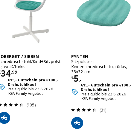
LOBERGET / SIBBEN
PYNTEN
Schreibtischstuhl/Kind+Sitzpolst
Sitzpolster f
er, weiß/türkis
Kinderschreibtischstu, türkis,
Preis € 34,99
34
33x32 cm
€
,
99
Preis € 5,-
5
€
,-
€15,- Gutschein pro €100,-
Drehstuhlkauf
€15,- Gutschein pro €100,-
Preis gültig bis 22.8.2026
Drehstuhlkauf
IKEA Family Angebot
Preis gültig bis 22.8.2026
IKEA Family Angebot
Überprüfung: 4.4 aus 5 sterne. Bewertungen ins
(105)
Überprüfung: 4.
(31)