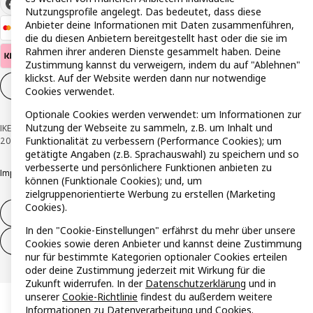
Nutzungsprofile angelegt. Das bedeutet, dass diese
Anbieter deine Informationen mit Daten zusammenführen,
die du diesen Anbietern bereitgestellt hast oder die sie im
Rahmen ihrer anderen Dienste gesammelt haben. Deine
Zustimmung kannst du verweigern, indem du auf "Ablehnen"
klickst. Auf der Website werden dann nur notwendige
Cookie-Einstellungen
DE
Cookies verwendet.
Optionale Cookies werden verwendet: um Informationen zur
Nutzung der Webseite zu sammeln, z.B. um Inhalt und
IKEA Österreich - Südring, 2334 Vösendorf © Inter IKEA Systems B.V. 1999-
Funktionalität zu verbessern (Performance Cookies); um
2026
getätigte Angaben (z.B. Sprachauswahl) zu speichern und so
verbesserte und persönlichere Funktionen anbieten zu
Impressum
Datenschutzerklärung
Cookie Richtlinie
Responsible Disclosure
können (Funktionale Cookies); und, um
zielgruppenorientierte Werbung zu erstellen (Marketing
Cookies).
Widerruf / Rückgabe
In den "Cookie-Einstellungen" erfährst du mehr über unsere
Widerrufsrecht ausüben (Services)
Cookies sowie deren Anbieter und kannst deine Zustimmung
nur für bestimmte Kategorien optionaler Cookies erteilen
oder deine Zustimmung jederzeit mit Wirkung für die
Zukunft widerrufen. In der
Datenschutzerklärung
und in
unserer
Cookie-Richtlinie
findest du außerdem weitere
Informationen zu Datenverarbeitung und Cookies.