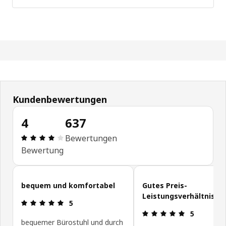
Kundenbewertungen
4
637
Produktbewertung: 4 von 5 Sterne Alle Bewertu
Bewertungen
Bewertung
Kundenbewertungen überspringen
bequem und komfortabel
Gutes Preis-
Leistungsverhältnis
Produktbewertung: 5 von 5 Sterne
5
Produktbewe
5
bequemer Bürostuhl und durch