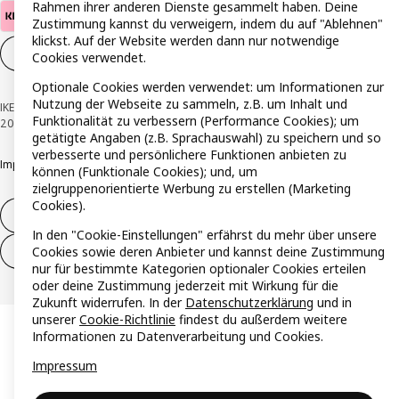
Rahmen ihrer anderen Dienste gesammelt haben. Deine
Zustimmung kannst du verweigern, indem du auf "Ablehnen"
klickst. Auf der Website werden dann nur notwendige
Cookie-Einstellungen
DE
Cookies verwendet.
Optionale Cookies werden verwendet: um Informationen zur
Nutzung der Webseite zu sammeln, z.B. um Inhalt und
IKEA Österreich - Südring, 2334 Vösendorf © Inter IKEA Systems B.V. 1999-
Funktionalität zu verbessern (Performance Cookies); um
2026
getätigte Angaben (z.B. Sprachauswahl) zu speichern und so
verbesserte und persönlichere Funktionen anbieten zu
Impressum
Datenschutzerklärung
Cookie Richtlinie
Responsible Disclosure
können (Funktionale Cookies); und, um
zielgruppenorientierte Werbung zu erstellen (Marketing
Cookies).
Widerruf / Rückgabe
In den "Cookie-Einstellungen" erfährst du mehr über unsere
Cookies sowie deren Anbieter und kannst deine Zustimmung
Widerrufsrecht ausüben (Services)
nur für bestimmte Kategorien optionaler Cookies erteilen
oder deine Zustimmung jederzeit mit Wirkung für die
Zukunft widerrufen. In der
Datenschutzerklärung
und in
unserer
Cookie-Richtlinie
findest du außerdem weitere
Informationen zu Datenverarbeitung und Cookies.
Impressum