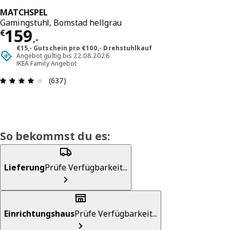
MATCHSPEL
Gamingstuhl, Bomstad hellgrau
Preis € 159,-
159
€
,
-
€15,- Gutschein pro €100,- Drehstuhlkauf
Angebot gültig bis 22.08.2026
IKEA Family Angebot
Produktbewertung: 4 von 5 Sterne Alle Bewertu
(637)
So bekommst du es:
Lieferung
Prüfe Verfügbarkeit...
Einrichtungshaus
Prüfe Verfügbarkeit...