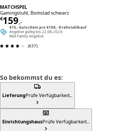
MATCHSPEL
Gamingstuhl, Bomstad schwarz
Preis € 159,-
159
€
,
-
€15,- Gutschein pro €100,- Drehstuhlkauf
Angebot gültig bis 22.08.2026
IKEA Family Angebot
Produktbewertung: 4 von 5 Sterne Alle Bewertu
(637)
So bekommst du es:
Lieferung
Prüfe Verfügbarkeit...
Einrichtungshaus
Prüfe Verfügbarkeit...