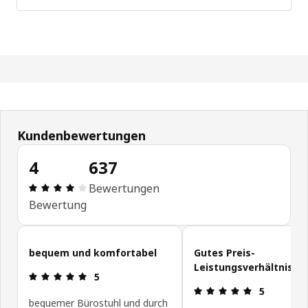
Kundenbewertungen
4
637
Produktbewertung: 4 von 5 Sterne Alle Bewertu
Bewertungen
Bewertung
Kundenbewertungen überspringen
bequem und komfortabel
Gutes Preis-
Leistungsverhältnis
Produktbewertung: 5 von 5 Sterne
5
Produktbewe
5
bequemer Bürostuhl und durch