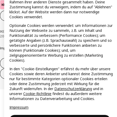
Rahmen ihrer anderen Dienste gesammelt haben. Deine
Zustimmung kannst du verweigern, indem du auf "Ablehnen"
klickst. Auf der Website werden dann nur notwendige
Cookie-Einstellungen
DE
Cookies verwendet.
Optionale Cookies werden verwendet: um Informationen zur
Nutzung der Webseite zu sammeln, z.B. um Inhalt und
IKEA Österreich - Südring, 2334 Vösendorf © Inter IKEA Systems B.V. 1999-
Funktionalität zu verbessern (Performance Cookies); um
2026
getätigte Angaben (z.B. Sprachauswahl) zu speichern und so
verbesserte und persönlichere Funktionen anbieten zu
Impressum
Datenschutzerklärung
Cookie Richtlinie
Responsible Disclosure
können (Funktionale Cookies); und, um
zielgruppenorientierte Werbung zu erstellen (Marketing
Cookies).
Widerruf / Rückgabe
In den "Cookie-Einstellungen" erfährst du mehr über unsere
Cookies sowie deren Anbieter und kannst deine Zustimmung
Widerrufsrecht ausüben (Services)
nur für bestimmte Kategorien optionaler Cookies erteilen
oder deine Zustimmung jederzeit mit Wirkung für die
Zukunft widerrufen. In der
Datenschutzerklärung
und in
unserer
Cookie-Richtlinie
findest du außerdem weitere
Informationen zu Datenverarbeitung und Cookies.
Impressum