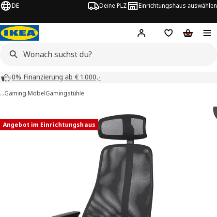
DE
Deine PLZ
Einrichtungshaus auswählen
Hej!
Jetzt anmelden.
Einkaufsliste
Warenko
0% Finanzierung ab € 1.000,-
…
Gaming Möbel
Gamingstühle
 MATCHSPEL -Bilder
tinformation
Angebot im Einrichtungshaus