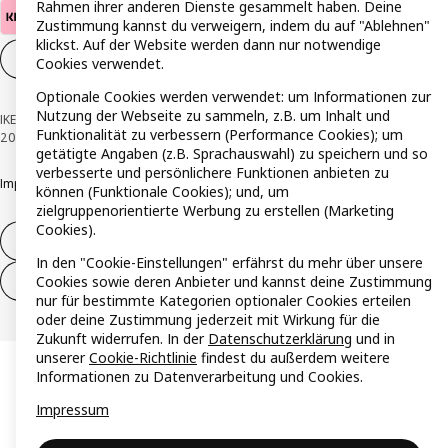
Rahmen ihrer anderen Dienste gesammelt haben. Deine
Zustimmung kannst du verweigern, indem du auf "Ablehnen"
klickst. Auf der Website werden dann nur notwendige
Cookie-Einstellungen
DE
Cookies verwendet.
Optionale Cookies werden verwendet: um Informationen zur
Nutzung der Webseite zu sammeln, z.B. um Inhalt und
IKEA Österreich - Südring, 2334 Vösendorf © Inter IKEA Systems B.V. 1999-
Funktionalität zu verbessern (Performance Cookies); um
2026
getätigte Angaben (z.B. Sprachauswahl) zu speichern und so
verbesserte und persönlichere Funktionen anbieten zu
Impressum
Datenschutzerklärung
Cookie Richtlinie
Responsible Disclosure
können (Funktionale Cookies); und, um
zielgruppenorientierte Werbung zu erstellen (Marketing
Cookies).
Widerruf / Rückgabe
In den "Cookie-Einstellungen" erfährst du mehr über unsere
Cookies sowie deren Anbieter und kannst deine Zustimmung
Widerrufsrecht ausüben (Services)
nur für bestimmte Kategorien optionaler Cookies erteilen
oder deine Zustimmung jederzeit mit Wirkung für die
Zukunft widerrufen. In der
Datenschutzerklärung
und in
unserer
Cookie-Richtlinie
findest du außerdem weitere
Informationen zu Datenverarbeitung und Cookies.
Impressum