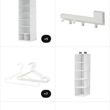
+5
+7