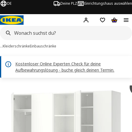
DE
Deine PLZ
Einrichtungshaus auswählen
Hej!
Jetzt anmelden.
Einkaufsliste
Warenko
…
Kleiderschränke
Einbauschränke
Kostenloser Online Experten Check für deine
Aufbewahrungslösung - buche gleich deinen Termin.
ASTARE -Bilder
tinformation