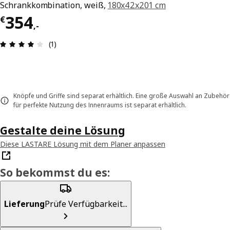
Schrankkombination, weiß,
180x42x201 cm
Preis € 354,-
354
€
,
-
Produktbewertung: 4 von 5 Sterne Alle Bewertu
(1)
Knöpfe und Griffe sind separat erhältlich. Eine große Auswahl an Zubehör
für perfekte Nutzung des Innenraums ist separat erhältlich.
Gestalte deine Lösung
Diese LASTARE Lösung mit dem Planer anpassen
So bekommst du es:
Lieferung
Prüfe Verfügbarkeit...