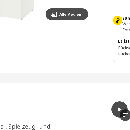
Alle Medien
Sam
Wer
Ent
Es is
Rückse
Rücke
play
LASTA
Im
s-, Spielzeug- und