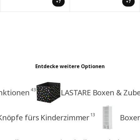
+7
+7
Entdecke weitere Optionen
43
nktionen
LASTARE Boxen & Zube
13
Knöpfe fürs Kinderzimmer
Boxen