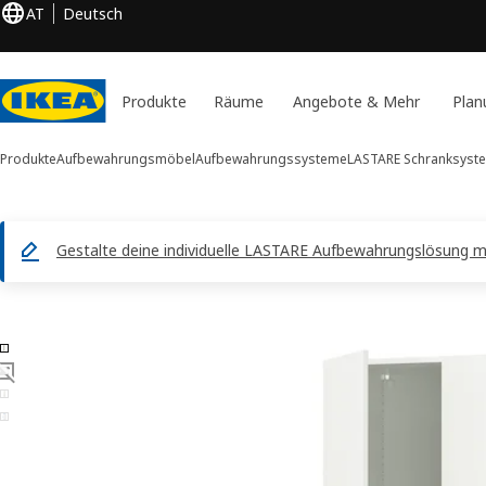
AT
Deutsch
Produkte
Räume
Angebote & Mehr
Plan
Produkte
Aufbewahrungsmöbel
Aufbewahrungssysteme
LASTARE Schranksyst
Gestalte deine individuelle LASTARE Aufbewahrungslösung m
4 LASTARE -Bilder
duktinformation