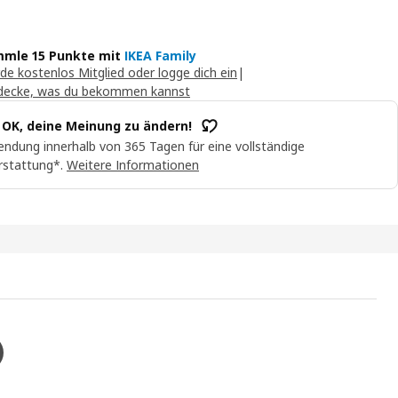
mle 15 Punkte mit
IKEA Family
de kostenlos Mitglied oder logge dich ein
|
decke, was du bekommen kannst
t OK, deine Meinung zu ändern!
ndung innerhalb von 365 Tagen für eine vollständige
rstattung*.
Weitere Informationen
RE Korpus mit Türen, weiß, 80x42x200 cm
 Video wird ein Produkt namens LASTARE vorgestellt. Er verfügt übe