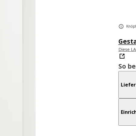
Knöpf
Gest
Diese L
So b
Liefe
Einri