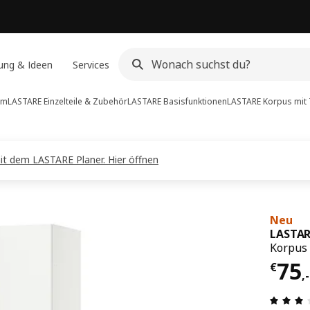
ung & Ideen
Services
em
LASTARE Einzelteile & Zubehör
LASTARE Basisfunktionen
LASTARE
Korpus mit 
it dem LASTARE Planer. Hier öffnen
Neu
LASTAR
Korpus 
Prei
75
€
,
-