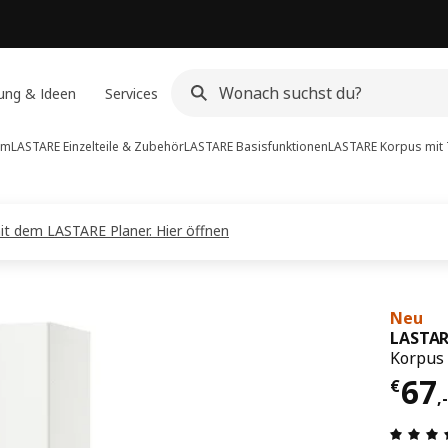
ung & Ideen
Services
em
LASTARE Einzelteile & Zubehör
LASTARE Basisfunktionen
LASTARE
Korpus mit 
it dem LASTARE Planer. Hier öffnen
Neu
LASTAR
Korpus 
Prei
67
€
,
-