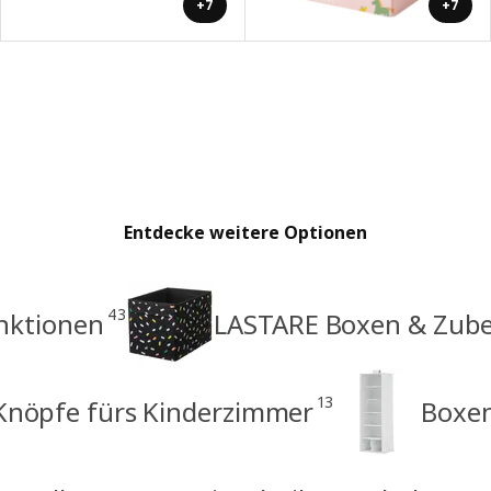
+7
+7
Entdecke weitere Optionen
43
nktionen
LASTARE Boxen & Zube
13
Knöpfe fürs Kinderzimmer
Boxen