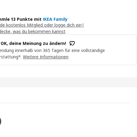
mle 13 Punkte mit
IKEA Family
de kostenlos Mitglied oder logge dich ein
|
decke, was du bekommen kannst
t OK, deine Meinung zu ändern!
ndung innerhalb von 365 Tagen für eine vollständige
rstattung*.
Weitere Informationen
RE Korpus mit Türen, weiß, 60x42x200 cm
s Video zeigt ein Produkt namens LASTARE , das ein Rahmen mit Türe