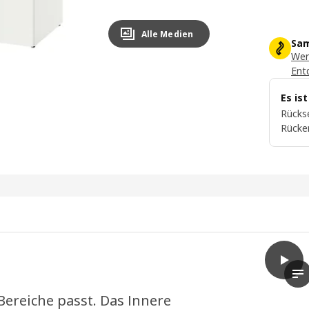
Alle Medien
Sam
Wer
Ent
Es is
Rückse
Rücke
play
LASTA
Da
Bereiche passt. Das Innere