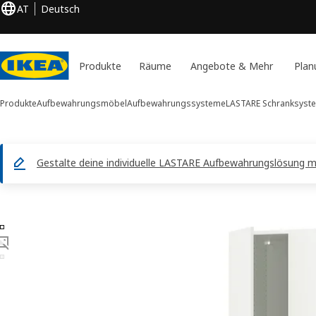
AT
Deutsch
Produkte
Räume
Angebote & Mehr
Plan
Produkte
Aufbewahrungsmöbel
Aufbewahrungssysteme
LASTARE Schranksyst
Gestalte deine individuelle LASTARE Aufbewahrungslösung m
3 LASTARE -Bilder
duktinformation