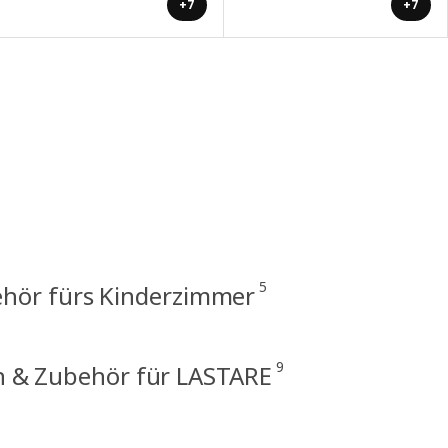
+7
+7
5
hör fürs Kinderzimmer
9
 & Zubehör für LASTARE