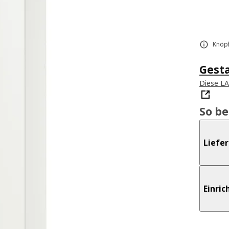
Knöpf
Gest
Diese L
So b
Liefe
Einri