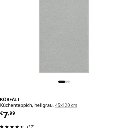
KÖRFÄLT
Küchenteppich, hellgrau,
45x120 cm
Preis € 7,99
7
€
,
99
Produktbewertung: 4.4 von 5 Sterne Alle Bewer
(37)