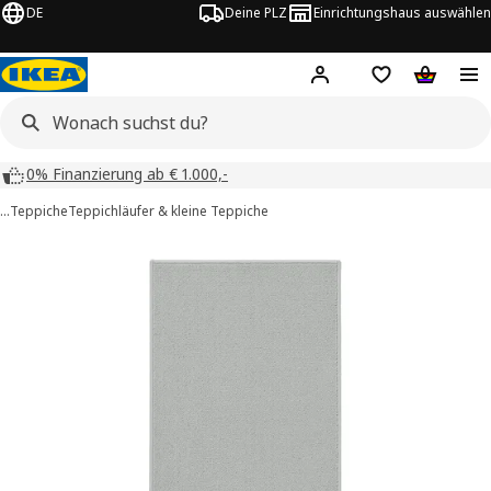
DE
Deine PLZ
Einrichtungshaus auswählen
Hej!
Jetzt anmelden.
Einkaufsliste
Warenko
0% Finanzierung ab € 1.000,-
…
Teppiche
Teppichläufer & kleine Teppiche
KÖRFÄLT -Bilder
tinformation