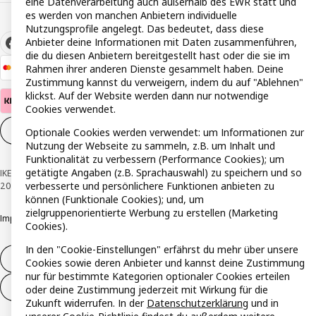
eine Datenverarbeitung auch außerhalb des EWR statt und
es werden von manchen Anbietern individuelle
Nutzungsprofile angelegt. Das bedeutet, dass diese
Anbieter deine Informationen mit Daten zusammenführen,
die du diesen Anbietern bereitgestellt hast oder die sie im
Rahmen ihrer anderen Dienste gesammelt haben. Deine
Zustimmung kannst du verweigern, indem du auf "Ablehnen"
klickst. Auf der Website werden dann nur notwendige
Cookies verwendet.
Cookie-Einstellungen
DE
Optionale Cookies werden verwendet: um Informationen zur
Nutzung der Webseite zu sammeln, z.B. um Inhalt und
Funktionalität zu verbessern (Performance Cookies); um
getätigte Angaben (z.B. Sprachauswahl) zu speichern und so
IKEA Österreich - Südring, 2334 Vösendorf © Inter IKEA Systems B.V. 1999-
verbesserte und persönlichere Funktionen anbieten zu
2026
können (Funktionale Cookies); und, um
zielgruppenorientierte Werbung zu erstellen (Marketing
Impressum
Datenschutzerklärung
Cookie Richtlinie
Responsible Disclosure
Cookies).
In den "Cookie-Einstellungen" erfährst du mehr über unsere
Widerruf / Rückgabe
Cookies sowie deren Anbieter und kannst deine Zustimmung
nur für bestimmte Kategorien optionaler Cookies erteilen
Widerrufsrecht ausüben (Services)
oder deine Zustimmung jederzeit mit Wirkung für die
Zukunft widerrufen. In der
Datenschutzerklärung
und in