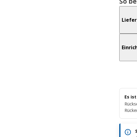
So b
Liefe
Einri
Es is
Rückse
Rücke