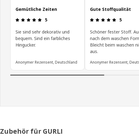
Gemütliche Zeiten
Gute Stoffqualität
Produktbewertung: 5 von 5 Sterne
Produktbew
5
5
Sie sind sehr dekorativ und
Schöner fester Stoff. A
bequem. Sind ein farbliches
nach dem waschen Form
Hingucker.
Bleicht beim waschen ni
aus.
Anonymer Rezensent, Deutschland
Anonymer Rezensent, Deut
Zubehör für GURLI