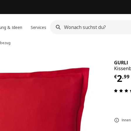
ung & Ideen
Services
nbezug
GURLI
Kissenb
Prei
2
€
,
99
Innen