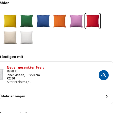
ählen
ständigen mit
Neuer gesenkter Preis
INNER
Innenkissen, 50x50 cm
In de
Preis € 2,50
€
2
,
50
Alter Preis: €3,50
Mehr anzeigen