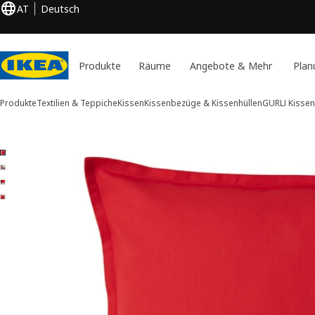
AT
Deutsch
Produkte
Räume
Angebote & Mehr
Plan
Produkte
Textilien & Teppiche
Kissen
Kissenbezüge & Kissenhüllen
GURLI
Kisse
4 GURLI -Bilder
duktinformation