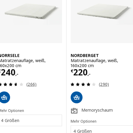
NORRSELE
NORDBERGET
Matratzenauflage, weiß,
Matratzenauflage, weiß,
160x200 cm
160x200 cm
Preis € 240,-
Preis € 220,-
240
220
€
€
,-
,-
Überprüfung: 3.6 aus 5 sterne. Bewertungen ins
Überprüfung: 3.
(266)
(290)
Memoryschaum
Mehr Optionen
4 Größen
Mehr Optionen
4 Größen