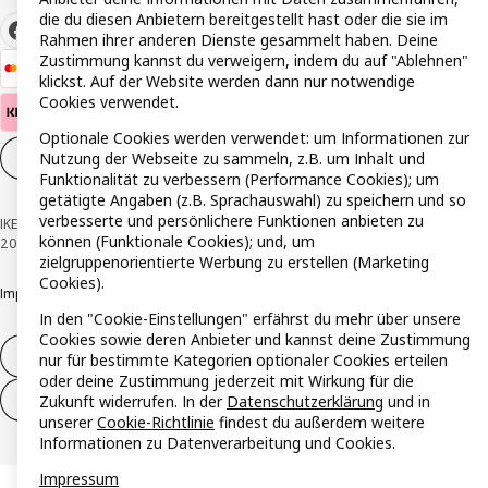
die du diesen Anbietern bereitgestellt hast oder die sie im
Rahmen ihrer anderen Dienste gesammelt haben. Deine
Zustimmung kannst du verweigern, indem du auf "Ablehnen"
klickst. Auf der Website werden dann nur notwendige
Cookies verwendet.
Optionale Cookies werden verwendet: um Informationen zur
Nutzung der Webseite zu sammeln, z.B. um Inhalt und
Cookie-Einstellungen
DE
Funktionalität zu verbessern (Performance Cookies); um
getätigte Angaben (z.B. Sprachauswahl) zu speichern und so
verbesserte und persönlichere Funktionen anbieten zu
IKEA Österreich - Südring, 2334 Vösendorf © Inter IKEA Systems B.V. 1999-
können (Funktionale Cookies); und, um
2026
zielgruppenorientierte Werbung zu erstellen (Marketing
Cookies).
Impressum
Datenschutzerklärung
Cookie Richtlinie
Responsible Disclosure
In den "Cookie-Einstellungen" erfährst du mehr über unsere
Cookies sowie deren Anbieter und kannst deine Zustimmung
Widerruf / Rückgabe
nur für bestimmte Kategorien optionaler Cookies erteilen
oder deine Zustimmung jederzeit mit Wirkung für die
Widerrufsrecht ausüben (Services)
Zukunft widerrufen. In der
Datenschutzerklärung
und in
unserer
Cookie-Richtlinie
findest du außerdem weitere
Informationen zu Datenverarbeitung und Cookies.
Impressum