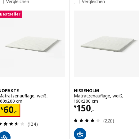
Vergleichen
Vergleichen
Bestseller
NOPAKTE
NISSEHOLM
Matratzenauflage, weiß,
Matratzenauflage, weiß,
160x200 cm
160x200 cm
Preis € 150,-
150
Preis € 60,-
€
60
€
,-
,-
Überprüfung: 3.
(270)
Überprüfung: 3.5 aus 5 sterne. Bewertungen ins
(124)