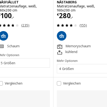
NÄSFJÄLLET
NÄSTABERG
Matratzenauflage, weiß,
Matratzenauflage, weiß,
160x200 cm
160x200 cm
Preis € 100,-
Preis € 280,-
100
280
€
€
,-
,-
Überprüfung: 3.7 aus 5 sterne. Bewertungen ins
Überprüfung: 3.
(235)
(155)
Schaum
Memoryschaum
kühlend
Mehr Optionen
Mehr Optionen
5 Größen
4 Größen
Vergleichen
Vergleichen