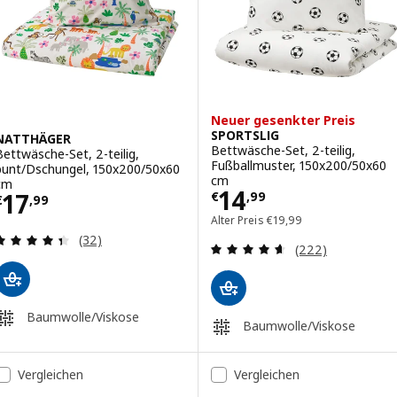
Neuer gesenkter Preis
SPORTSLIG
NATTHÄGER
Bettwäsche-Set, 2-teilig,
Bettwäsche-Set, 2-teilig,
Fußballmuster, 150x200/50x60
bunt/Dschungel, 150x200/50x60
cm
cm
Preis € 14,99
14
Preis € 17,99
17
€
,
99
€
,
99
Alter Preis € 19,99
Alter Preis
€
19
,
99
Überprüfung: 4.4 aus 5 sterne. Bewertungen ins
(32)
Überprüfung: 4.
(222)
Baumwolle/Viskose
Baumwolle/Viskose
Vergleichen
Vergleichen