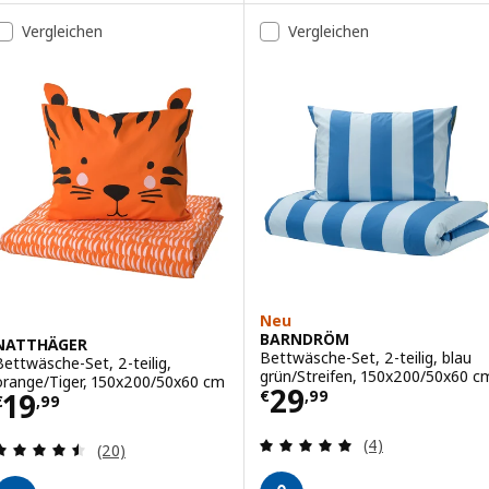
Vergleichen
Vergleichen
Neu
BARNDRÖM
NATTHÄGER
Bettwäsche-Set, 2-teilig, blau
Bettwäsche-Set, 2-teilig,
grün/Streifen, 150x200/50x60 c
orange/Tiger, 150x200/50x60 cm
Preis € 29,99
29
Preis € 19,99
19
€
,
99
€
,
99
Überprüfung: 5 
(4)
Überprüfung: 4.5 aus 5 sterne. Bewertungen ins
(20)