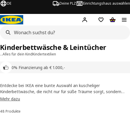
DE
Deine PLZ
Einrichtungshaus auswählen
Hej!
Jetzt anmelden.
Einkaufsliste
Warenko
Kinderbettwäsche & Leintücher
…
Alles für dein Kind
Kindertextilien
0% Finanzierung ab € 1.000,-
Entdecke bei IKEA eine bunte Auswahl an kuscheliger
Kinderbettwäsche, die nicht nur für süße Träume sorgt, sondern
auch perfekt auf empfindliche Kinderhaut abgestimmt ist. Sieh gleich
Mehr dazu
nach!
48 Produkte
Sortieren und Filtern