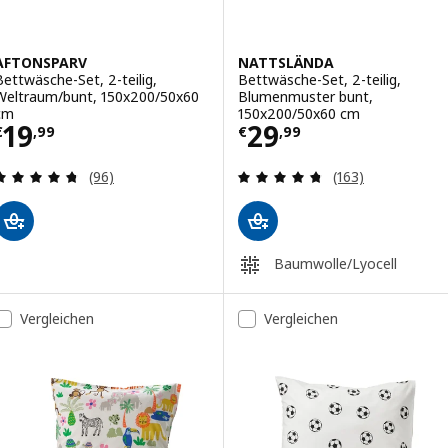
AFTONSPARV
NATTSLÄNDA
Bettwäsche-Set, 2-teilig,
Bettwäsche-Set, 2-teilig,
Weltraum/bunt, 150x200/50x60
Blumenmuster bunt,
cm
150x200/50x60 cm
Preis € 19,99
Preis € 29,99
19
29
€
,
99
€
,
99
Überprüfung: 4.7 aus 5 sterne. Bewertungen ins
Überprüfung: 4.
(96)
(163)
Baumwolle/Lyocell
Vergleichen
Vergleichen