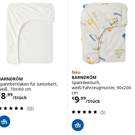
Neu
BARNDRÖM
BARNDRÖM
Spannleintuch,
Spannbettlaken für Juniorbett,
weiß/Fahrzeugmuster, 90x200
weiß, 70x160 cm
Preis € 8,99/Stück
cm
8
€
,
99
Preis € 9,99/St
9
/Stück
€
,
99
/Stück
Überprüfung: 4.7 aus 5 sterne. Bewertungen ins
(10)
Überprüfung: 4.
(5)