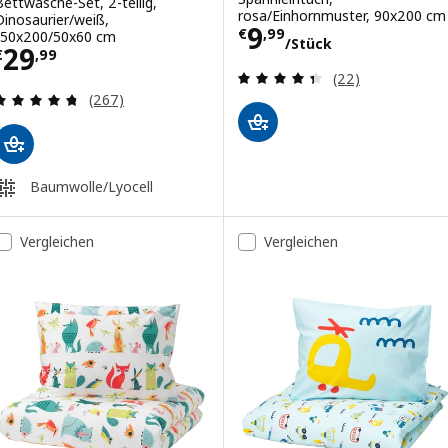
Bettwäsche-Set, 2-teilig,
rosa/Einhornmuster, 90x200 cm
Dinosaurier/weiß,
Preis € 9,99/St
9
€
,
99
150x200/50x60 cm
/Stück
Preis € 29,99
29
€
,
99
Überprüfung: 4.
(22)
Überprüfung: 4.7 aus 5 sterne. Bewertungen ins
(267)
Baumwolle/Lyocell
Vergleichen
Vergleichen