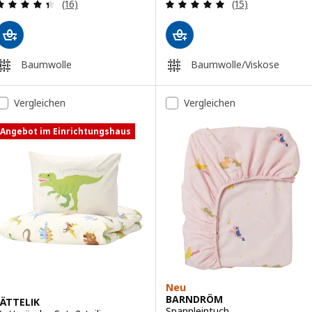
Überprüfung: 4.4 aus 5 sterne. Bewertungen ins
Überprüfung: 4.
(16)
(15)
Baumwolle
Baumwolle/Viskose
Vergleichen
Vergleichen
Angebot im Einrichtungshaus
Neu
BARNDRÖM
JÄTTELIK
Spannleintuch,