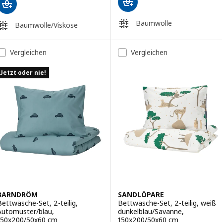
Baumwolle
Baumwolle/Viskose
Vergleichen
Vergleichen
Jetzt oder nie!
BARNDRÖM
SANDLÖPARE
Bettwäsche-Set, 2-teilig,
Bettwäsche-Set, 2-teilig, weiß
Automuster/blau,
dunkelblau/Savanne,
150x200/50x60 cm
150x200/50x60 cm