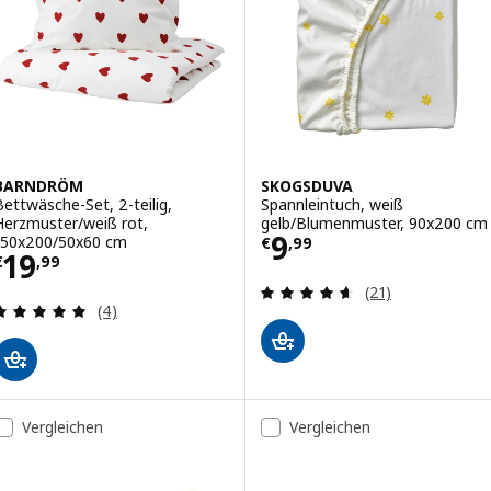
BARNDRÖM
SKOGSDUVA
Bettwäsche-Set, 2-teilig,
Spannleintuch, weiß
Herzmuster/weiß rot,
gelb/Blumenmuster, 90x200 cm
Preis € 9,99
9
150x200/50x60 cm
€
,
99
Preis € 19,99
19
€
,
99
Überprüfung: 4.
(21)
Überprüfung: 5 aus 5 sterne. Bewertungen insge
(4)
Vergleichen
Vergleichen