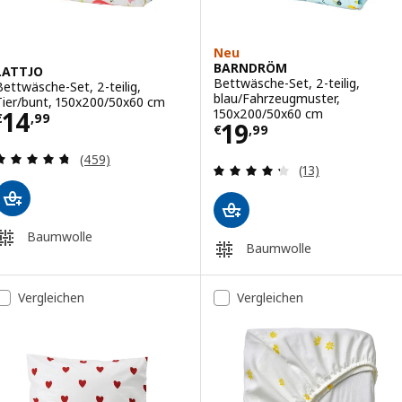
Neu
BARNDRÖM
LATTJO
Bettwäsche-Set, 2-teilig,
Bettwäsche-Set, 2-teilig,
blau/Fahrzeugmuster,
Tier/bunt, 150x200/50x60 cm
Preis € 14,99
150x200/50x60 cm
14
€
,
99
Preis € 19,99
19
€
,
99
Überprüfung: 4.7 aus 5 sterne. Bewertungen ins
(459)
Überprüfung: 4.
(13)
Baumwolle
Baumwolle
Vergleichen
Vergleichen