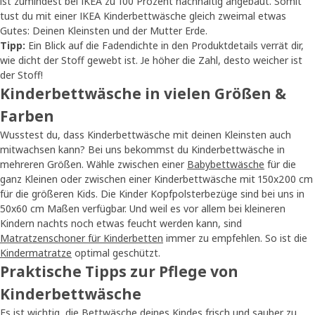
ist zumindest bei IKEA zu 100 Prozent nachhaltig angebaut. Somit
tust du mit einer IKEA Kinderbettwäsche gleich zweimal etwas
Gutes: Deinen Kleinsten und der Mutter Erde.
Tipp:
Ein Blick auf die Fadendichte in den Produktdetails verrät dir,
wie dicht der Stoff gewebt ist. Je höher die Zahl, desto weicher ist
der Stoff!
Kinderbettwäsche in vielen Größen &
Farben
Wusstest du, dass Kinderbettwäsche mit deinen Kleinsten auch
mitwachsen kann? Bei uns bekommst du Kinderbettwäsche in
mehreren Größen. Wähle zwischen einer
Babybettwäsche
für die
ganz Kleinen oder zwischen einer Kinderbettwäsche mit 150x200 cm
für die größeren Kids. Die Kinder Kopfpolsterbezüge sind bei uns in
50x60 cm Maßen verfügbar. Und weil es vor allem bei kleineren
Kindern nachts noch etwas feucht werden kann, sind
Matratzenschoner für Kinderbetten
immer zu empfehlen. So ist die
Kindermatratze
optimal geschützt.
Praktische Tipps zur Pflege von
Kinderbettwäsche
Es ist wichtig, die Bettwäsche deines Kindes frisch und sauber zu