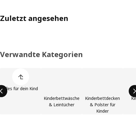
Zuletzt angesehen
Verwandte Kategorien
Produktliste überspringen
Alles für dein Kind
Kinderbettwäsche
Kinderbettdecken
Ki
& Leintücher
& Polster für
Kinder