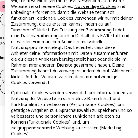
Wir, die IKEA Möbelvertrieb OHG, verwenden auf unserer
Website verschiedene Cookies:
Notwendige Cookies
sind
unbedingt erforderlich, damit die Website technisch
funktioniert,
optionale Cookies
verwenden wir nur mit deiner
Cookie-Einstellungen
DE
Zustimmung, die du erteilen kannst, indem du auf
"Annehmen" klickst. Bei Erteilung der Zustimmung findet
eine Datenverarbeitung auch außerhalb des EWR statt und
IKEA Österreich - Südring, 2334 Vösendorf © Inter IKEA Systems B.V. 1999-
es werden von manchen Anbietern individuelle
2026
Nutzungsprofile angelegt. Das bedeutet, dass diese
Anbieter deine Informationen mit Daten zusammenführen,
Impressum
Datenschutzerklärung
Cookie Richtlinie
Responsible Disclosure
die du diesen Anbietern bereitgestellt hast oder die sie im
Rahmen ihrer anderen Dienste gesammelt haben. Deine
Zustimmung kannst du verweigern, indem du auf "Ablehnen"
Widerruf / Rückgabe
klickst. Auf der Website werden dann nur notwendige
Cookies verwendet.
Widerrufsrecht ausüben (Services)
Optionale Cookies werden verwendet: um Informationen zur
Nutzung der Webseite zu sammeln, z.B. um Inhalt und
Funktionalität zu verbessern (Performance Cookies); um
getätigte Angaben (z.B. Sprachauswahl) zu speichern und so
verbesserte und persönlichere Funktionen anbieten zu
können (Funktionale Cookies); und, um
zielgruppenorientierte Werbung zu erstellen (Marketing
Cookies).