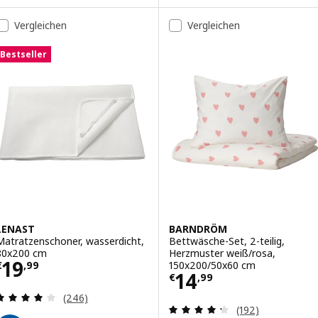
Vergleichen
Vergleichen
Bestseller
LENAST
BARNDRÖM
Matratzenschoner, wasserdicht,
Bettwäsche-Set, 2-teilig,
80x200 cm
Herzmuster weiß/rosa,
Preis € 19,99
19
150x200/50x60 cm
€
,
99
Preis € 14,99
14
€
,
99
Überprüfung: 4.1 aus 5 sterne. Bewertungen ins
(246)
Überprüfung: 4.
(192)