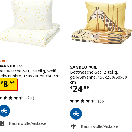
Neu
BARNDRÖM
SANDLÖPARE
Bettwäsche-Set, 2-teilig, weiß
Bettwäsche-Set, 2-teilig,
gelb/Punkte, 150x200/50x60 cm
gelb/Savanne, 150x200/50x60
Preis € 8,99
8
cm
€
,
99
Preis € 24,99
24
€
,
99
Überprüfung: 4.5 aus 5 sterne. Bewertungen ins
(24)
Überprüfung: 4.
(36)
Baumwolle/Viskose
Baumwolle/Viskose