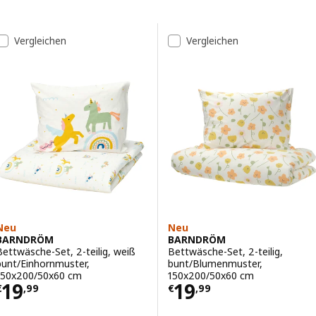
Zu den Ergebnissen springen
Liste der Ergebnisse
Vergleichen
Vergleichen
Neu
Neu
BARNDRÖM
BARNDRÖM
Bettwäsche-Set, 2-teilig, weiß
Bettwäsche-Set, 2-teilig,
bunt/Einhornmuster,
bunt/Blumenmuster,
150x200/50x60 cm
150x200/50x60 cm
Preis € 19,99
Preis € 19,99
19
19
€
,
99
€
,
99