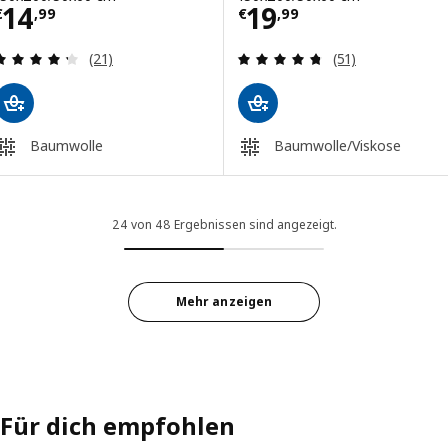
Preis € 14,99
Preis € 19,99
14
19
€
,
99
€
,
99
Überprüfung: 4.3 aus 5 sterne. Bewertungen ins
Überprüfung: 4.
(21)
(51)
Baumwolle
Baumwolle/Viskose
24 von 48 Ergebnissen sind angezeigt.
Mehr anzeigen
Für dich empfohlen