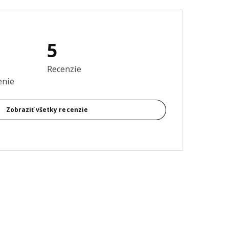
5
ie: 4.6 z 5 hviezdičiek. Celkový počet recenzií: 5
Recenzie
enie
Zobraziť všetky recenzie