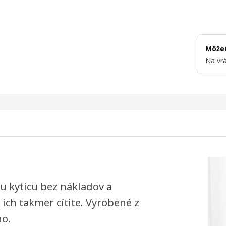
Môžet
Na vrá
cu kyticu bez nákladov a
 ich takmer cítite. Vyrobené z
ho.