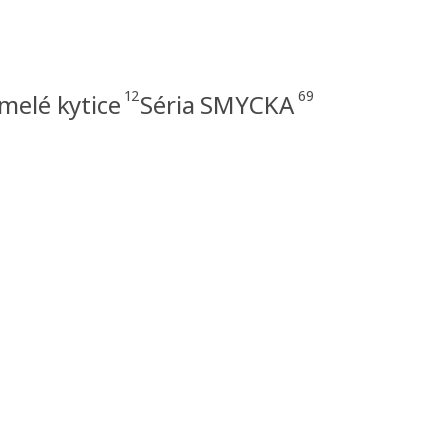
12
69
melé kytice
Séria SMYCKA