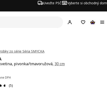
Uveďte PSČ
Vyberte si obchodný dom
Hej!
Prihlásenie
Nákupný zozn
Nákupný 
ýrobky zo série Séria SMYCKA
A
vetina, pivonka/tmavoružová,
30 cm
a € 0,99
ane DPH
Hodnotenie: 4.6 z 5 hviezdičiek. Celkový počet recenzií: 
(5)