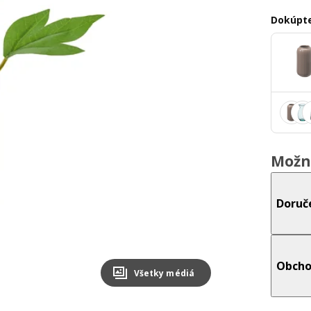
Dokúpte
Možn
Doruč
Obcho
Všetky médiá