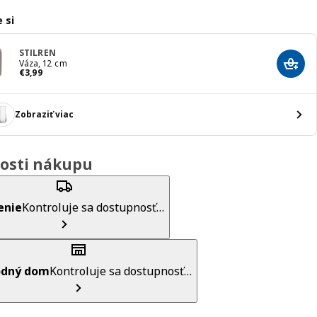
 si
STILREN
Váza, 12 cm
Prida
Cena € 3,99
€
3
,
99
Zobraziť viac
osti nákupu
enie
Kontroluje sa dostupnosť…
dný dom
Kontroluje sa dostupnosť…