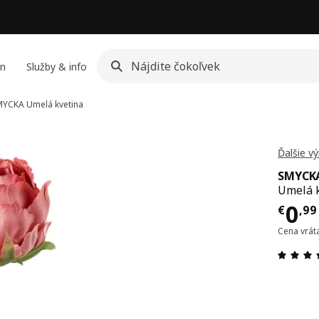
jn
Služby & info
MYCKA
Umelá kvetina
Ďalšie v
SMYCK
Umelá k
Cen
0
€
,
99
Cena vrát