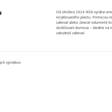
u
Od októbra 2024 IKEA vyrába umelé
recyklovaného plastu. Pomocou nic
zalievať alebo zbierať odumreté lis
skrášľovaní domova – ideálne na 
zabudnúť zalievať.
ných výrobkov