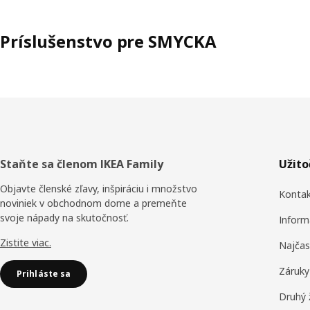
Príslušenstvo pre SMYCKA
Päta
Staňte sa členom IKEA Family
Užit
stránky
Objavte členské zľavy, inšpiráciu i množstvo
Konta
noviniek v obchodnom dome a premeňte
svoje nápady na skutočnosť.
Inform
Zistite viac.
Najčas
Záruky
Prihláste sa
Druhý 