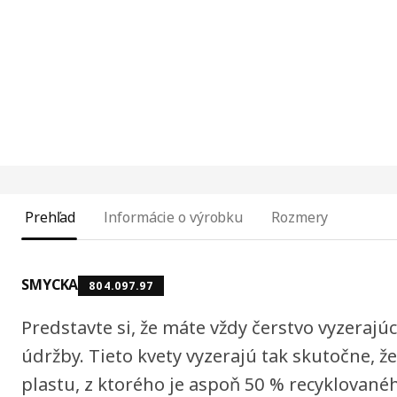
Prehľad
Informácie o výrobku
Rozmery
SMYCKA
804.097.97
Predstavte si, že máte vždy čerstvo vyzerajú
údržby. Tieto kvety vyzerajú tak skutočne, že
plastu, z ktorého je aspoň 50 % recyklované