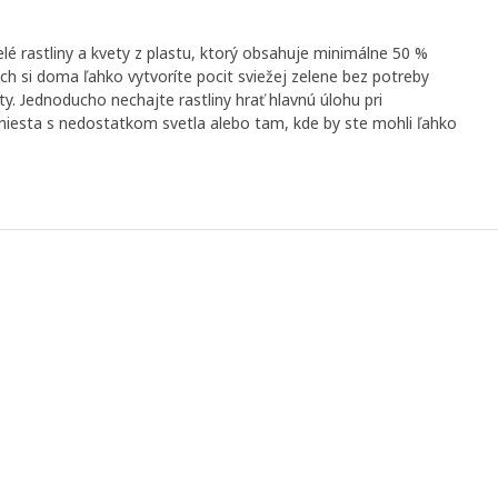
 rastliny a kvety z plastu, ktorý obsahuje minimálne 50 %
h si doma ľahko vytvoríte pocit sviežej zelene bez potreby
ty. Jednoducho nechajte rastliny hrať hlavnú úlohu pri
miesta s nedostatkom svetla alebo tam, kde by ste mohli ľahko