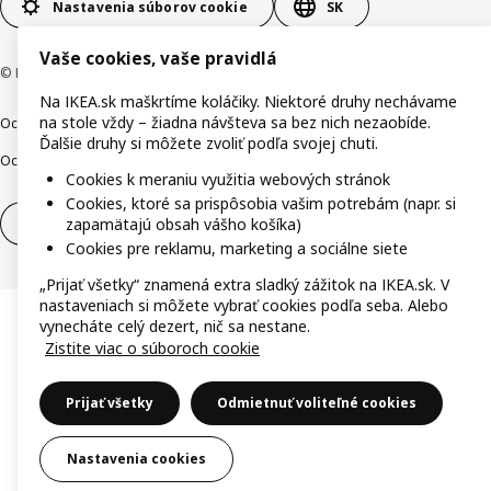
Nastavenia súborov cookie
SK
Vaše cookies, vaše pravidlá
© Inter IKEA Systems B.V. 1999-2026
Na IKEA.sk maškrtíme koláčiky. Niektoré druhy nechávame
na stole vždy – žiadna návšteva sa bez nich nezaobíde.
Ochrana osobných údajov
Cookies
Zodpovedné odhalenie
Ďalšie druhy si môžete zvoliť podľa svojej chuti.
Ochrana Oznamovateľov
Digitálna prístupnosť
Cookies k meraniu využitia webových stránok
Cookies, ktoré sa prispôsobia vašim potrebám (napr. si
zapamätajú obsah vášho košíka)
Odstúpenie od zmluvy
Odstúpenie od zmluvy (služby)
Cookies pre reklamu, marketing a sociálne siete
„Prijať všetky“ znamená extra sladký zážitok na IKEA.sk. V
nastaveniach si môžete vybrať cookies podľa seba. Alebo
vynecháte celý dezert, nič sa nestane.
Zistite viac o súboroch cookie
Prijať všetky
Odmietnuť voliteľné cookies
Nastavenia cookies