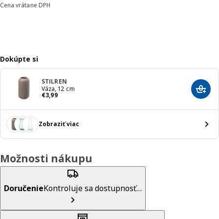
Cena vrátane DPH
Dokúpte si
STILREN
Váza, 12 cm
Prida
Cena € 3,99
€
3
,
99
Zobraziť viac
Možnosti nákupu
Doručenie
Kontroluje sa dostupnosť…