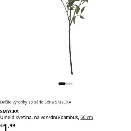
Ďalšie výrobky zo série Séria SMYCKA
SMYCKA
Umelá kvetina, na von/dnu/bambus,
66 cm
Cena € 1,99
1
€
,
99