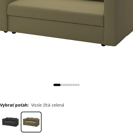
Vybrať poťah
:
Vissle žltá-zelená