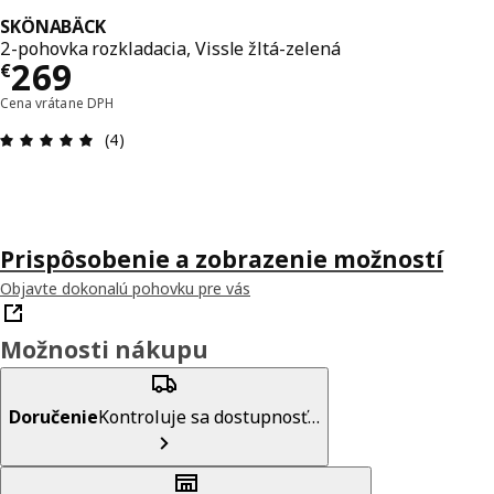
SKÖNABÄCK
2-pohovka rozkladacia, Vissle žltá-zelená
Cena € 269
269
€
Cena vrátane DPH
Hodnotenie: 5 z 5 hviezdičiek. Celkový počet rece
(4)
Prispôsobenie a zobrazenie možností
Objavte dokonalú pohovku pre vás
Možnosti nákupu
Doručenie
Kontroluje sa dostupnosť…