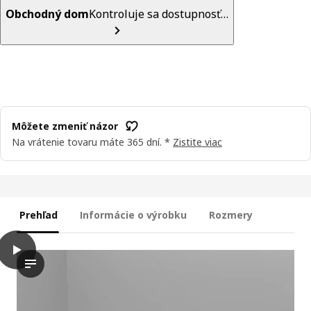
Obchodný dom
Kontroluje sa dostupnosť…
Môžete zmeniť názor
Na vrátenie tovaru máte 365 dní. *
Zistite viac
Prehľad
Informácie o výrobku
Rozmery
play
SKÖNABÄCK 2-pohovka rozkladacia, Vissle žltá-zelená
Video ukazuje proces rozloženia a nastavenia rozkladacej po