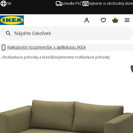
SK
Uveďte PSČ
Vyberte si obchodný dom
Hej!
Prihlásenie
Nákupný zozn
Nákupný 
Nakupujte rozumnejšie s aplikáciou IKEA
…
Rozkladacie pohovky a kreslá
Dvojmiestne rozkladacie pohovky
rázky SKÖNABÄCK v počte 9
ť obrázky