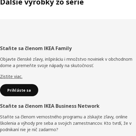
Ďalšie výrobky zo série
Päta
Staňte sa členom IKEA Family
stránky
Objavte členské zľavy, inšpiráciu i množstvo noviniek v obchodnom
dome a premeňte svoje nápady na skutočnosť.
Zistite viac.
Prihláste sa
Staňte sa členom IKEA Business Network
Staňte sa členom vernostného programu a získajte zľavy, online
školenia a výhody pre seba a svojich zamestnancov. Kto tvrdí, že v
podnikaní nie je nič zadarmo?