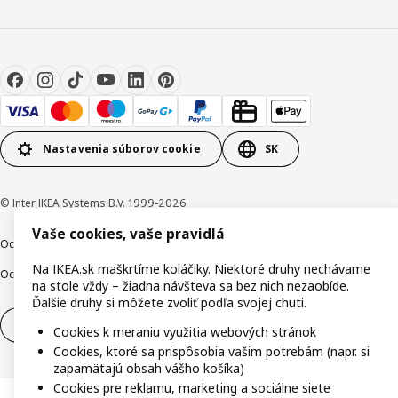
Nastavenia súborov cookie
SK
© Inter IKEA Systems B.V. 1999-2026
Vaše cookies, vaše pravidlá
Ochrana osobných údajov
Cookies
Zodpovedné odhalenie
Na IKEA.sk maškrtíme koláčiky. Niektoré druhy nechávame
Ochrana Oznamovateľov
Digitálna prístupnosť
na stole vždy – žiadna návšteva sa bez nich nezaobíde.
Ďalšie druhy si môžete zvoliť podľa svojej chuti.
Odstúpenie od zmluvy
Odstúpenie od zmluvy (služby)
Cookies k meraniu využitia webových stránok
Cookies, ktoré sa prispôsobia vašim potrebám (napr. si
zapamätajú obsah vášho košíka)
Cookies pre reklamu, marketing a sociálne siete