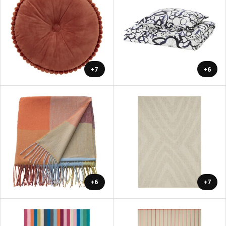
+7
+6
+6
+7