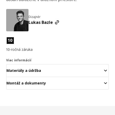
Dizajnér
Lukas Bazle
Vlastnosti výrobku
10
10-ročná záruka
Viac informácií
Materiály a údržba
Montáž a dokumenty