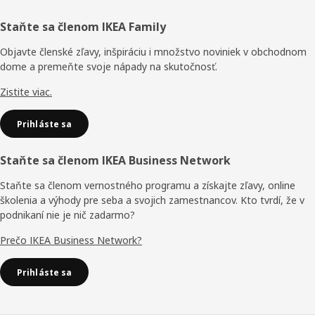
Päta
Staňte sa členom IKEA Family
stránky
Objavte členské zľavy, inšpiráciu i množstvo noviniek v obchodnom
dome a premeňte svoje nápady na skutočnosť.
Zistite viac.
Prihláste sa
Staňte sa členom IKEA Business Network
Staňte sa členom vernostného programu a získajte zľavy, online
školenia a výhody pre seba a svojich zamestnancov. Kto tvrdí, že v
podnikaní nie je nič zadarmo?
Prečo IKEA Business Network?
Prihláste sa