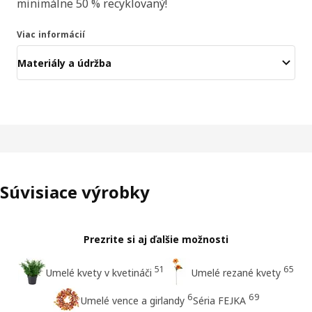
minimálne 50 % recyklovaný!
Viac informácií
Materiály a údržba
Súvisiace výrobky
Prezrite si aj ďalšie možnosti
51
65
Umelé kvety v kvetináči
Umelé rezané kvety
6
69
Umelé vence a girlandy
Séria FEJKA