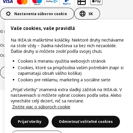
Nastavenia súborov cookie
SK
Vaše cookies, vaše pravidlá
© Inter IKEA Systems B.V. 1999-2026
Na IKEA.sk maškrtíme koláčiky. Niektoré druhy nechávame
Ochrana osobných údajov
Cookies
Zodpovedné odhalenie
na stole vždy – žiadna návšteva sa bez nich nezaobíde.
Ďalšie druhy si môžete zvoliť podľa svojej chuti.
Ochrana Oznamovateľov
Digitálna prístupnosť
Cookies k meraniu využitia webových stránok
Cookies, ktoré sa prispôsobia vašim potrebám (napr. si
Odstúpenie od zmluvy
Odstúpenie od zmluvy (služby)
zapamätajú obsah vášho košíka)
Cookies pre reklamu, marketing a sociálne siete
„Prijať všetky“ znamená extra sladký zážitok na IKEA.sk. V
nastaveniach si môžete vybrať cookies podľa seba. Alebo
vynecháte celý dezert, nič sa nestane.
Zistite viac o súboroch cookie
Prijať všetky
Odmietnuť voliteľné cookies