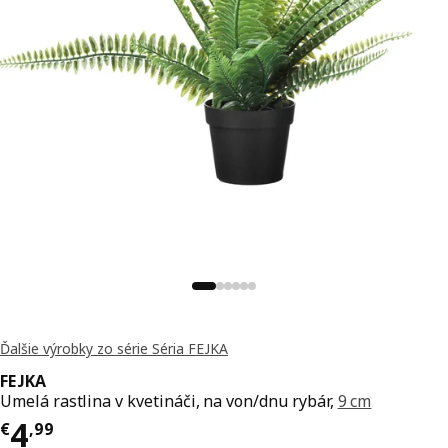
Ďalšie výrobky zo série Séria FEJKA
FEJKA
Umelá rastlina v kvetináči, na von/dnu rybár,
9 cm
Cena € 4,99
4
€
,
99