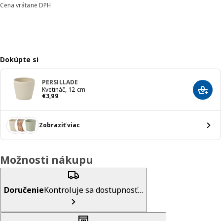
Cena vrátane DPH
Dokúpte si
PERSILLADE
Kvetináč, 12 cm
Prida
Cena € 3,99
€
3
,
99
Zobraziť viac
Možnosti nákupu
Doručenie
Kontroluje sa dostupnosť…