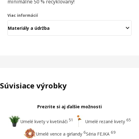
minimálne 50 % recyklovaný!
Viac informácií
Materiály a údržba
Súvisiace výrobky
Prezrite si aj ďalšie možnosti
51
65
Umelé kvety v kvetináči
Umelé rezané kvety
6
69
Umelé vence a girlandy
Séria FEJKA