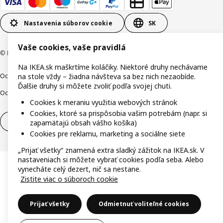
Nastavenia súborov cookie
SK
Vaše cookies, vaše pravidlá
© Inter IKEA Systems B.V. 1999-2026
Na IKEA.sk maškrtíme koláčiky. Niektoré druhy nechávame
Ochrana osobných údajov
Cookies
Zodpovedné odhalenie
na stole vždy – žiadna návšteva sa bez nich nezaobíde.
Ďalšie druhy si môžete zvoliť podľa svojej chuti.
Ochrana Oznamovateľov
Digitálna prístupnosť
Cookies k meraniu využitia webových stránok
Cookies, ktoré sa prispôsobia vašim potrebám (napr. si
Odstúpenie od zmluvy
Odstúpenie od zmluvy (služby)
zapamätajú obsah vášho košíka)
Cookies pre reklamu, marketing a sociálne siete
„Prijať všetky“ znamená extra sladký zážitok na IKEA.sk. V
nastaveniach si môžete vybrať cookies podľa seba. Alebo
vynecháte celý dezert, nič sa nestane.
Zistite viac o súboroch cookie
Prijať všetky
Odmietnuť voliteľné cookies