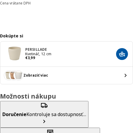
Cena vrátane DPH
Dokúpte si
PERSILLADE
Kvetináč, 12 cm
Prida
Cena € 3,99
€
3
,
99
Zobraziť viac
Možnosti nákupu
Doručenie
Kontroluje sa dostupnosť…