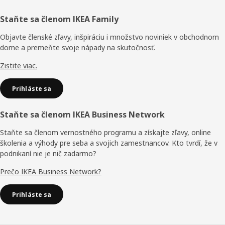
Päta
Staňte sa členom IKEA Family
stránky
Objavte členské zľavy, inšpiráciu i množstvo noviniek v obchodnom
dome a premeňte svoje nápady na skutočnosť.
Zistite viac.
Prihláste sa
Staňte sa členom IKEA Business Network
Staňte sa členom vernostného programu a získajte zľavy, online
školenia a výhody pre seba a svojich zamestnancov. Kto tvrdí, že v
podnikaní nie je nič zadarmo?
Prečo IKEA Business Network?
Prihláste sa