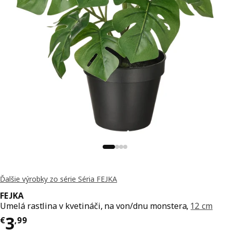
Ďalšie výrobky zo série Séria FEJKA
FEJKA
Umelá rastlina v kvetináči, na von/dnu monstera,
12 cm
Cena € 3,99
3
€
,
99