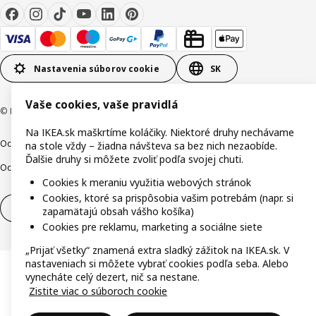
Nastavenia súborov cookie
SK
Vaše cookies, vaše pravidlá
© Inter IKEA Systems B.V. 1999-2026
Na IKEA.sk maškrtíme koláčiky. Niektoré druhy nechávame
Ochrana osobných údajov
Cookies
Zodpovedné odhalenie
na stole vždy – žiadna návšteva sa bez nich nezaobíde.
Ďalšie druhy si môžete zvoliť podľa svojej chuti.
Ochrana Oznamovateľov
Digitálna prístupnosť
Cookies k meraniu využitia webových stránok
Cookies, ktoré sa prispôsobia vašim potrebám (napr. si
Odstúpenie od zmluvy
Odstúpenie od zmluvy (služby)
zapamätajú obsah vášho košíka)
Cookies pre reklamu, marketing a sociálne siete
„Prijať všetky“ znamená extra sladký zážitok na IKEA.sk. V
nastaveniach si môžete vybrať cookies podľa seba. Alebo
vynecháte celý dezert, nič sa nestane.
Zistite viac o súboroch cookie