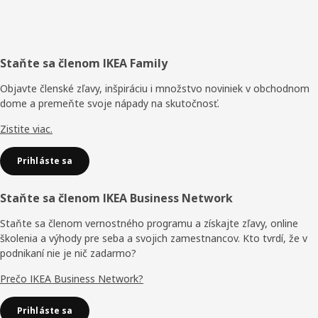
Päta
Staňte sa členom IKEA Family
stránky
Objavte členské zľavy, inšpiráciu i množstvo noviniek v obchodnom
dome a premeňte svoje nápady na skutočnosť.
Zistite viac.
Prihláste sa
Staňte sa členom IKEA Business Network
Staňte sa členom vernostného programu a získajte zľavy, online
školenia a výhody pre seba a svojich zamestnancov. Kto tvrdí, že v
podnikaní nie je nič zadarmo?
Prečo IKEA Business Network?
Prihláste sa