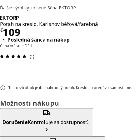
Ďalšie výrobky zo série Séria EKTORP
EKTORP
Poťah na kreslo, Karlshov béžová/farebná
Cena € 109
109
€
Posledná šanca na nákup
Cena vrátane DPH
Hodnotenie: 5 z 5 hviezdičiek. Celkový počet rece
(1)
Tento výrobok je iba náhradný poťah. Kreslo sa predáva samostatne.
Možnosti nákupu
Doručenie
Kontroluje sa dostupnosť…