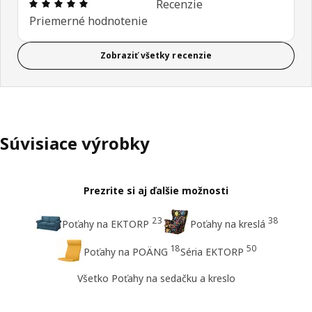
Hodnotenie: 5 z 5 hviezdičiek. Celkový počet recen
Recenzie
Priemerné hodnotenie
Zobraziť všetky recenzie
Súvisiace výrobky
Prezrite si aj ďalšie možnosti
23
38
Poťahy na EKTORP
Poťahy na kreslá
18
50
Poťahy na POÄNG
Séria EKTORP
Všetko Poťahy na sedačku a kreslo