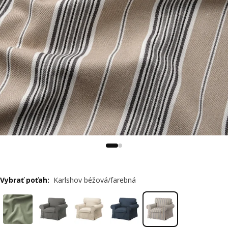
Vybrať poťah
:
Karlshov béžová/farebná