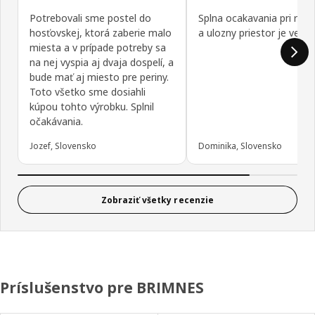
Potrebovali sme postel do
Splna ocakavania pri rozl
hosťovskej, ktorá zaberie malo
a ulozny priestor je velke 
miesta a v prípade potreby sa
na nej vyspia aj dvaja dospelí, a
bude mať aj miesto pre periny.
Toto všetko sme dosiahli
kúpou tohto výrobku. Splnil
očakávania.
Jozef, Slovensko
Dominika, Slovensko
Zobraziť všetky recenzie
Príslušenstvo pre BRIMNES