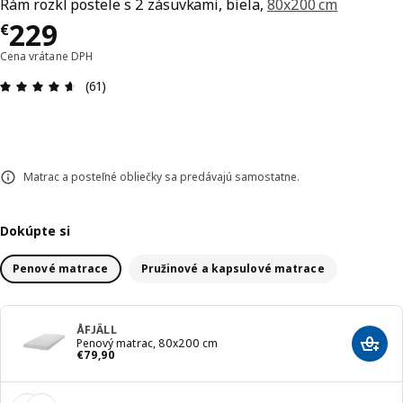
Rám rozkl postele s 2 zásuvkami, biela,
80x200 cm
Cena € 229
229
€
Cena vrátane DPH
Hodnotenie: 4.6 z 5 hviezdičiek. Celkový počet re
(61)
Matrac a posteľné obliečky sa predávajú samostatne.
Dokúpte si
Penové matrace
Pružinové a kapsulové matrace
ÅFJÄLL
Penový matrac, 80x200 cm
Prida
Cena € 79,90
€
79
,
90