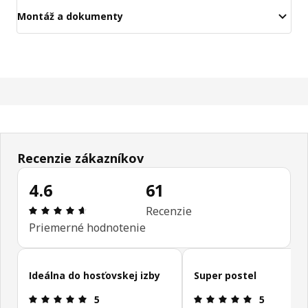
Montáž a dokumenty
Recenzie zákazníkov
4.6
61
Hodnotenie: 4.6 z 5 hviezdičiek. Celkový počet rec
Recenzie
Priemerné hodnotenie
Preskočiť recenzie zákazníkov
Ideálna do hosťovskej izby
Super postel
Hodnotenie: 5 z 5 hviezdičiek.
Hodnotenie: 
5
5