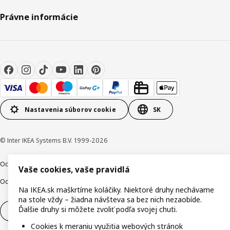
Právne informácie
Nastavenia súborov cookie
SK
© Inter IKEA Systems B.V. 1999-2026
Ochrana osobných údajov
Cookies
Zodpovedné odhalenie
Vaše cookies, vaše pravidlá
Ochrana Oznamovateľov
Digitálna prístupnosť
Na IKEA.sk maškrtíme koláčiky. Niektoré druhy nechávame
na stole vždy – žiadna návšteva sa bez nich nezaobíde.
Ďalšie druhy si môžete zvoliť podľa svojej chuti.
Odstúpenie od zmluvy
Odstúpenie od zmluvy (služby)
Cookies k meraniu využitia webových stránok