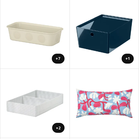
+7
+1
+2