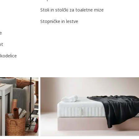
Stoli in stolčki za toaletne mize
Stopničke in lestve
e
ot
 skodelice