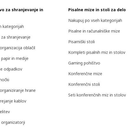
vo za shranjevanje in
Pisalne mize in stoli za delo
Nakupuj po vseh kategorijah
 kategorijah
Pisalne in računalniške mize
e za shranjevanje
Pisarniški stoli
organizacija oblačil
Kompleti pisalnih miz in stolov
 papir in medije
Gaming pohištvo
nje odpadkov
Konferenčne mize
močki
Konferenčni stoli
 organiziranje hrane
Seti konferenčnih miz in stolov
rejanje kablov
elitev
i organizatorji