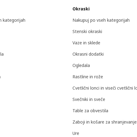
Okraski
 kategorijah
Nakupuj po vseh kategorijah
Stenski okraski
Vaze in sklede
la
Okrasni dodatki
Ogledala
a
Rastline in rože
Cvetlični lonci in viseči cvetlični l
Svečniki in sveče
Table za obvestila
Zaboji in košare za shranjevanje
Ure