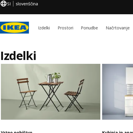
SI
slovenščina
Izdelki
Prostori
Ponudbe
Načrtovanje
Izdelki
Vrtno pohištvo
Kuhinja in apa