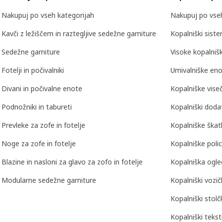
Nakupuj po vseh kategorijah
Nakupuj po vseh
Kavči z ležiščem in raztegljive sedežne garniture
Kopalniški siste
Sedežne garniture
Visoke kopalniš
Fotelji in počivalniki
Umivalniške eno
Divani in počivalne enote
Kopalniške vise
Podnožniki in tabureti
Kopalniški doda
Prevleke za zofe in fotelje
Kopalniške škat
Noge za zofe in fotelje
Kopalniške polic
Blazine in nasloni za glavo za zofo in fotelje
Kopalniška ogle
Modularne sedežne garniture
Kopalniški vozič
Kopalniški stolčk
Kopalniški teksti