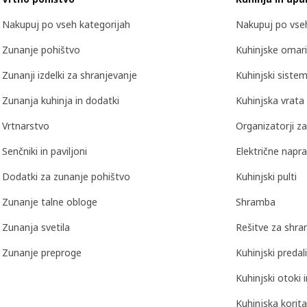
Nakupuj po vseh kategorijah
Nakupuj po vseh
Zunanje pohištvo
Kuhinjske omar
Zunanji izdelki za shranjevanje
Kuhinjski sistem
Zunanja kuhinja in dodatki
Kuhinjska vrata 
Vrtnarstvo
Organizatorji z
Senčniki in paviljoni
Električne napr
Dodatki za zunanje pohištvo
Kuhinjski pulti
Zunanje talne obloge
Shramba
Zunanja svetila
Rešitve za shran
Zunanje preproge
Kuhinjski predali
Kuhinjski otoki i
Kuhinjska korita