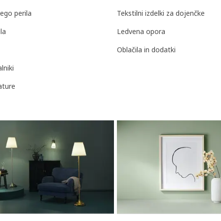
ego perila
Tekstilni izdelki za dojenčke
la
Ledvena opora
Oblačila in dodatki
lniki
ature