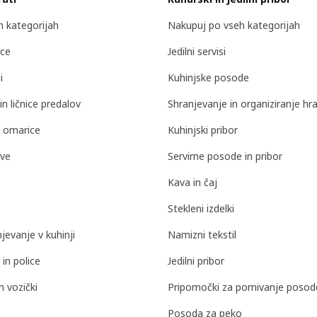
 kategorijah
Nakupuj po vseh kategorijah
ice
Jedilni servisi
i
Kuhinjske posode
in ličnice predalov
Shranjevanje in organiziranje hr
a omarice
Kuhinjski pribor
ave
Servirne posode in pribor
Kava in čaj
Stekleni izdelki
jevanje v kuhinji
Namizni tekstil
 in police
Jedilni pribor
n vozički
Pripomočki za pomivanje posod
Posoda za peko