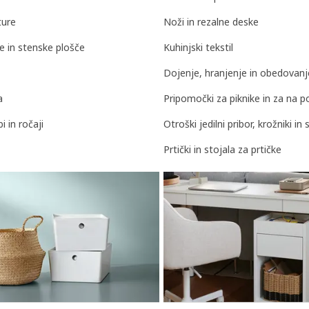
ture
Noži in rezalne deske
e in stenske plošče
Kuhinjski tekstil
Dojenje, hranjenje in obedovanj
a
Pripomočki za piknike in za na p
 in ročaji
Otroški jedilni pribor, krožniki in
Prtički in stojala za prtičke