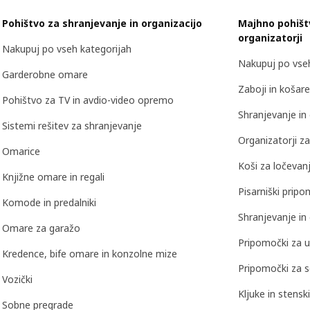
Pohištvo za shranjevanje in organizacijo
Majhno pohišt
organizatorji
Nakupuj po vseh kategorijah
Nakupuj po vseh
Garderobne omare
Zaboji in košar
Pohištvo za TV in avdio-video opremo
Shranjevanje in 
Sistemi rešitev za shranjevanje
Organizatorji za
Omarice
Koši za ločeva
Knjižne omare in regali
Pisarniški pripo
Komode in predalniki
Shranjevanje in
Omare za garažo
Pripomočki za u
Kredence, bife omare in konzolne mize
Pripomočki za s
Vozički
Kljuke in stensk
Sobne pregrade