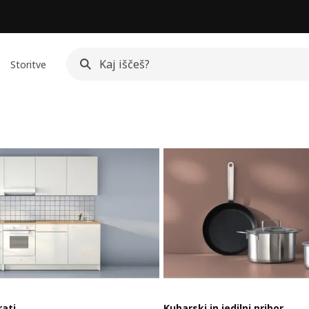
Storitve
rati
Kuharski in jedilni pribor