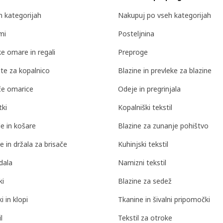
 kategorijah
Nakupuj po vseh kategorijah
mi
Posteljnina
ke omare in regali
Preproge
te za kopalnico
Blazine in prevleke za blazine
če omarice
Odeje in pregrinjala
tki
Kopalniški tekstil
le in košare
Blazine za zunanje pohištvo
e in držala za brisače
Kuhinjski tekstil
dala
Namizni tekstil
ki
Blazine za sedež
i in klopi
Tkanine in šivalni pripomočki
l
Tekstil za otroke