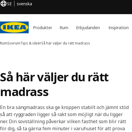
SE
svenska
Produkter
Rum
Erbjudanden
Inspiration
Rum
Sovrum
Tips & ideér
Så här väljer du rätt madrass
Så här väljer du rätt
madrass
En bra sängmadrass ska ge kroppen stabilt och jämnt stöd
så att ryggraden ligger så rakt som möjligt när du ligger
ner. Din sovställning påverkar vilken fasthet som blir rätt
för dig, så ta gärna fem minuter i varuhuset för att prova