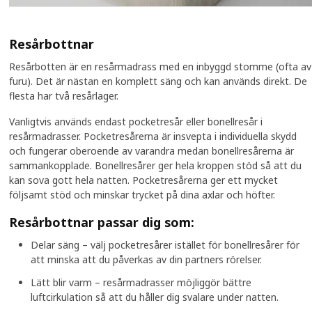
Resårbottnar
Resårbotten
är en resårmadrass med en inbyggd stomme (ofta av
furu). Det är nästan en komplett säng och kan används direkt. De
flesta har två resårlager.
Vanligtvis används endast pocketresår eller bonellresår i
resårmadrasser. Pocketresårerna är insvepta i individuella skydd
och fungerar oberoende av varandra medan bonellresårerna är
sammankopplade. Bonellresårer ger hela kroppen stöd så att du
kan sova gott hela natten. Pocketresårerna ger ett mycket
följsamt stöd och minskar trycket på dina axlar och höfter.
Resårbottnar passar dig som:
Delar säng – välj pocketresårer istället för bonellresårer för
att minska att du påverkas av din partners rörelser.
Lätt blir varm – resårmadrasser möjliggör bättre
luftcirkulation så att du håller dig svalare under natten.