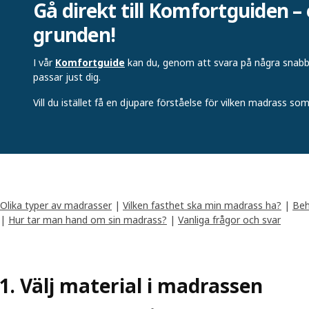
Gå direkt till Komfortguiden – el
grunden!
I vår
Komfortguide
kan du, genom att svara på några snabb
passar just dig.
Vill du istället få en djupare förståelse för vilken madrass so
Olika typer av madrasser
|
Vilken fasthet ska min madrass ha?
|
Beh
|
Hur tar man hand om sin madrass?
|
Vanliga frågor och svar
1. Välj material i madrassen