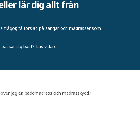
ler lär dig allt från
a frågor, få förslag på sängar och madrasser som
m passar dig bäst? Läs vidare!
över jag en bäddmadrass och madrasskydd?