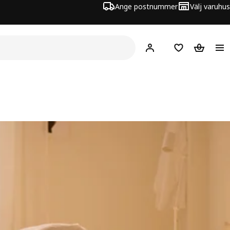
Ange postnummer
Välj varuhus
Hej!
Logga in
Inköpslista
Varukorg