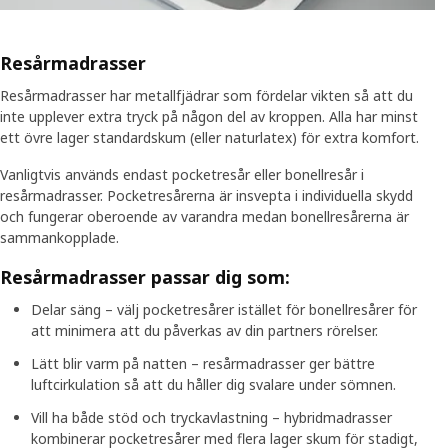
Resårmadrasser
Resårmadrasser har metallfjädrar som fördelar vikten så att du
inte upplever extra tryck på någon del av kroppen. Alla har minst
ett övre lager standardskum (eller naturlatex) för extra komfort.
Vanligtvis används endast pocketresår eller bonellresår i
resårmadrasser. Pocketresårerna är insvepta i individuella skydd
och fungerar oberoende av varandra medan bonellresårerna är
sammankopplade.
Resårmadrasser passar dig som:
Delar säng – välj pocketresårer istället för bonellresårer för
att minimera att du påverkas av din partners rörelser.
Lätt blir varm på natten – resårmadrasser ger bättre
luftcirkulation så att du håller dig svalare under sömnen.
Vill ha både stöd och tryckavlastning – hybridmadrasser
kombinerar pocketresårer med flera lager skum för stadigt,