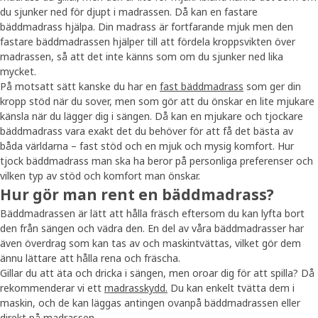
du sjunker ned för djupt i madrassen. Då kan en fastare
bäddmadrass hjälpa. Din madrass är fortfarande mjuk men den
fastare bäddmadrassen hjälper till att fördela kroppsvikten över
madrassen, så att det inte känns som om du sjunker ned lika
mycket.
På motsatt sätt kanske du har en
fast bäddmadrass
som ger din
kropp stöd när du sover, men som gör att du önskar en lite mjukare
känsla när du lägger dig i sängen. Då kan en mjukare och tjockare
bäddmadrass vara exakt det du behöver för att få det bästa av
båda världarna – fast stöd och en mjuk och mysig komfort. Hur
tjock bäddmadrass man ska ha beror på personliga preferenser och
vilken typ av stöd och komfort man önskar.
Hur gör man rent en bäddmadrass?
Bäddmadrassen är lätt att hålla fräsch eftersom du kan lyfta bort
den från sängen och vädra den. En del av våra bäddmadrasser har
även överdrag som kan tas av och maskintvättas, vilket gör dem
ännu lättare att hålla rena och fräscha.
Gillar du att äta och dricka i sängen, men oroar dig för att spilla? Då
rekommenderar vi ett
madrasskydd.
Du kan enkelt tvätta dem i
maskin, och de kan läggas antingen ovanpå bäddmadrassen eller
direkt på madrassen.