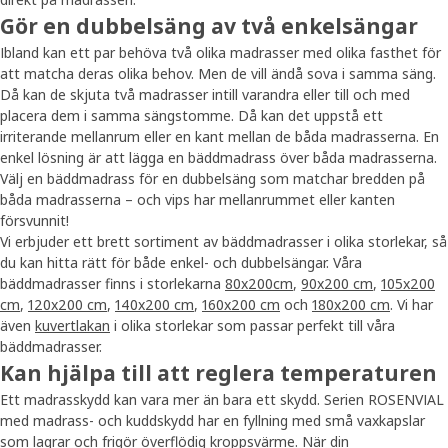
Gör en dubbelsäng av två enkelsängar
Ibland kan ett par behöva två olika madrasser med olika fasthet för
att matcha deras olika behov. Men de vill ändå sova i samma säng.
Då kan de skjuta två madrasser intill varandra eller till och med
placera dem i samma sängstomme. Då kan det uppstå ett
irriterande mellanrum eller en kant mellan de båda madrasserna. En
enkel lösning är att lägga en bäddmadrass över båda madrasserna.
Välj en bäddmadrass för en dubbelsäng som matchar bredden på
båda madrasserna – och vips har mellanrummet eller kanten
försvunnit!
Vi erbjuder ett brett sortiment av bäddmadrasser i olika storlekar, så
du kan hitta rätt för både enkel- och dubbelsängar. Våra
bäddmadrasser finns i storlekarna
80x200cm
,
90x200 cm
,
105x200
cm
,
120x200 cm
,
140x200 cm
,
160x200 cm
och
180x200 cm
. Vi har
även
kuvertlakan
i olika storlekar som passar perfekt till våra
bäddmadrasser.
Kan hjälpa till att reglera temperaturen
Ett madrasskydd kan vara mer än bara ett skydd. Serien ROSENVIAL
med madrass- och kuddskydd har en fyllning med små vaxkapslar
som lagrar och frigör överflödig kroppsvärme. När din