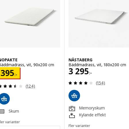
NOPAKTE
NÄSTABERG
Bäddmadrass, vit, 90x200 cm
Bäddmadrass, vit, 180x200 cm
Pris 3295:-
3 295
Pris 395:-
395
:-
:-
Recensera: 3.9 ut
(154)
Recensera: 3.5 utav 5 stjärnor. Totalt antal recens
(124)
Memoryskum
Skum
Kylande effekt
ler varianter
Fler varianter