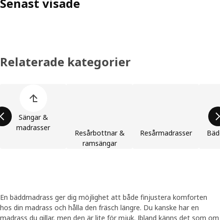
Senast visade
Relaterade kategorier
Hoppa över produktkategorier
Sängar &
madrasser
Resårbottnar &
Resårmadrasser
Bäd
ramsängar
En bäddmadrass ger dig möjlighet att både finjustera komforten
hos din madrass och hålla den fräsch längre. Du kanske har en
madrass du gillar, men den är lite för mjuk. Ibland känns det som om