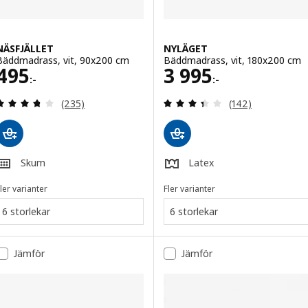
NÄSFJÄLLET
NYLÄGET
Bäddmadrass, vit, 90x200 cm
Bäddmadrass, vit, 180x200 cm
Pris 495:-
Pris 3995:-
495
3 995
:-
:-
Recensera: 3.7 utav 5 stjärnor. Totalt antal recens
Recensera: 3.4 ut
(235)
(142)
Skum
Latex
ler varianter
Fler varianter
6 storlekar
6 storlekar
Jämför
Jämför