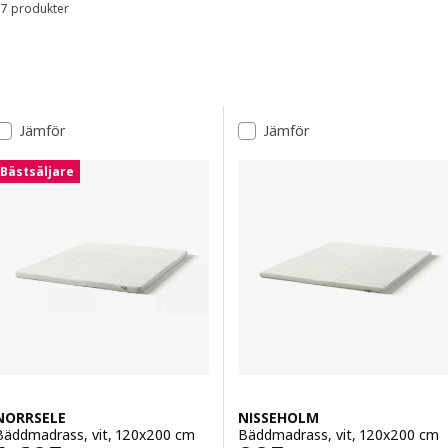
7 produkter
Sortera och filtrera
sängspecialist, boka ett
kostnadsfritt möte online
eller kontakta
IKEA Kundservice
.
Gå till resultaten
Lista över resultat
Jämför
Jämför
Bästsäljare
NORRSELE
NISSEHOLM
Bäddmadrass, vit, 120x200 cm
Bäddmadrass, vit, 120x200 cm