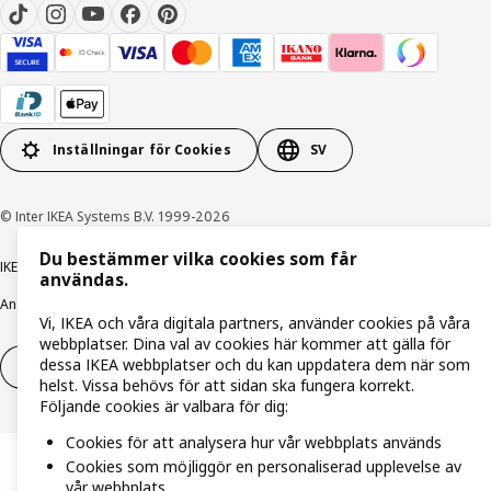
Inställningar för Cookies
SV
© Inter IKEA Systems B.V. 1999-2026
Du bestämmer vilka cookies som får
IKEA Family integritetspolicy
Integritetspolicy
Cookiepolicy
användas.
Ansvarsfullt avslöjandepolicy
E-post
Köp- & leveransvillkor
Bolagsinformation
Vi, IKEA och våra digitala partners, använder cookies på våra
webbplatser. Dina val av cookies här kommer att gälla för
dessa IKEA webbplatser och du kan uppdatera dem när som
Utöva ångerrätt
Utöva ångerrätten för tjänster
helst. Vissa behövs för att sidan ska fungera korrekt.
Följande cookies är valbara för dig:
Cookies för att analysera hur vår webbplats används
Cookies som möjliggör en personaliserad upplevelse av
vår webbplats