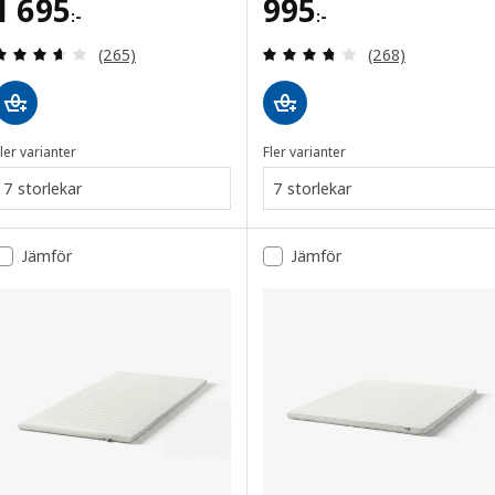
Pris 1695:-
Pris 995:-
1 695
995
:-
:-
Recensera: 3.6 utav 5 stjärnor. Totalt antal recens
Recensera: 3.7 ut
(265)
(268)
ler varianter
Fler varianter
7 storlekar
7 storlekar
Jämför
Jämför