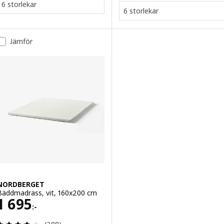
6 storlekar
6 storlekar
Jämför
NORDBERGET
Bäddmadrass, vit, 160x200 cm
Pris 1695:-
1 695
:-
Recensera: 3.9 utav 5 stjärnor. Totalt antal recens