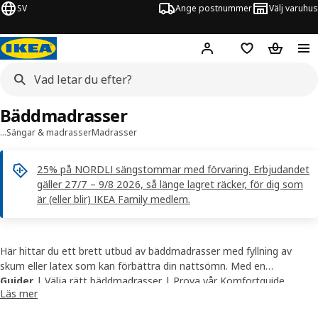
SV
Ange postnummer
Välj varuhus
Hej!
Logga in
Inköpslista
Varukorg
Bäddmadrasser
…
Sängar & madrasser
Madrasser
25% på NORDLI sängstommar med förvaring. Erbjudandet
gäller 27/7 – 9/8 2026, så länge lagret räcker, för dig som
är (eller blir) IKEA Family medlem.
Här hittar du ett brett utbud av bäddmadrasser med fyllning av
skum eller latex som kan förbättra din nattsömn. Med en
bäddmadrass skyddar du samtidigt din madrass och förlänger
Guider
|
Välja rätt bäddmadrasser
|
Prova vår Komfortguide
Läs mer
därmed sängens livslängd. Ge din bäddmadrass ett långt liv med
ett
madrassöverdrag
som finns i olika varianter. Få hjälp av en